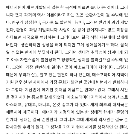
에너지원이 새로 개발되지 않는 한 극점에 이르면 돌아가는 것이다. 그러
니까 결국 과거의 역사 이론이라고 하는 것은 순환사관이 될 수밖에 없
다. 인구가 성장한다, 국가로 또 발전해 나간다, 그러면 환경이 과잉 개발
된다, 환경이 과잉 개발되니까 사람이 살 땅이 없어지니까 영토 확장을
하다보면 제국으로 팽창하는데 그러다보면 결국 식량 재분배에 실패해
버린다. 생존하려면 성장을 해야 되지만 그게 장애물이기도 하다. 움직
일 수 없는 한계에 부딪히게 된다. 그러면 생태적 취약성이 생겨나게 되
고 아주 자연스럽게 불안정하고 경쟁적인 정치를 불러일으킬 수밖에 없
다. 그것이 가장 빈번하게 일어난 곳이 메소포타미아 지역이다. 그렇기
때문에 우리가 잘못 알고 있는 편견이 하나 있는데, 메소포타미아 지역이
기원 전후 천 년 사이에서 가장 문화가 발전한 곳인데 빈번하게 변화하니
까 그렇다. 지난번에 얘기한 것처럼 이집트는 변화가 없다. 그래서 시간
을 정지시키는 종교를 갖게 되었다. 메소포타미아 지역에서 생겨난 조로
아스터교, 유대교, 마니교, 온갖 종교가 다 있다. 세계 최초의 대제국은
페르시아 제국이다. 에너지가 고정되어 있는 한 생태적 한계가 문명의
한계다. 생태는 결국 순환한다. 그러니까 고대 세계의 역사관은 결국 순
환사관일 수밖에 없다. 그 생각을 가지고 현대 세계를 생각하면 안 된다.