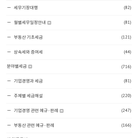
(82)
세무기장대행
(81)
월별세무일정안내
(121)
부동산 기초세금
(44)
상속세와 증여세
(716)
분야별세금
(81)
기업경영과 세금
(220)
주제별 세금해설
(247)
기업경영 관련 예규·판례
(166)
부동산 관련 예규·판례