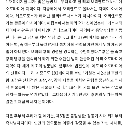
178페이지를 보자. 빛은 동방으로부터 라고 할 때의 오리엔트가 바로 메
소포타미아 지역이다. 지중해에서 오리엔트로 올라서는 지역이 아시아
이다. 헤로도토스가 태어난 할리카르나소스가 아시아이다. 오리엔트로
가는 관문이 아시아이다. 이집트에서는 파라오가 신이었는데 "메소포타
미아에서 왕은 신이 아니었다." 메소포타미아 지역에서 흥망성쇠를 거듭
한 나라는 그 당시로 치면 엄청 많다. 그래서 179페이지를 보면 "우리가
아는 법, 즉 예로부터 물려받거나 통치자의 권력을 제한하기 위해 제정한
법이 아니었다. 오히려 왕의 명령을 영속하는 수단이었다." 왕은 늘 죽고
왕의 명령을 연속하게 하기 위한 수단인 법이 만들어진 게 메소포타미아
지역이다. 세계 최초의 성문법이 함무라비 법전인데, 이도 메소포타미아
의 산물이다. 그리고 중국도 183페이지를 보면 "기원전 제2천년 후반의
왕 조갑은 신화적인 조상, 산, 강에 제물을 바치던 관행을 중단하고 역사
적 인물들에 더 많은 제물을 바쳤다." 184페이지를 보면 "왕은 갑골로
점치는 활동을 넘겨받았다." 그다음에 서기 2천년기 후반의 위기는 아까
말한 것처럼 에너지 문제이다.
다음 주부터 우리가 할 얘기는, 제5장은 물질생활: 청동기 시대 위기부터
흑사병까지이다. 인간의 힘으로는 어떻게 감당할 수 없는 자연 재해들,