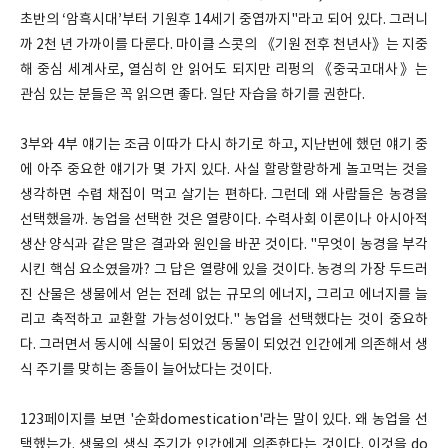
초반의 ‘암흑시대’부터 기원후 14세기 중엽까지"라고 되어 있다. 그러니
까 2천 년 가까이를 다룬다. 마이클 스콧의 《기원 전후 천년사》는 지중
해 중심 세계사로, 열심히 안 읽어도 되지만 리펑의 《중국고대사》는
관심 있는 분들은 꼭 읽으면 좋다. 일단 자습을 하기를 권한다.
3부와 4부 얘기는 조금 이따가 다시 하기로 하고, 지난번에 했던 얘기 중
에 아주 중요한 얘기가 몇 가지 있다. 사실 할랑할랑하게 놀고먹는 것을
생각하면 수렵 채집이 먹고 살기는 편하다. 그런데 왜 사람들은 농경을
선택했을까. 농업을 선택한 것은 열량이다. 수력사회 이론이나 아시아적
생산 양식과 같은 말은 결과와 원인을 바꾼 것이다. "무엇이 농경을 부각
시킨 핵심 요소였을까? 그 답은 열량에 있을 것이다. 농경의 가장 두드러
진 산물은 생물에서 얻는 전례 없는 규모의 에너지, 그리고 에너지를 늘
리고 축적하고 교환할 가능성이었다." 농업을 선택했다는 것이 중요하
다. 그러면서 동시에 식물이 되었건 동물이 되었건 인간에게 의존해서 생
식 주기를 맞히는 종들이 늘어났다는 것이다.
123페이지를 보면 '순화domestication'라는 말이 있다. 왜 농업을 선
택했는가. 생물의 생식 주기가 인간에게 의존한다는 것이다. 이것을 do