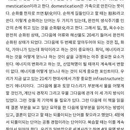
mestication이라고 한다. domestication은 가축으로 만든다는 뜻이
다. 순화를 한자로 쓰면 馴化이다. 순하게 길들인다고 할 때는 順和라고
쓴다. 이렇게 순화라는 단어는 두 가지가 있는데, 완전히 생식주기를 인
간의 손에 쥐고 있는 것을 순화馴化라고 한다. 그래서 밀, 쌀, 옥수수는
완전히 순화된 상태, 그다음에 어류와 해산물도 20세기 들어서 완전히
순화된 상태가 되었다. 그다음에 두 번째로 알아두어야 되는 것은 집, 화
덕, 가마니가 있는데 화덕이라고 하는 것이 중요하다. 화덕, 에너지라고
하는 것을 어떻게 얻느냐 하는 것이 삶을 규정하는 아주 중요한 요소가
된다. 에너지의 변화라고 하는 것, 산업혁명이 될 때까지 계속해서 변함
이 없다. 에너지를 어떻게 얻느냐 하는 것이 되게 중요한 포인트이다. 우
리가 지금 살고 있는 21세기 현대사에서 가장 중요한 infrastructure는
전기 에너지이다. 그다음에 물과 토양 다스리기 부분에서 물을 어떻게
할 것인가, 계단식 경작지 그리고 우물 그다음에 관개 이 세 가지 방식이
있었다. 그런 것들 꼭 기억해 둘 필요가 있다. 그런 다음에 이 책을 읽을
때 결론 부분을 보고 일단 요약을 한 다음에 앞부분을 읽어가는 방법이
있고, 결론이 없다고 할 때는 되풀이되는 단어를 찾으라고 했었다. 4장에
서 되풀이되는 단어는 공통 경험이라는 단어이다. 복습할 때는 이를 계속
찾아서 읽어야 한다. 우리가 일반적으로 세계사라고 하면 4대 문명 발상