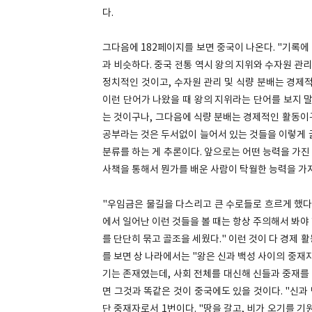
다.
그다음에 182페이지를 보면 중국이 나온다. "기록
과 비슷하다. 중국 전통 역시 왕의 지위와 수자원 관
정치적인 것이고, 수자원 관리 및 식량 분배는 경제
이런 단어가 나왔을 때 왕의 지위라는 단어를 보지 
는 것이구나, 그다음에 식량 분배는 경제적인 활동이
공부라는 것은 두서없이 늘어서 있는 것들을 이렇게 긁어
분류를 하는 게 추론이다. 앞으로는 어떤 능력을 가진 
사책을 통해서 뭔가를 배운 사람이 탁월한 능력을 가
"우임금은 물길을 다스리고 큰 수로들로 흐르게 했다
에서 일어난 이런 것들을 볼 때는 항상 주의해서 봐야 
를 단단히 묶고 골조을 세웠다." 이런 것이 다 경제 
를 보면 상 나라에서는 "왕은 신과 백성 사이의 중재
기는 존재였는데, 사회 전체를 대신해 신들과 중재를 
면 그것과 똑같은 것이 중국에도 있을 것이다. "신과
단 중재자로서 1번이다. "땅을 갈고, 비가 오기를 기