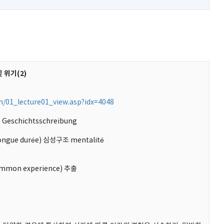
 위기(2)
th/01_lecture01_view.asp?idx=4048
eschichtsschreibung
ue durée) 심성구조 mentalité
ommon experience) 추출