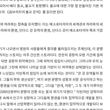
타미아 되게 중요하게 생각한다. 거기에서 유대교, 기독교도 등장했고 조라
어서 베다 종교, 불교가 등장했다. 불교에 대한 가장 잘 만들어진 기본 개
치의 《곰브리치의 불교 강의》를 읽으면 된다.
와 하라파는 접촉을 유지했다. 이는 메소포타미아의 세계관과 하라파의 세
라파의 환경, 인더스 강 유역의 환경, 인더스 강이 메소포타미아 쪽과 가깝
위기가 나오면서 영원히 사람들에게 흥미를 불러일으키는 주제인데, 이 문명
라지는 스토리는 아주 간단한 스토리이다. 찬찬히 굉장히 오랜 기간에 걸쳐
 되면 굉장히 취약해진다. 그때 외적의 침입이 나타난다. 그러니까 우리 눈
사실은 그전에 외적이 나타날 만큼 기반이 다 허약해진 상태였다는 것이다.
 느닷없는 이민족의 침입이 눈에 보이게 되는 것이다. "큰 강 유역들의 장
. 그들의 부와 생산성은", 여기 보면 문명의 성장과 쇠망 공식이라고 하는
"환경을 더욱 집약적으로 개발", 그다음 "관개, 저장", 그 두 개가 이루어진
1500년경부터 문명의 전환 또는 붕괴 위기가 닥쳤다." 이런저런 압력이라
환경 속에서 인구가 성장하고 그다음에 환경을 더욱 집약적으로 개발을 한다.
 다시 말해서 산업혁명이 일어나지 않는 한, 환경이 집약적으로 개발되다 보