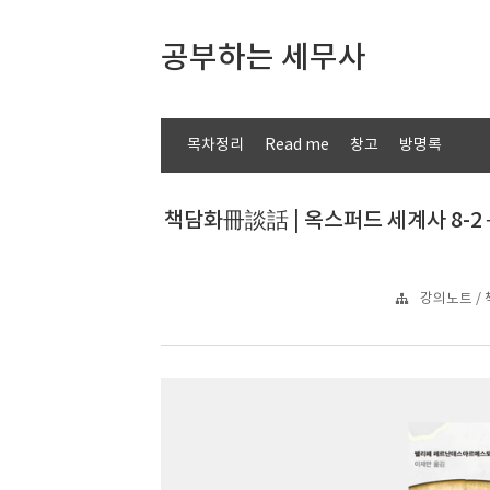
공부하는 세무사
목차정리
Read me
창고
방명록
책담화冊談話 | 옥스퍼드 세계사 8-2 
강의노트 / 