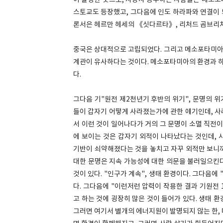
이 발생한 곳으로, 사상사 공부하는 사람들은 메소포
스토교도 등장했고, 그다음에 인도 하라파와 연결이 되
론서은 헤르만 헤세의 《싯다르타》, 리처드 곰브리
중국은 상대적으로 고립되었다. 그리고 메소포타미아
계관이 유사하다는 것이다. 메소포타미아의 환경과 하
다.
그다음 기"원전 제2천년기 후반의 위기", 문명의 
들이 갑자기 어떻게 사라졌는가에 관한 얘기인데, 사
서 이런 것이 일어나다가 거의 그 문명이 소멸 직전이
에 보이는 것은 갑자기 외적이 나타났다는 것인데, 
기반이 쇠약해졌다는 것을 놓치고 자꾸 외적만 보니까
대한 문명은 지속 가능성에 대한 의문을 불러일으킨다
것이 있다. "인구가 계속", 생태 환경이다. 그다음에 
다. 그다음에 "이런저런 압력이 작용한 결과 기원전 
고 하는 것에 굉장히 많은 것이 들어가 있다. 생태 
그러면 여기서 별개의 에너지원이 발명되지 않는 한,