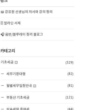
링크
📖 강유원 선생님의 저서와 강의 정리
🗄️ 알라딘 서재
🎧 음반/블루레이 정리 블로그
카테고리
(329)
기초세금
(82)
세무기장대행
(81)
월별세무일정안내
(121)
부동산 기초세금
(44)
상속세와 증여세