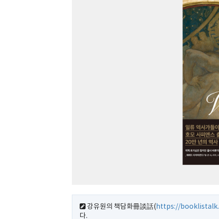
강유원의 책담화冊談話(
https://booklistal
다.