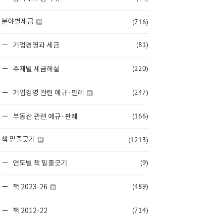
(716)
분야별세금
(81)
기업경영과 세금
(220)
주제별 세금해설
(247)
기업경영 관련 예규·판례
(166)
부동산 관련 예규·판례
(1213)
책 밑줄긋기
(9)
연도별 책 밑줄긋기
(489)
책 2023-26
(714)
책 2012-22