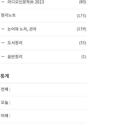
(80)
라디오인문학外 2013
(175)
정리노트
(139)
논어와 노자, 관자
(35)
도서정리
(1)
음반정리
통계
전체 :
오늘 :
어제 :