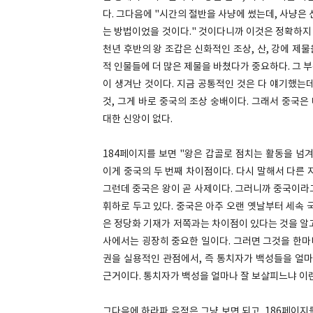
다. 그다음에 "시간의 절반을 사냥에 썼는데, 사냥은
는 방법이었을 것이다." 것이다니까 이것은 정확하지 
천년 후반의 왕 조갑은 신화적인 조상, 산, 강에 제
적 인물들에 더 많은 제물을 바쳤다가 중요하다. 그 
이 생겨난 것이다. 지금 공통적인 것은 다 얘기했는
것, 그게 바로 중국의 조상 숭배이다. 그래서 중국
대한 신앙이 없다.
184페이지를 보면 "왕은 갑골로 점치는 활동을 넘
이게 중국의 두 번째 차이점이다. 다시 말해서 다른
그런데 중국은 왕이 곧 사제이다. 그러니까 중국이라
휘하로 두고 있다. 중국은 아주 오랜 옛날부터 세속 
은 정당화 기재가 저쪽과는 차이점이 있다는 것을 알
사에서는 굉장히 중요한 일이다. 그러면 그것을 한마디
권을 실용적인 관점에서, 즉 통치자가 백성들을 얼마
근거이다. 통치자가 백성을 얼마나 잘 보살피느냐 이
그다음에 하라파 유적은 그냥 보면 되고, 186페이지