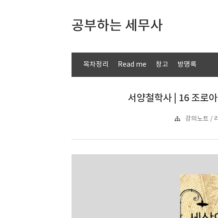
공부하는 세무사
목차정리
Read me
창고
방명록
서양철학사 | 16 조로
강의노트 / 