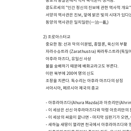
종교의 종말론에서 역사 목적론이 생겨남.
콩도르세의 "인간 정신의 진보에 관한 역사적 개요"
서양의 역사관은 진보, 앞에 밝은 빛의 시대가 있다
동양의 역사관은 일치일란(一治一亂)
2) 조로아스터교
중요한 점: 선과 악의 이분법, 종말론, 육신의 부활
자라수슈트라 (Zarathustra) 짜라투스트라(독일
아후라 마즈다, 유일신 사상
불을 숭배하기 때분에 배화교라고도 부른다.
이란 북부에 200여 명의 신도
조장을 치른다. 독수리는 아후라 마즈다의 상징
서아시아, 페르시아 제국의 종교
- 아후라마즈다(Ahura Mazda)과 아흐리만(Ahri
- 이 세상은 선신 아후라마즈다와 악령 아흐리만의
- 이 세상의 싸움이 끝나면 - 마지막 심판기가 오면
- 새하늘 새땅이 열리면 천국에서 아후라마즈다와 영