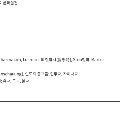
/이론과실천
pharmakon, Lucretius의 철학시(哲學詩), Stoa철학: Marcus
ltanschauung), 인도의 종교들: 힌두교, 자이나교
 유교, 도교, 불교