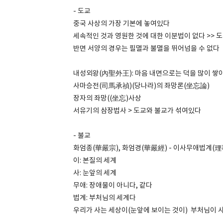
- 도교
중국 사상의 가장 기본에 놓여있다
세속적인 것과 영원한 것에 대한 이분법이 없다 >> 도
반면 서양의 경우는 필멸과 불멸을 뛰어넘을 수 없다
내성외왕(內聖外王): 마음 내면으로는 덕을 많이 쌓
사마승전(司馬承禎)(당나라)의 좌망론(坐忘論)
장자의 좌망((坐忘)사상
서유기의 삼장법사 > 도교와 불교가 섞여있다
- 불교
화엄종(華嚴宗), 화엄경(華嚴經) - 이사무애법계(
이: 본질의 세계
사: 눈앞의 세계
무애: 장애물이 아니다, 같다
법계: 부처님의 세계다
우리가 사는 세상이(눈앞에 보이는 것이) 부처님이 