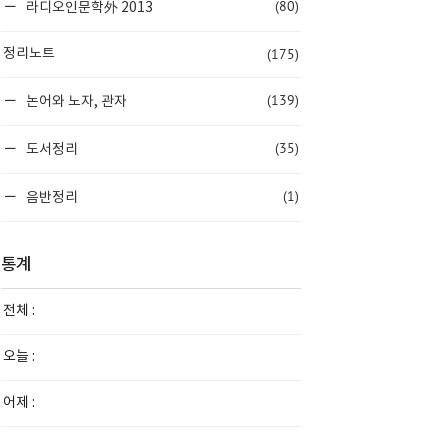
(80)
라디오인문학外 2013
(175)
정리노트
(139)
논어와 노자, 관자
(35)
도서정리
(1)
음반정리
통계
전체 :
오늘 :
어제 :