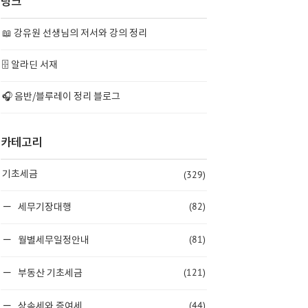
링크
📖 강유원 선생님의 저서와 강의 정리
🗄️ 알라딘 서재
🎧 음반/블루레이 정리 블로그
카테고리
(329)
기초세금
(82)
세무기장대행
(81)
월별세무일정안내
(121)
부동산 기초세금
(44)
상속세와 증여세