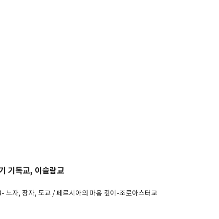
초기 기독교, 이슬람교
3- 노자, 장자, 도교 / 페르시아의 마음 깊이-조로아스터교