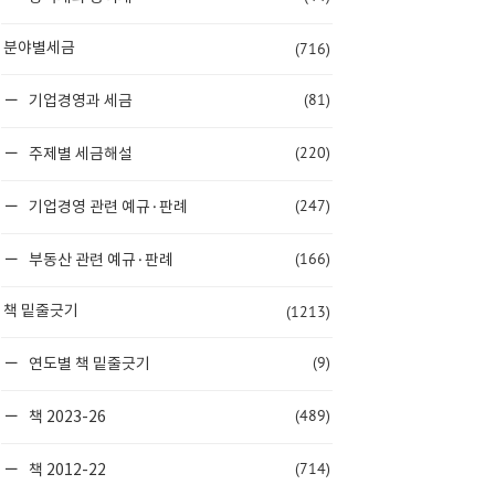
(716)
분야별세금
(81)
기업경영과 세금
(220)
주제별 세금해설
(247)
기업경영 관련 예규·판례
(166)
부동산 관련 예규·판례
(1213)
책 밑줄긋기
(9)
연도별 책 밑줄긋기
(489)
책 2023-26
(714)
책 2012-22