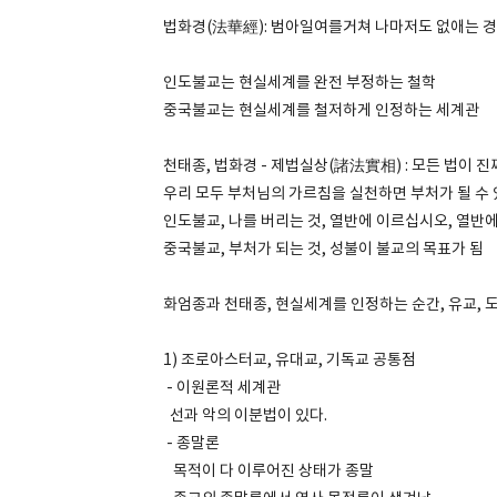
법화경(法華經): 범아일여를거쳐 나마저도 없애는 경
인도불교는 현실세계를 완전 부정하는 철학
중국불교는 현실세계를 철저하게 인정하는 세계관
천태종, 법화경 - 제법실상(諸法實相) : 모든 법이 
우리 모두 부처님의 가르침을 실천하면 부처가 될 수
인도불교, 나를 버리는 것, 열반에 이르십시오, 열반에
중국불교, 부처가 되는 것, 성불이 불교의 목표가 됨
화엄종과 천태종, 현실세계를 인정하는 순간, 유교, 
1) 조로아스터교, 유대교, 기독교 공통점
- 이원론적 세계관
선과 악의 이분법이 있다.
- 종말론
목적이 다 이루어진 상태가 종말