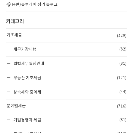
🎧 음반/블루레이 정리 블로그
카테고리
(329)
기초세금
(82)
세무기장대행
(81)
월별세무일정안내
(121)
부동산 기초세금
(44)
상속세와 증여세
(716)
분야별세금
(81)
기업경영과 세금