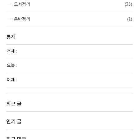
(35)
도서정리
(1)
음반정리
통계
전체 :
오늘 :
어제 :
최근 글
인기 글