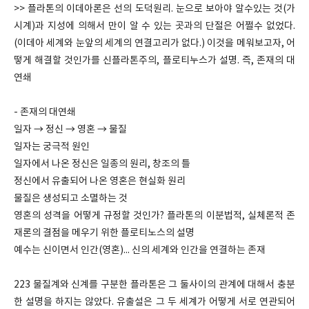
>> 플라톤의 이데아론은 선의 도덕원리. 눈으로 보아야 알수있는 것(가
시계)과 지성에 의해서 만이 알 수 있는 곳과의 단절은 어쩔수 없었다.
(이데아 세계와 눈앞의 세계의 연결고리가 없다.) 이것을 메워보고자, 어
떻게 해결할 것인가를 신플라톤주의, 플로티누스가 설명. 즉, 존재의 대
연쇄
- 존재의 대연쇄
일자 → 정신 → 영혼 → 물질
일자는 궁극적 원인
일자에서 나온 정신은 일종의 원리, 창조의 틀
정신에서 유출되어 나온 영혼은 현실화 원리
물질은 생성되고 소멸하는 것
영혼의 성격을 어떻게 규정할 것인가? 플라톤의 이분법적, 실체론적 존
재론의 결점을 메우기 위한 플로티노스의 설명
예수는 신이면서 인간(영혼)... 신의 세계와 인간을 연결하는 존재
223 물질계와 신계를 구분한 플라톤은 그 둘사이의 관계에 대해서 충분
한 설명을 하지는 않았다. 유출설은 그 두 세계가 어떻게 서로 연관되어