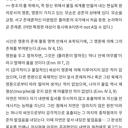
>> 창조의 틀 위에서, 즉 정신 위에서 물질 세계를 만들어 내는 현실화 원
리로서의 영혼, 영혼이 가지고 있는 모순은 공존의 상태에 있다. 모순을
긍정. 서구 존재론적인 이분법은 플라톤의 국가에서 처음 등장. 논리학이
곧 존재론. (어떤 특정한 대상이 동시에 A이면서 not A일 수 없다.)
시간은 영혼의 존재 활동 영역 안에서 포착되기에, 그 영혼에 의해 그의
존재를 부여받는다.(Enn. IV 4, 15)
영원을 두고 말하자면, 그것은 (플라톤이 말하듯) ‘하나 안에 머무름’이
라고 말해야 옳을 것이다.(Enn. III 7, 2)
이 (감각적이고 물질적인) 세상이 영혼에 의해 이루어지지 않은 적이 없
었으며, 다른 한편으로 육체적인 것이 앞서 존재하거나 혹은 그런 육체가
영혼으로부터 따라 떨어져 생겨난 적이 없었으며, 나아가 물질 역시 제
형상(morphe)을 갖지 않은 채 머물렀던 적이 없었다.(Enn. IV 3, 9)
자연은 저마다 자기 내면에 질서를 무시하지 않고 표출하며 또 자신을 전
개시키는 능력을 지닌다. 그런 점에서 자연은 ‘갈라지지 않은 원천’이라
는 하나의 씨앗으로부터 감각적으로 표출되는 그 마지막 종착점까지 꾸
준히 발걸음을 내딛는다. 이때 자연은 앞서 내딛은 발걸음을… 그 완성된
목표를 언제나 의식하며 아무런 주저함없이 내면의 원천에로 파고드는