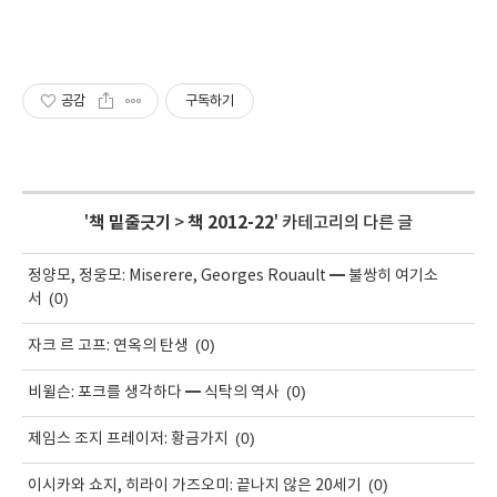
공감
구독하기
'
책 밑줄긋기
>
책 2012-22
' 카테고리의 다른 글
정양모, 정웅모: Miserere, Georges Rouault ━ 불쌍히 여기소
(0)
서
(0)
자크 르 고프: 연옥의 탄생
(0)
비윌슨: 포크를 생각하다 ━ 식탁의 역사
(0)
제임스 조지 프레이저: 황금가지
(0)
이시카와 쇼지, 히라이 가즈오미: 끝나지 않은 20세기