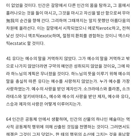
이 없었을 것이다. 인간은 갈망에서 다른 인간의 몸을 탐하고, 그 몸에서
흘러나오는 것을 들이 마시고, 그것을 마시고 자신을 발산 함으로써 무아
無我의 순간을 향해 간다. 그리하여 그때까지는 알지 못했던 아름다움의
차원에 올라선다. 이는 갈망에서 시작되었으니 에로틱erotic하고, 전혀
낯선 것이니 엑조틱exotic하며, 절정의 환희를 경험하는 것이니 엑스타
틱ecstatic 할 것이다.
41 유다는 예수의 말을 거역하지 않았다. 그가 예수의 말을 거역하고 밖
으로 나가지 않았더라면 구약의 예언은 성취되지 않았을 것이요, 그에 따
라 하느님의 계획은 무너졌을 것이다. 하느님의 뜻을 이루기 위해 예수의
말을 충실히 따른 유다는 예수를 사랑하지 않았는가. 누가 예수를 가장
사랑하였는가. 예수의 사랑을 받던 제자인가. 소크라테스와 플라톤, 소크
라테스와 알키비아데스, 예수와 예수의 사랑을 받던 제자, 예수와 유다,
스승과 제자의 사랑은 어떻게 이루어지는가.
64 인간은 공동체 안에서 생활하며, 인간의 산물의 하나인 예술미는 역
사적 공동체적 행위에 의해 산출된 것임을 천명하는 것이다. 그러면서도
헤겔은 그것이 그저 덧없는, 한 때의 행위의 소산에 그치는 것을 용납할