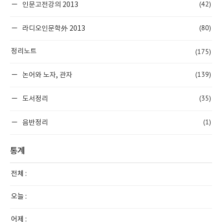
(42)
인문고전강의 2013
(80)
라디오인문학外 2013
(175)
정리노트
(139)
논어와 노자, 관자
(35)
도서정리
(1)
음반정리
통계
전체 :
오늘 :
어제 :