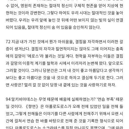
수 없어, 영원히 존재하는 절대적 정신이 구체적 현존을 얻어 지상에 현
현하는 것이라 강변한다. 그렇다 하여도 우리 시대는 절대적인 것을 놓아
버렸다. 우리는 우리 앞에 놓인 것 뒤에 어떤 보이지 않는 빛의 실이 연결
되어 있음을, 절대적 정신이 숨 어 있음을 승인하지 않는다.
72 지금 내가 가진 것에서 뭔가 아쉬움을, 결핍을 자각하면서 이러한 갈
증이 생겨난다. 결핍의 자각과 필연적이지는 않아도 그에 이어지는 충족
에의 갈망이 '에로스'라 불리는 것일 게다. 현학을 자부하는 이들은 결핍
과 갈망의 이중적 계기를 철학과 시에서 이리저리 논변해 왔다. 앞으로도
그러할 것이다. 그러니 당분간은 그저 내 것이 좋고 아름답다고 생각하기
보다는 좋고 아름다운 것을 내 것으로 하자고 결심해 두기로 한다. 그러
면 사랑은? 멀리 갈 것 없이 당장 내 곁에 있는 것을 사랑하기로 하자.
94 알키비아데스는 무엇 때문에 배움에 실패하였는가? '연습 부족' 때문
일 것이다. 《향연》은 아폴로도로스가 오래 전에 있었던 일을 전해 들
었고, 그렇게 전해들은 이야기를 다른 사람에게 전해주기 위해서 오랜 시
간에 걸쳐서 연습 한 바를 바탕으로 전해 준 것을 기록한 형식으로 되어
있다. 아폴로도로스는 소크라테스를 직접 만나지도 못했으며, 그에 따라