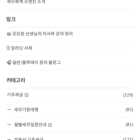
세무회계 수앤진 소개
링크
📖 강유원 선생님의 저서와 강의 정리
🗄️ 알라딘 서재
🎧 음반/블루레이 정리 블로그
카테고리
(329)
기초세금
(82)
세무기장대행
(81)
월별세무일정안내
(121)