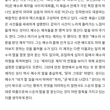
팔아 넘긴 자로 지탄받는다. <요한복음>의 '최후의 만찬' 장면(13장 이
하)은 예수와 제자들 사이의 대화를, 이 복음서 전체가 가진 특징 중의 하
나인 표면의 의미와 심층의 의미가 서로 어긋나는 듯하면서도 대응하는
복합적인 층위의 텍스트들로 구성하여 전하고 있다. <요한 복음> 13장
은 사건들을 세세하게 설명한다. 갑자기 시간이 느리게 흘러가는 느낌이
들게 하는 것이다. 예수는 제자들을 한 명씩 모두 챙긴다. 발을 닦아 주기
도 한다. 그러나 여기서 눈에 띄는 제자는 두 명이다. 한 명은 "예수의 사
랑을 받던 제자"이다. 그는 예수의 품에 안겨 있고 시몬 베드로도 차마 물
어보지 못하는 것을 물어볼 수가 있다. 이 제자는 다른 이들과는 달리 예
수의 말을 잘못 알아 듣는 적도 없으며, 유일하게 십자가 밑에서 예수의
처형을 목격하였다. 그는 '제자다운 제자'의 전형을 보이기 위해 요한이
설정한 인물일지도 모른다. 그런데 만찬 장면에서 눈에 띄는 또 한 명의
제자인 유다 역시 예수의 말을 충실하게, '문자 그대로' 따랐다. 유다는
예수가 "네가 할 일을 어서 하여라" 하자, "곧 밖으로 나갔다." 유다는 자
신이 밖으로 나가는 행위가 무엇을 의미하는지 알면서도 스승의 말을 그
대로 따름으로써 스승의 말을 잘 듣는다는 것이 어떤 함축을 가지고 있는
지를 생각하게 한다.