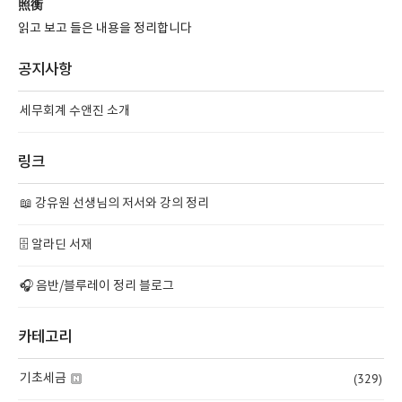
照衡
읽고 보고 들은 내용을 정리합니다
공지사항
세무회계 수앤진 소개
링크
📖 강유원 선생님의 저서와 강의 정리
🗄️ 알라딘 서재
🎧 음반/블루레이 정리 블로그
카테고리
(329)
기초세금