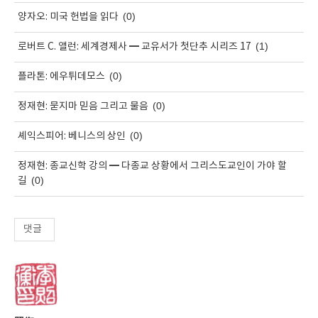
(0)
양자오: 미국 헌법을 읽다
(1)
로버트 C. 앨런: 세계경제사 ━ 교유서가 첫단추 시리즈 17
(0)
플라톤: 에우튀데모스
(0)
정재현: 묻지마 믿음 그리고 물음
(0)
셰익스피어: 베니스의 상인
정재현: 종교신학 강의 ━ 다종교 상황에서 그리스도교인이 가야 할
(0)
길
댓글