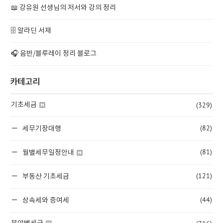
📖 강유원 선생님의 저서와 강의 정리
🗄️ 알라딘 서재
🎧 음반/블루레이 정리 블로그
카테고리
(329)
기초세금
(82)
세무기장대행
(81)
월별세무일정안내
(121)
부동산 기초세금
(44)
상속세와 증여세