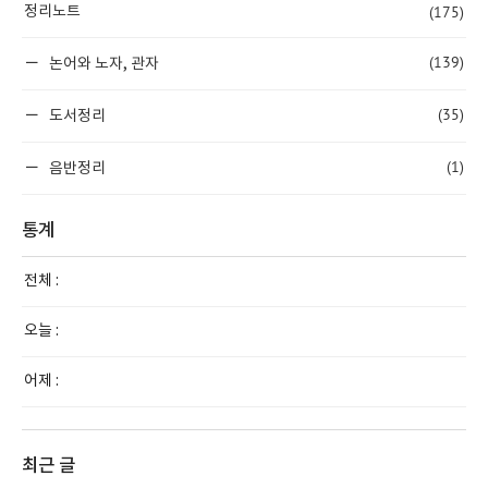
(175)
정리노트
(139)
논어와 노자, 관자
(35)
도서정리
(1)
음반정리
통계
전체 :
오늘 :
어제 :
최근 글