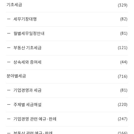
(329)
기초세금
(82)
세무기장대행
(81)
월별세무일정안내
(121)
부동산 기초세금
(44)
상속세와 증여세
(716)
분야별세금
(81)
기업경영과 세금
(220)
주제별 세금해설
(247)
기업경영 관련 예규·판례
(166)
부동산 관련 예규·판례