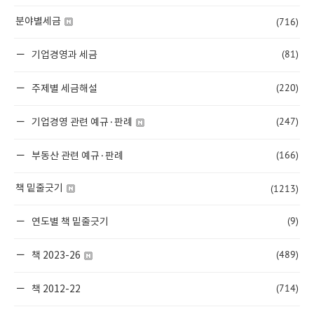
(716)
분야별세금
(81)
기업경영과 세금
(220)
주제별 세금해설
(247)
기업경영 관련 예규·판례
(166)
부동산 관련 예규·판례
(1213)
책 밑줄긋기
(9)
연도별 책 밑줄긋기
(489)
책 2023-26
(714)
책 2012-22