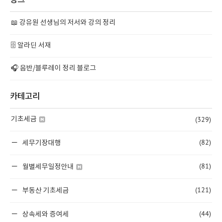
링크
📖 강유원 선생님의 저서와 강의 정리
🗄️ 알라딘 서재
🎧 음반/블루레이 정리 블로그
카테고리
(329)
기초세금
(82)
세무기장대행
(81)
월별세무일정안내
(121)
부동산 기초세금
(44)
상속세와 증여세