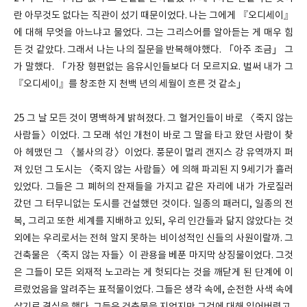
란 아무것도 없다는 직관이 섰기 때문이었다. 나는 그에게 『오디세이』
에 대해 무엇을 아느냐고 물었다. 그는 그리스어를 알아듣는 게 매우 힘
든 것 같았다. 그래서 나는 나의 질문을 반복해야했다. 「아주 조금」 그
가 말했다. 「가장 형편없는 음유시인들보다 더 모르지요. 벌써 내가 그
『오디세이』를 창조한 지 천백 년의 세월이 흐른 것 같소」
25 그 날 모든 것이 명백하게 밝혀졌다. 그 혈거인들이 바로 〈죽지 않는
사람들〉이었다. 그 모래 섞인 개천이 바로 그 말을 타고 왔던 사람이 찾
아 헤맸던 그 〈불사의 강〉이었다. 풍문이 멀리 갠지스 강 유역까지 퍼
져 있던 그 도시는 〈죽지 않는 사람들〉에 의해 파괴된 지 9세기가 흘러
있었다. 그들은 그 폐허의 잔재들을 가지고 같은 자리에 내가 가로질러
갔던 그 터무니없는 도시를 건설했던 것이다. 일종의 패러디, 일종의 전
복, 그리고 또한 세계를 지배하고 있되, 우리 인간들과 닮지 않았다는 것
외에는 우리로서는 전혀 알지 못하는 비이성적인 신들의 사원이랄까. 그
건축물은 〈죽지 않는 자들〉이 관용을 베푼 마지막 상징물이었다. 그것
은 그들이 모든 외재적 노고라는 게 헛되다는 것을 깨닫게 된 단계에 이
르렀었음을 알려주는 표적물이었다. 그들은 생각 속에, 순전한 사색 속에