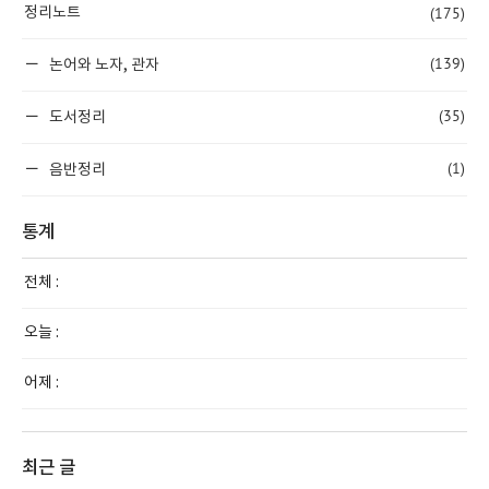
(175)
정리노트
(139)
논어와 노자, 관자
(35)
도서정리
(1)
음반정리
통계
전체 :
오늘 :
어제 :
최근 글