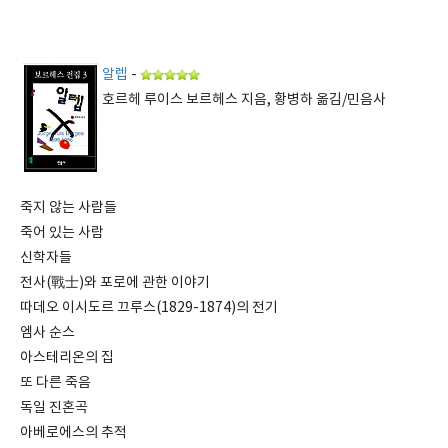
알렙
-
호르헤 루이스 보르헤스 지음, 황병하 옮김/민음사
죽지 않는 사람들
죽어 있는 사람
신학자들
전사(戰士)와 포로에 관한 이야기
따데오 이시도르 끄루스(1829-1874)의 전기
엠사 순스
아스테리온의 집
또 다른 죽음
독일 진혼곡
아베로에스의 추적