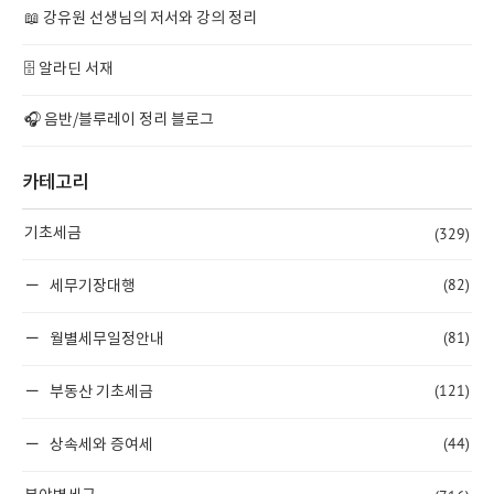
📖 강유원 선생님의 저서와 강의 정리
🗄️ 알라딘 서재
🎧 음반/블루레이 정리 블로그
카테고리
(329)
기초세금
(82)
세무기장대행
(81)
월별세무일정안내
(121)
부동산 기초세금
(44)
상속세와 증여세