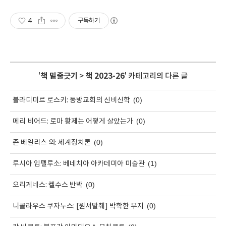
4
구독하기
'
책 밑줄긋기
>
책 2023-26
' 카테고리의 다른 글
(0)
블라디미르 로스키: 동방교회의 신비신학
(0)
메리 비어드: 로마 황제는 어떻게 살았는가
(0)
존 베일리스 외: 세계정치론
(1)
루시아 임펠루소: 베네치아 아카데미아 미술관
(0)
오리게네스: 켈수스 반박
(0)
니콜라우스 쿠자누스: [원서발췌] 박학한 무지