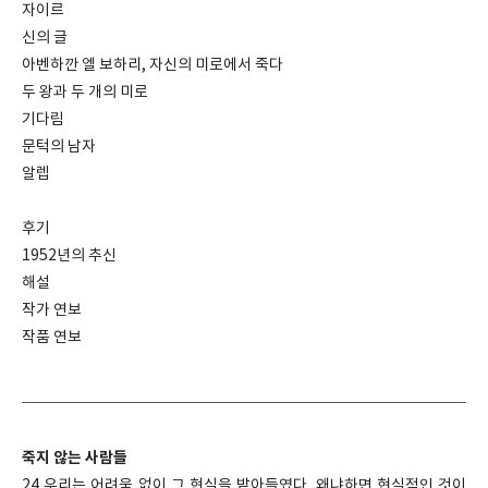
자이르
신의 글
아벤하깐 엘 보하리, 자신의 미로에서 죽다
두 왕과 두 개의 미로
기다림
문턱의 남자
알렙
후기
1952년의 추신
해설
작가 연보
작품 연보
죽지 않는 사람들
24 우리는 어려움 없이 그 현실을 받아들였다. 왜냐하면 현실적인 것이