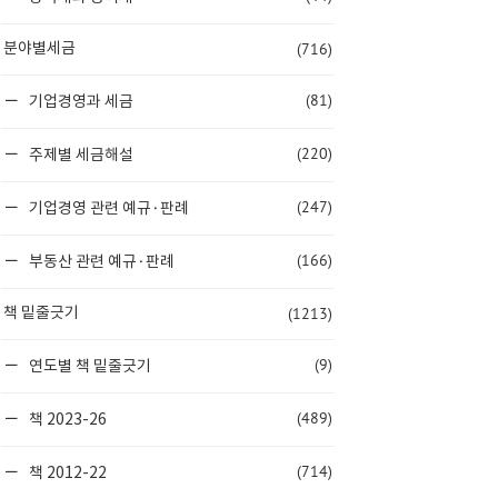
(716)
분야별세금
(81)
기업경영과 세금
(220)
주제별 세금해설
(247)
기업경영 관련 예규·판례
(166)
부동산 관련 예규·판례
(1213)
책 밑줄긋기
(9)
연도별 책 밑줄긋기
(489)
책 2023-26
(714)
책 2012-22