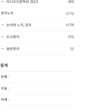
(80)
라디오인문학外 2013
(175)
정리노트
(139)
논어와 노자, 관자
(35)
도서정리
(1)
음반정리
통계
전체 :
오늘 :
어제 :