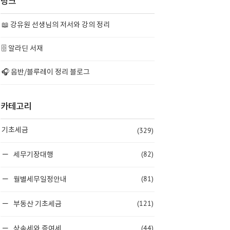
링크
📖 강유원 선생님의 저서와 강의 정리
🗄️ 알라딘 서재
🎧 음반/블루레이 정리 블로그
카테고리
(329)
기초세금
(82)
세무기장대행
(81)
월별세무일정안내
(121)
부동산 기초세금
(44)
상속세와 증여세