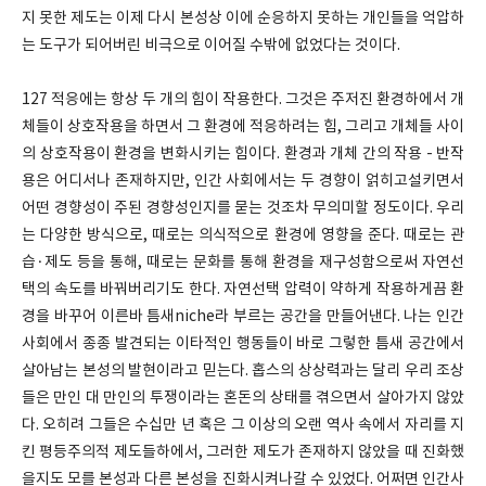
지 못한 제도는 이제 다시 본성상 이에 순응하지 못하는 개인들을 억압하
는 도구가 되어버린 비극으로 이어질 수밖에 없었다는 것이다.
127 적응에는 항상 두 개의 힘이 작용한다. 그것은 주저진 환경하에서 개
체들이 상호작용을 하면서 그 환경에 적응하려는 힘, 그리고 개체들 사이
의 상호작용이 환경을 변화시키는 힘이다. 환경과 개체 간의 작용 - 반작
용은 어디서나 존재하지만, 인간 사회에서는 두 경향이 얽히고설키면서
어떤 경향성이 주된 경향성인지를 묻는 것조차 무의미할 정도이다. 우리
는 다양한 방식으로, 때로는 의식적으로 환경에 영향을 준다. 때로는 관
습·제도 등을 통해, 때로는 문화를 통해 환경을 재구성함으로써 자연선
택의 속도를 바꿔버리기도 한다. 자연선택 압력이 약하게 작용하게끔 환
경을 바꾸어 이른바 틈새niche라 부르는 공간을 만들어낸다. 나는 인간
사회에서 종종 발견되는 이타적인 행동들이 바로 그렇한 틈새 공간에서
살아남는 본성의 발현이라고 믿는다. 홉스의 상상력과는 달리 우리 조상
들은 만인 대 만인의 투쟁이라는 혼돈의 상태를 겪으면서 살아가지 않았
다. 오히려 그들은 수십만 년 혹은 그 이상의 오랜 역사 속에서 자리를 지
킨 평등주의적 제도들하에서, 그러한 제도가 존재하지 않았을 때 진화했
을지도 모를 본성과 다른 본성을 진화시켜나갈 수 있었다. 어쩌면 인간사