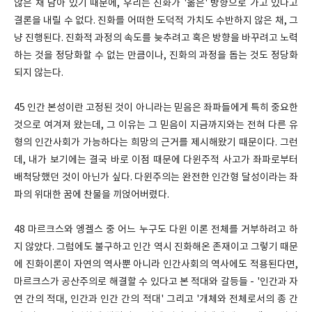
않은 채 남아 있기 때문에, 우리는 진화가 '옮은' 방향으로 가고 있다고
결론을 내릴 수 없다. 진화를 어떠한 도덕적 가치도 수반하지 않은 채, 그
냥 진행된다. 진화적 과정의 속도를 늦추려고 혹은 방향을 바꾸려고 노력
하는 것을 정당화할 수 없는 만큼이나, 진화의 과정을 돕는 것도 정당화
되지 않는다.
45 인간 본성이란 고정된 것이 아니라는 믿음은 좌파들에게 특히 중요한
것으로 여겨져 왔는데, 그 이유는 그 믿음이 지금까지와는 전혀 다른 유
형의 인간사회가 가능하다는 희망의 근거를 제시해왔기 때문이다. 그런
데, 내가 보기에는 결국 바로 이점 때문에 다윈주적 사고가 좌파로부터
배척당했던 것이 아닌가 싶다. 다윈주의는 완전한 인간형 달성이라는 좌
파의 위대한 꿈에 찬물을 끼얹어버렸다.
48 마르크스와 엥겔스 중 어느 누구도 다윈 이론 전체를 거부하려고 하
지 않았다. 그럼에도 불구하고 인간 역시 진화해온 존재이고 그렇기 때문
에 진화이론이 자연의 역사뿐 아니라 인간사회의 역사에도 적용된다면,
마르크스가 공산주의로 해결할 수 있다고 본 적대와 갈등들 - '인간과 자
연 간의 적대, 인간과 인간 간의 적대' 그리고 '개체와 전체로서의 종 간