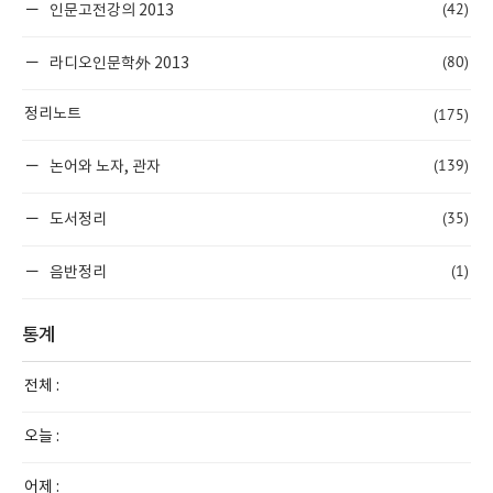
(42)
인문고전강의 2013
(80)
라디오인문학外 2013
(175)
정리노트
(139)
논어와 노자, 관자
(35)
도서정리
(1)
음반정리
통계
전체 :
오늘 :
어제 :