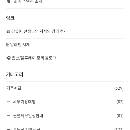
세무회계 수앤진 소개
링크
📖 강유원 선생님의 저서와 강의 정리
🗄️ 알라딘 서재
🎧 음반/블루레이 정리 블로그
카테고리
(329)
기초세금
(82)
세무기장대행
(81)
월별세무일정안내
(121)