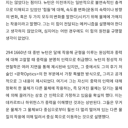
지는 않았다는 점이다. 뉴턴은 이전까지는 일반적으로 불연속적인 충격
으로 이해되고 있었던 '힘들'에 대해, 속도를 변화(운동의 속력이나 방향
의 변화, 혹은 두 가지 모두의 변화를 말한다)시키기 위해 물체에 가해지
는 작용이라고 말했다. 그는 이 힘이 전달되는 메커니즘을 설명해야 한다
고 생각하지 않았으며, 심지어는 어떤 경우에도 이 힘의 원천을 규명할
생각이 없었다.
294 1660년 대 중반 뉴턴은 달에 작용해 균형을 이루는 원심력과 중력
에 대해 고찰할 때 중력을 분명히 인력으로 취급했다. 뉴턴의 정성적 자
연철학은 여러 지면을 통해 제시된바 있지만, 그 중에서도 그의 후기 저
술인 <광학Optics>의 한 부분에서 가장 특별한 방식으로, 그리고 공개
적으로 그 내용이 제시되었다. 여기서 그는 자신이 중력의 인력에 대해
정확히 한 물체가 다른 물체에 작용하는, 즉 당겨진 물체는 당기는 물체
에 의해 끌려가는 상호 간 인력으로 가정하고 있음을 확실히 했다. 이는
데카르트나 하위헌스가 중력을 이해했던 것과는 상반된다. 그들은 무거
운 물체가 그 물체보다 중심으로부터 훨씬 더 멀리 떨어져 있는 다른 물
질의 작용에 의해 밀려서 중심 쪽으로 이동하는 것으로 설명했다.