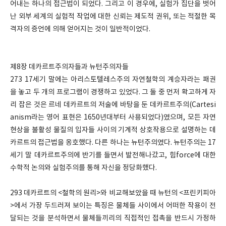
어내는 하나의 접근법이 되었다. 그리고 이 경우에, 실험가 집단을 벗어
난 외부 세계의 실험적 작업에 대한 신뢰는 제도적 권위, 또는 적절한 목
격자의 증언에 의해 얻어지는 것이 일반적이었다.
제8장 데카르트주의자들과 뉴턴주의자들
273 17세기 말에는 아리스토텔레스주의 자연철학의 계승자라는 패권
을 놓고 두 개의 프로그램이 경쟁하고 있었다. 그 둘 중 먼저 확고하게 자
리 잡은 것은 르네 데카르트의 저술에 바탕을 둔 데카르트주의(Cartesi
anism라는 영어 표현은 1650년대부터 사용되었다)였으며, 모든 자연
현상을 불활성 물질의 입자들 사이의 기계적 상호작용으로 설명하는 데
카르트의 접근법을 옹호했다. 다른 하나는 뉴턴주의였다. 뉴턴주의는 17
세기 말 데카르트주의에 반기를 들면서 발전해나갔고, 힘force에 대한
수학적 논의와 실험주의를 통해 자신을 정당화했다.
293 데카르트의 <철학의 원리>와 비교해보았을 때 뉴턴의 <프린키피아
>에서 가장 두드러져 보이는 특징은 물체들 사이에서 어떠한 작용이 전
달되는 것을 분석하면서 물체들끼리의 직접적인 접촉을 반드시 가정하