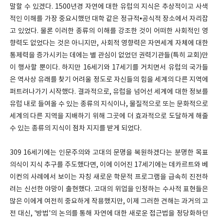
말할 수 있겠다. 1500년경 자연에 대한 유럽의 지식은 추상적이고 사색
적인 이해를 가장 중요시했던 대학 같은 정규적•공식적 장소에서 자리잡
고 있었다. 물론 이러한 종류의 이해를 강조한 것이 어떠한 사회적인 영
향력도 없었다는 것은 아니지만, 사회적 영향력은 자연세계 자체에 대한
통제력을 증가시키는 데에는 별 관심이 없었던 권력기관들(특히 교회)만
이 행사할 뿐이다. 하지만 16세기와 17세기를 거치면서 유럽의 국가들
은 역사상 유래를 찾기 어려울 정도로 자신들의 힘을 세계의 다른 지역에
퍼트려나가기 시작했다. 결과적으로, 유럽을 넘어선 세계에 대한 정보를
유럽 내로 들여올 수 있는 종류의 지식이나, 물질적으로 또는 문화적으로
세계의 다른 지역을 지배하기 위해 그곳에 더 효과적으로 도달하게 해줄
수 있는 종류의 지식이 점차 지지를 받게 되었다.
309 16세기에는 인문주의와 고대의 문명을 복원하겠다는 분명한 목표
의식이 지식 추구를 주도했다면, 이에 이어진 17세기에는 데카르트와 베
이컨의 사례에서 보이는 자칭 새로운 학문적 프로그램을 급속히 진전하
려는 신선한 야망이 출현했다. 고대의 위업을 인정하는 수사적 표현들은
많은 이에게 여전히 중요하게 작용했지만, 이제 그러한 견해는 과거의 고
전 대신, '방법'의 논의를 통해 자연에 대한 새로운 접근법을 정당화하던