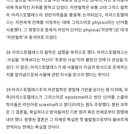
적인 설명을 제시하는 것을 주된 목표로 삼았다는 점에서, 다른 분야들에
비해 독보적인 지위를 점하고 있었다. 자연철학은 보통 고대 그리스 철학
자 아리스토텔레스의 관련저작들을 활용해 논의되었고, 아리스토텔레
스는 자연세계 전체를 지칭하는 데에 그리스어로 physics라는 단어를
사용했다. 그 영향으로 중세의 라틴어 단어인 physica('자연학')은 대개
'자연철학'과 동의어로 쓰였다.
16 아리스토텔레스의 철학은 설명을 목적으로 했다. 아리스토텔레스는
'사실들' 자체보다는 자신이 '추론된 사실'이라 불렀던 것에 더 관심을 두
었다. 이 말은, 아리스토텔레스가 왜 사물들이 지금의 방식으로 존재하는
지를 알아냄으로써 사물에 관한 지식을 얻고자 했다는 뜻이다.
19 아리스토텔레스주의 자연철학은 경험에 기반을 둔다는 점 이외에, 과
학(아리스토텔레스가 그리스어로 episteme라고 썼던 단어를 스콜라
학자들은 라틴어로 scientia라고 썼다)이라는 점도 주장했다. 참된 과학
은 그 결론을, 확실하다고 받아들여진 기본 원리 혹은 전제로부터 증명해
내야 했다. 증명된 결론은 그 자체로 확실한 첫 출발점으로부터 올바르게
연역되는 한에는 확실할 것이다.