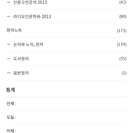
(42)
인문고전강의 2013
(80)
라디오인문학外 2013
(175)
정리노트
(139)
논어와 노자, 관자
(35)
도서정리
(1)
음반정리
통계
전체 :
오늘 :
어제 :