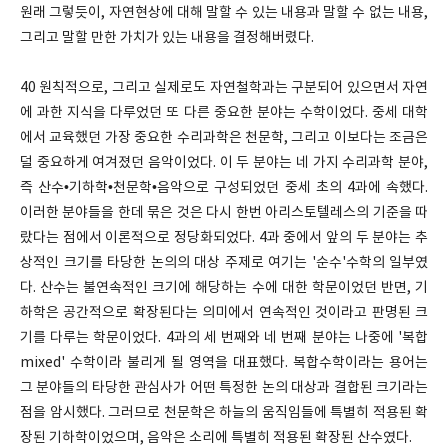
원래 그렇듯이, 자연현상에 대해 말할 수 있는 내용과 말할 수 없는 내용,
그리고 말할 만한 가치가 있는 내용을 결정해버렸다.
40 원칙적으로, 그리고 실제로도 자연철학과는 구분되어 있으면서 자연
에 과한 지식을 다루었던 또 다른 중요한 분야는 수학이었다. 중세 대학
에서 교육했던 가장 중요한 수리과학은 천문학, 그리고 이보다는 조금은
덜 중요하게 여겨졌던 음악이었다. 이 두 분야는 네 가지 수리과학 분야,
즉 산수•기하학•천문학•음악으로 구성되었던 중세 초의 4과에 속했다.
이러한 분야들을 한데 묶은 것은 다시 한번 아리스토텔레스의 기준을 따
랐다는 점에서 이론적으로 정당화되었다. 4과 중에서 앞의 두 분야는 추
상적인 크기를 타당한 논의의 대상 주제로 여기는 '순수'수학의 일부였
다. 산수는 불연속적인 크기에 해당하는 수에 대한 학문이었던 반면, 기
하학은 공간적으로 확장된다는 의미에서 연속적인 것이라고 판명된 크
기를 다루는 학문이었다. 4과의 세 번째와 네 번째 분야는 나중에 '복합
mixed' 수학이라 불리게 될 영역을 대표했다. 복합수학이라는 용어는
그 분야들의 타당한 관심사가 어떤 특정한 논의 대상과 결합된 크기라는
점을 암시했다. 그러므로 천문학은 하늘의 움직임들에 특별히 적용된 확
장된 기하학이었으며, 음악은 소리에 특별히 적용된 확장된 산수였다.