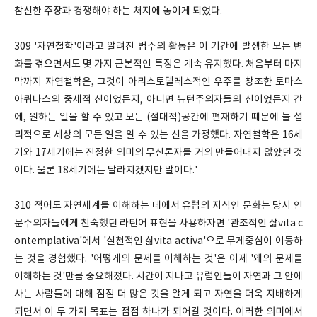
참신한 주장과 경쟁해야 하는 처지에 놓이게 되었다.
309 '자연철학'이라고 알려진 범주의 활동은 이 기간에 발생한 모든 변
화를 겪으면서도 몇 가지 근본적인 특징은 계속 유지했다. 처음부터 마지
막까지 자연철학은, 그것이 아리스토텔레스적인 우주를 창조한 토마스
아퀴나스의 중세적 신이었든지, 아니면 뉴턴주의자들의 신이었든지 간
에, 원하는 일을 할 수 있고 모든 (절대적)공간에 편재하기 때문에 늘 섭
리적으로 세상의 모든 일을 알 수 있는 신을 가정했다. 자연철학은 16세
기와 17세기에는 진정한 의미의 무신론자를 거의 만들어내지 않았던 것
이다. 물론 18세기에는 달라지겠지만 말이다.'
310 적어도 자연세계를 이해하는 데에서 유럽의 지식인 문화는 당시 인
문주의자들에게 친숙했던 라틴어 표현을 사용하자면 '관조적인 삶vita c
ontemplativa'에서 '실천적인 삶vita activa'으로 무게중심이 이동하
는 것을 경험했다. '어떻게의 문제를 이해하는 것'은 이제 '왜의 문제를
이해하는 것'만큼 중요해졌다. 시간이 지나고 유럽인들이 자연과 그 안에
사는 사람들에 대해 점점 더 많은 것을 알게 되고 자연을 더욱 지배하게
되면서 이 두 가지 목표는 점점 하나가 되어갈 것이다. 이러한 의미에서