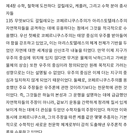
제4장 수학, 철학에 도전하다: 갈릴레오, 케플러, 그리고 수학 분야 종사
자들
135 무엇보다도 갈릴레오는 코페르니쿠스주의가 아리스토텔레스주의
자연학자들을 공격하는 데에 유용하다는 점에서 그것을 적극적으로 수
용했다. 우선 첫째로 코페르니쿠스주의는 태양 중심의 우주를 받아들여
야 함을 강조하고 있었고, 이는 아리스토텔레스의 체계 전체가 기반을 두
었던 자연에 대한 세계상을 산산조각 내놓을 터였다. 만약 이제 지구가
우주의 중심에 위치해 있지 않다면 무거운 물체의 낙하(그리고 가벼운
물체의 상승) 또한 우주의 중심이라 정의되었던 원래 목적지로 가려는
성향으로는 더는 설명될 수 없었다. 우주의 중심은 이제 더는 지구의 중
심과 일치하지 않게 되었기 때문이었다. 둘째로, 코페르니쿠스주의를 옹
호했던 주요 주장들은 우주론에 관한 것이라기보다는 천문학에 관한 것
이었다. 즉, 그것들은 하늘의 본성과 그 운행을 설명하는 데에 급급했던
자연학자들의 주장이 아니라, 겉보기 운동을 간략하게 정리해 질서 있게
보이게 하는 데에 더 관심을 두었던 수학자들의 주장이었다. 하지만 이와
동시에 코페르니쿠스와, 그의 주장을 따른 케플 같은 몇몇 추종자는 기본
적으로 수학적인 새로운 천문학 체계로부터 감히 도출해낸 우주론적 추
론을 수용하고 있었다.