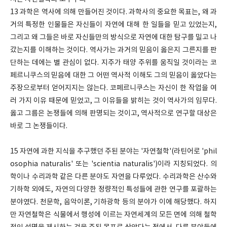
13 과학은 역사에 의해 만들어진 것이다. 과학사의 중요한 목표는, 왜 과
거의 특정한 인물들은 자신들이 자연에 대해 한 일들을 믿고 있었는지,
그리고 왜 그들은 바로 자신들만의 방식으로 자연에 대한 탐구를 밀고 나
갔는지를 이해하는 것이다. 역사가는 과거의 믿음이 옳은지 그른지를 판
단하는 데에는 별 관심이 없다. 지주가 태양 주위를 움직일 것이라는 코
페르니쿠스의 믿음에 대한 그 어떤 역사적 이해도 그의 믿음이 옳았다는
주장으로부터 얻어지지는 않는다. 코페르니쿠스는 자신이 한 작업을 여
러 가지 이유 때문에 믿었고, 그 이유들을 밝히는 것이 역사가의 임무다.
옳고 그름은 논쟁들에 의해 판명되는 것이고, 역사적으로 연구할 대상은
바로 그 논쟁들이다.
15 자연에 과한 지식을 추구했던 주된 분야는 '자연철학'(라틴어로 'phil
osophia naturalis' 또는 'scientia naturalis')이라 지칭되었다. 의
학이나 수리과학 같은 다른 분야도 자연을 다루었다. 수리과학은 산수와
기하학 외에도, 자연의 다양한 정량적인 특성들에 관한 연구를 포괄하는
분야였다. 천문학, 음악이론, 기하광학 등의 분야가 이에 해당했다. 하지
만 자연철학은 식물에서 행성에 이르는 자연세계의 모든 면에 의해 철학