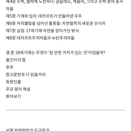
제4장 수학, 철학에 도전하다: 갈릴레오, 케플러, 그리고 수학 분야 종사
자들
제5장 기계와 입자: 데카르트가 만들어낸 우주
제6장 커리큘럼을 넘어선 활동들: 자연철학의 새로운 안식처
제7장 실험: 17세기에 자연을 알아가던 방식
제8장 데카르트주의자들과 뉴턴주의자들
결 론 18세기에는 무엇이 ‘알 만한 가치가 있는 것’이었을까?
옮긴이의 말
후주
참고문헌과 더 읽을거리
등장인물
주요 용어 해설
찾아보기
서론 자연철학과 도구주의