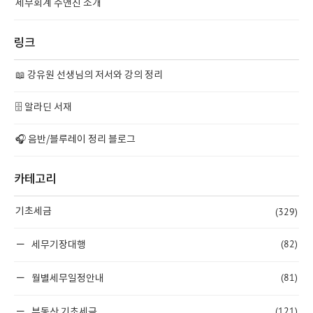
세무회계 수앤진 소개
링크
📖 강유원 선생님의 저서와 강의 정리
🗄️ 알라딘 서재
🎧 음반/블루레이 정리 블로그
카테고리
(329)
기초세금
(82)
세무기장대행
(81)
월별세무일정안내
(121)
부동산 기초세금