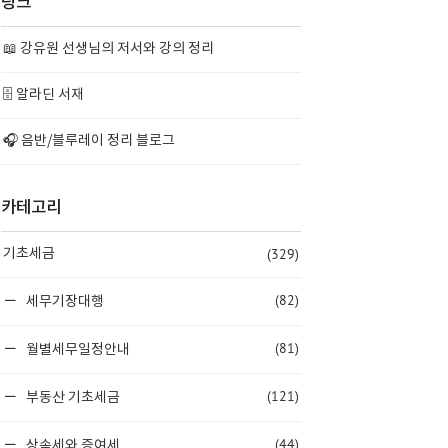
링크
📖 강유원 선생님의 저서와 강의 정리
🗄️ 알라딘 서재
🎧 음반/블루레이 정리 블로그
카테고리
(329)
기초세금
(82)
세무기장대행
(81)
월별세무일정안내
(121)
부동산 기초세금
(44)
상속세와 증여세