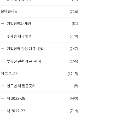
(716)
분야별세금
(81)
기업경영과 세금
(220)
주제별 세금해설
(247)
기업경영 관련 예규·판례
(166)
부동산 관련 예규·판례
(1213)
책 밑줄긋기
(9)
연도별 책 밑줄긋기
(489)
책 2023-26
(714)
책 2012-22