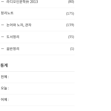
(80)
라디오인문학外 2013
(175)
정리노트
(139)
논어와 노자, 관자
(35)
도서정리
(1)
음반정리
통계
전체 :
오늘 :
어제 :