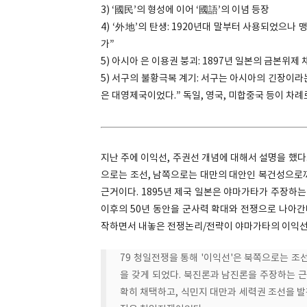
3) ‘國民’의 형성에 이어 ‘國語’의 이념 등장
4) ‘外地’의 탄생: 1920년대 말부터 사용되었으나
가”
5) 아시아 은 이용권 붕괴: 1897년 일본의 금본위제
5) 서구의 불황극복 계기: 서구는 아시아의 긴장이라
은 대영제국이었다.” 독일, 영국, 미합중국 등이 차례
지난 주에 이익선, 주권선 개념에 대해서 설명을 했다.
으로는 조선, 남쪽으로는 대만의 대안인 복건성으로까
근거이다. 1895년 제국 일본은 야마가타가 주장하는
이후의 50년 동안을 군사력 확대와 전쟁으로 나아간
작하면서 내놓은 전쟁논리/전략이 야마가타의 이익선
79 청일전쟁을 통해 '이익선'은 북쪽으로는 조
을 갖게 되었다. 북진론과 남진론을 주장하는 근
확히 채택하고, 식민지 대만과 세력권 조선을 발