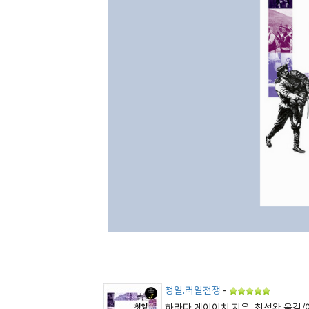
청일.러일전쟁
-
하라다 게이이치 지음, 최석완 옮김