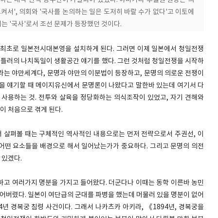
하는 내각 탄핵 상주안이 가결되어 있었다. 야마가타 후밀원 원장은 의
켜서', 의회와 '국사를 논의하는 일은 도저히 바랄 수가 없다'고 이토에
키는 '국사'로서 조선 문제가 등장했던 것이다.
 최초로 일본전시대본영을 설치하게 된다. 그러면 이제 일본에서 청일전쟁
 히틀러의 나치독일이 생활공간 얘기를 했다. 그런 것처럼 청일전쟁을 시작하
라는 야만세계다, 문명과 야만의 이분법이 등장하고, 문명의 의로운 전쟁이
을 얘기할 때 메이지유신에서 문명론이 나왔다고 말한바 있는데 여기서 다
 사용하는 것. 전투와 살육을 정당화하는 의식조작이 있었고, 자기 견해와
 처음으로 겪게 된다.
 살펴볼 때는 구체적인 역사적인 내용으로는 먼저 전략으로서 주권선, 이
어떤 요소들을 배경으로 해서 일어났는가가 중요하다. 그리고 문명의 의전
 있겠다.
하고 여러가지 명분을 가지고 들어왔다. 더군다나 이때는 동학 이른바 농민
되어버렸다. 일본이 여단급의 군대를 파병을 했는데 머물러 있을 명분이 없어
4년 경복궁 침령 사건이다. 그래서 나카츠카 아키라, 《1894년, 경복궁을