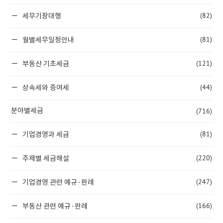
(82)
세무기장대행
(81)
월별세무일정안내
(121)
부동산 기초세금
(44)
상속세와 증여세
(716)
분야별세금
(81)
기업경영과 세금
(220)
주제별 세금해설
(247)
기업경영 관련 예규·판례
(166)
부동산 관련 예규·판례