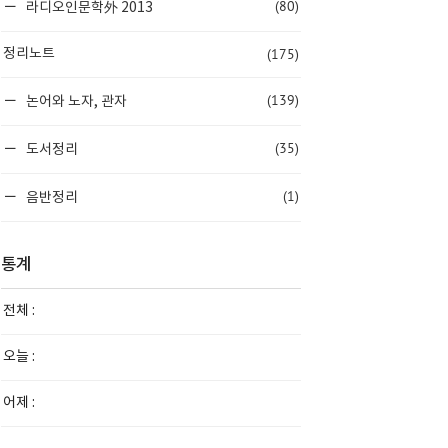
(80)
라디오인문학外 2013
(175)
정리노트
(139)
논어와 노자, 관자
(35)
도서정리
(1)
음반정리
통계
전체 :
오늘 :
어제 :