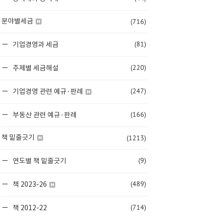
(716)
분야별세금
(81)
기업경영과 세금
(220)
주제별 세금해설
(247)
기업경영 관련 예규·판례
(166)
부동산 관련 예규·판례
(1213)
책 밑줄긋기
(9)
연도별 책 밑줄긋기
(489)
책 2023-26
(714)
책 2012-22