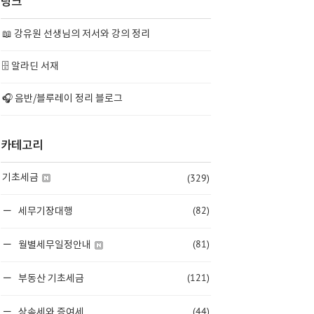
링크
📖 강유원 선생님의 저서와 강의 정리
🗄️ 알라딘 서재
🎧 음반/블루레이 정리 블로그
카테고리
(329)
기초세금
(82)
세무기장대행
(81)
월별세무일정안내
(121)
부동산 기초세금
(44)
상속세와 증여세