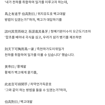
‘내가 천하를 취합하여 일가를 이루고자 하는데,
爲之有道乎 伯高對曰 / 위지유도호 백고대왈
방법이 있겠는가?’하자, 백고가 대답하기를
請刈其莞而樹之 吾謹逃其蚤牙 / 청예기완이수지 오근도기조아
‘잡초를 베어내 곡식을 심고, 우리가 삼가 병기를 제조하면
則天下可陶而爲一家 / 즉천하가도이위일가
천하를 취합하여 일가를 이룰 수 있습니다’ 했습니다.
黃帝曰 / 황제왈
황제가 백고에게 묻기를,
此若言可得聞乎 / 차약언가득문호
‘그와 같이 하는 방법을 들을 수 있겠는가?하자,
伯高對曰 / 백고대왈