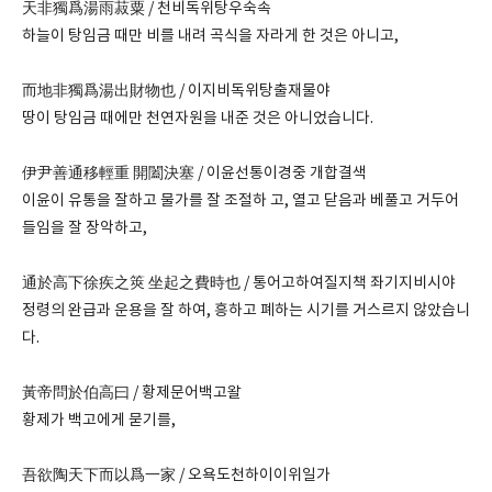
天非獨爲湯雨菽粟 / 천비독위탕우숙속
하늘이 탕임금 때만 비를 내려 곡식을 자라게 한 것은 아니고,
而地非獨爲湯出財物也 / 이지비독위탕출재물야
땅이 탕임금 때에만 천연자원을 내준 것은 아니었습니다.
伊尹善通移輕重 開闔決塞 / 이윤선통이경중 개합결색
이윤이 유통을 잘하고 물가를 잘 조절하 고, 열고 닫음과 베풀고 거두어
들임을 잘 장악하고,
通於高下徐疾之筴 坐起之費時也 / 통어고하여질지책 좌기지비시야
정령의 완급과 운용을 잘 하여, 흥하고 폐하는 시기를 거스르지 않았습니
다.
黃帝問於伯高曰 / 황제문어백고왈
황제가 백고에게 묻기를,
吾欲陶天下而以爲一家 / 오욕도천하이이위일가