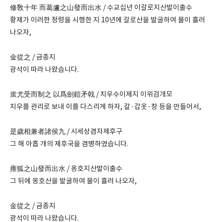
修敎十年 而葛盧之山發而出水 / 수교십년 이갈로지산발이출수
황제가 이러한 정령을 시행한 지 10년에 갈로산을 발굴하여 물이 흘러
나오자,
金從之 / 금종지
광석이 따라 나왔습니다.
蚩尤受而制之 以爲劍鎧矛戟 / 치우수이제지 이위검개모
치우를 관리로 보내 이를 다스리게 하자, 칼·갑옷·창 등을 만들어서,
是歲相兼者諸侯九 / 시세상겸자제후구
그 해 아홉 개의 제후국을 겸병하였습니다.
雍狐之山發而出水 / 옹호지산발이출수
그 뒤에 옹호산을 발굴하여 물이 흘러 나오자,
金從之 / 금종지
광석이 따라 나왔습니다.