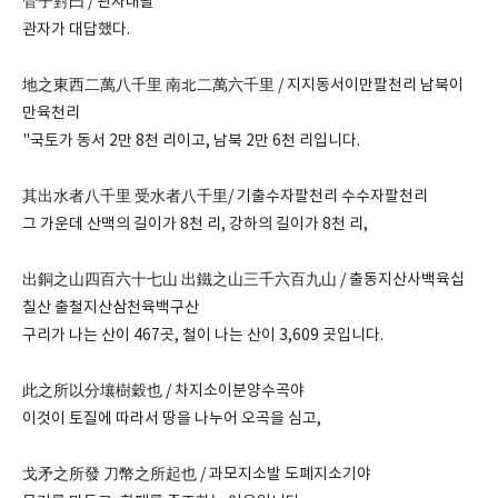
管子對曰 / 관자대왈
관자가 대답했다.
地之東西二萬八千里 南北二萬六千里 / 지지동서이만팔천리 남북이
만육천리
"국토가 동서 2만 8천 리이고, 남북 2만 6천 리입니다.
其出水者八千里 受水者八千里/ 기출수자팔천리 수수자팔천리
그 가운데 산맥의 길이가 8천 리, 강하의 길이가 8천 리,
出銅之山四百六十七山 出鐵之山三千六百九山 / 출동지산사백육십
칠산 출철지산삼천육백구산
구리가 나는 산이 467곳, 철이 나는 산이 3,609 곳입니다.
此之所以分壤樹穀也 / 차지소이분양수곡야
이것이 토질에 따라서 땅을 나누어 오곡을 심고,
戈矛之所發 刀幣之所起也 / 과모지소발 도폐지소기야