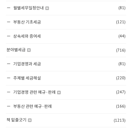
(81)
월별세무일정안내
(121)
부동산 기초세금
(44)
상속세와 증여세
(716)
분야별세금
(81)
기업경영과 세금
(220)
주제별 세금해설
(247)
기업경영 관련 예규·판례
(166)
부동산 관련 예규·판례
(1213)
책 밑줄긋기