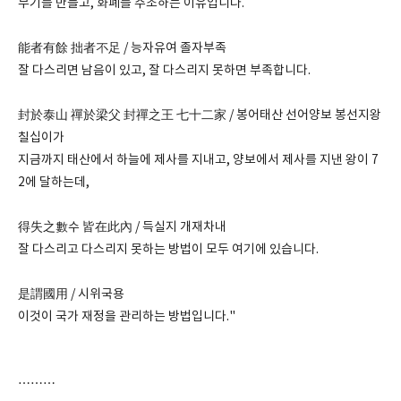
무기를 만들고, 화폐를 주조하는 이유입니다.
能者有餘 拙者不足 / 능자유여 졸자부족
잘 다스리면 남음이 있고, 잘 다스리지 못하면 부족합니다.
封於泰山 禪於梁父 封禪之王 七十二家 / 봉어태산 선어양보 봉선지왕
칠십이가
지금까지 태산에서 하늘에 제사를 지내고, 양보에서 제사를 지낸 왕이 7
2에 달하는데,
得失之數수 皆在此內 / 득실지 개재차내
잘 다스리고 다스리지 못하는 방법이 모두 여기에 있습니다.
是謂國用 / 시위국용
이것이 국가 재정을 관리하는 방법입니다."
………