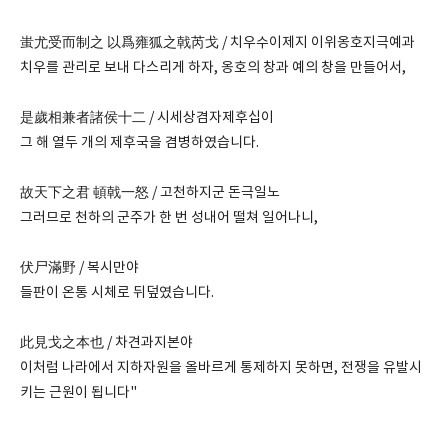
蚩尤受而制之 以爲雍狐之戟芮戈 / 치우수이제지 이위옹호지극예과
치우를 관리로 보내 다스리게 하자, 옹호의 창과 예의 창을 만들어서,
是歲相兼者諸侯十二 / 시세상겸자제후십이
그 해 열두 개의 제후국을 겸병하였습니다.
故天下之君 頓戟一怒 / 고천하지군 돈극일노
그러므로 천하의 군주가 한 번 성내어 떨쳐 일어나니,
伏尸滿野 / 복시만야
들판이 온통 시체로 뒤덮였습니다.
此見戈之本也 / 차견과지본야
이처럼 나라에서 지하자원을 올바르게 통제하지 못하면, 전쟁을 유발시
키는 근원이 됩니다"