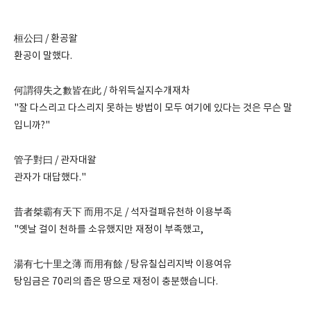
桓公曰 / 환공왈
환공이 말했다.
何謂得失之數皆在此 / 하위득실지수개재차
"잘 다스리고 다스리지 못하는 방법이 모두 여기에 있다는 것은 무슨 말
입니까?"
管子對曰 / 관자대왈
관자가 대답했다."
昔者桀霸有天下 而用不足 / 석자걸패유천하 이용부족
"옛날 걸이 천하를 소유했지만 재정이 부족했고,
湯有七十里之薄 而用有餘 / 탕유칠십리지박 이용여유
탕임금은 70리의 좁은 땅으로 재정이 충분했습니다.