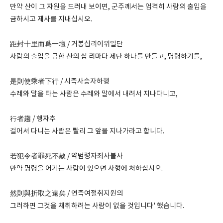
만약 산이 그 자원을 드러내 보이면, 군주께서는 엄격히 사람의 출입을
금하시고 제사를 지내십시오.
距封十里而爲一壇 / 거봉십리이위일단
사람의 출입을 금한 산의 십 리마다 제단 하나를 만들고, 명령하기를,
是則使乘者下行 / 시즉사승자하행
수레와 말을 타는 사람은 수레와 말에서 내려서 지나다니고,
行者趨 / 행자추
걸어서 다니는 사람은 빨리 그 앞을 지나가라고 합니다.
若犯令者罪死不赦 / 약범령자죄사불사
만약 명령을 어기는 사람이 있으면 사형에 처하십시오.
然則與折取之遠矣 / 연즉여절취지원의
그러하면 그것을 채취하려는 사람이 없을 것입니다' 했습니다.