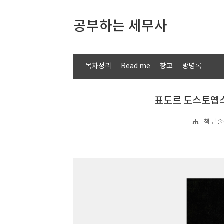
공부하는 세무사
목차정리
Read me
창고
방명록
표도르 도스토옙스
책 밑줄긋