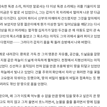
엄숙한 독경 소리, 하지만 알료샤는 더 이상 독경 소리에는 귀를 기울이지 않
지금은 두 발로 서 있었으니, 그는 갑자기 꼭 자리에서 떨어져 나온 양 다급
으로 다가갔다. 심지어 파이시 신부의 어깨마저 건드렸지만 그것을 알아채지
 바라 보았지만 당장 젊은이에게 뭔가 이상한 일이 일어났음을 깨닫고는 다시
성상을 쥐고 머리에는 팔각형 십자가가 달린 두건을 쓴 채 미동도 없이 관 속
 고인의 목소리를 들었고 그 목소리는 아직도 그의 귀에서 울려 퍼지고 있었
 기다렸지만…… 그러다가 갑자기 몸을 획 돌려 승방에서 나와 버렸다.
로 내려갔다. 환희로 가득 찬 그의 영혼은 자유를, 공간을, 드넓음을 갈망
근 지붕 같은 하늘이 드넓게 아득하게 펼쳐졌다. 천정에서 지평선까지는 아직
있었다. 신선하고 움직임이 전혀 없을 만큼 조용해 밤이 땅을 뒤덮고 있었던
 하늘에서 빛나고 있었다. 건물 주위의 화단에서 자라 난 화려한 가을 꽃들
 고요함과 뒤섞이는 듯했으며, 땅의 비밀이 별들의 비밀과 접촉하는 듯 했
다리라도 꺾인 양 땅으로 몸을 던졌다.
으며, 왜 그가 이토록 억누를 수 없을 만큼 땅에 입을 맞추고 싶은지 온 땅
고도 하지 않고 그저 울면서 흐느끼면서, 눈물을 줄줄 흘리면서 땅에 입을