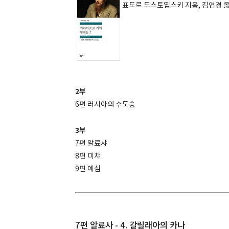
표도르 도스토옙스키 지음, 김연경 
2부
6편 러시아의 수도승
3부
7편 알료샤
8편 미챠
9편 예심
7편 알료사 - 4. 갈릴래아의 카나