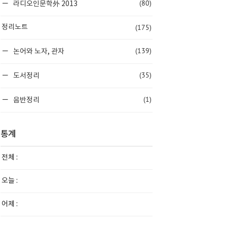
(80)
라디오인문학外 2013
(175)
정리노트
(139)
논어와 노자, 관자
(35)
도서정리
(1)
음반정리
통계
전체 :
오늘 :
어제 :