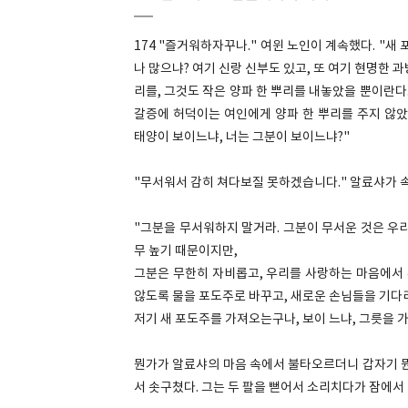
174 "즐거워하자꾸나." 여윈 노인이 계속했다. "새
나 많으냐? 여기 신랑 신부도 있고, 또 여기 현명한 과
리를, 그것도 작은 양파 한 뿌리를 내놓았을 뿐이란다.
갈증에 허덕이는 여인에게 양파 한 뿌리를 주지 않았느
태양이 보이느냐, 너는 그분이 보이느냐?"
"무서워서 감히 쳐다보질 못하겠습니다." 알료샤가 
"그분을 무서워하지 말거라. 그분이 무서운 것은 우
무 높기 때문이지만,
그분은 무한히 자비롭고, 우리를 사랑하는 마음에서
않도록 물을 포도주로 바꾸고, 새로운 손님들을 기다
저기 새 포도주를 가져오는구나, 보이 느냐, 그릇을 가
뭔가가 알료샤의 마음 속에서 불타오르더니 갑자기 뭔
서 솟구쳤다. 그는 두 팔을 뻗어서 소리치다가 잠에서