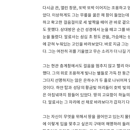
다시금 관, 열린 창문, 또박 또박 이어지는 조용하고 
았다. 이상하게도 그는 무릎을 꿇은 채 잠이 들었는데 
하고 확고한 걸음걸이로 세 발짝을 떼어 관 바로 곁
도 못했다. 상대방은 순간 성경에서 눈을 떼고 그를
눈을 돌렸다. 알료사는 삼십 초 정도 관을, 가슴에는 
에 갇혀 누워있는 고인을 바라보았다. 바로 지금 그는
다. 그는 여전히 귀를 기울였고 무슨 소리가 더 나길
그는 현관 층계참에서도 걸음을 멈추지 않고 빨리 아래
했다. 그의 위로 조용하게 빛나는 별들로 가득 찬 둥
그다지 선명하지는 않은 은하수가 두 줄로 나뉘어져 
것이다. 하얀 탑과 성당의 황금빛 머리들이 호박 빛의
은 아침녘까지 잠들어 있었다. 땅의 고요함이 하늘의
다. 알료샤는 그 자리에 선 채로 바라보다가 갑자기 
그는 자신이 무엇을 위해서 땅을 끌어안고 있는지 몰랐
에 이렇게 입을 맞추고 싶은지 구태여 해명하려 들려