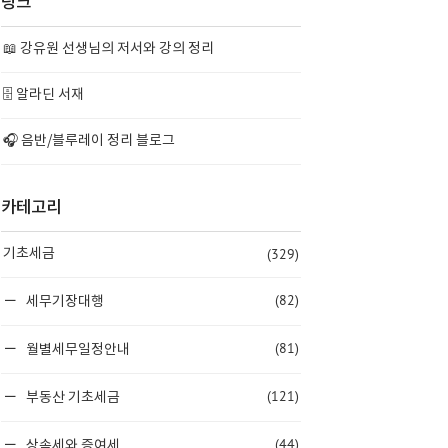
링크
📖 강유원 선생님의 저서와 강의 정리
🗄️ 알라딘 서재
🎧 음반/블루레이 정리 블로그
카테고리
(329)
기초세금
(82)
세무기장대행
(81)
월별세무일정안내
(121)
부동산 기초세금
(44)
상속세와 증여세