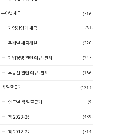
(716)
분야별세금
(81)
기업경영과 세금
(220)
주제별 세금해설
(247)
기업경영 관련 예규·판례
(166)
부동산 관련 예규·판례
(1213)
책 밑줄긋기
(9)
연도별 책 밑줄긋기
(489)
책 2023-26
(714)
책 2012-22