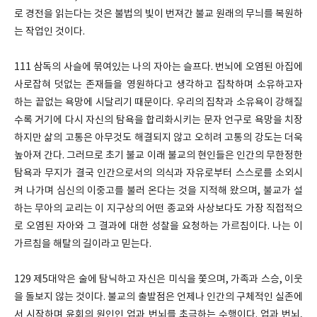
로 경전을 읽는다는 것은 불법의 빛이 번져간 불교 원래의 무늬를 복원하
는 작업인 것이다.
111 삼독의 사슬에 묶여있는 나의 자아는 슬프다. 번뇌에 오염된 아집에
사로잡혀 덧없는 존재들을 영원하다고 생각하고 집착하며 소유하고자
하는 끝없는 욕망에 시달리기 때문이다. 우리의 집착과 소유욕이 강해질
수록 거기에 다시 자신의 탐욕을 합리화시키는 문자 언구로 욕망을 치장
하지만 삶의 고통은 아무것도 해결되지 않고 오히려 고통의 강도는 더욱
높아져 간다. 그러므로 초기 불교 이래 불교의 현인들은 인간의 무한정한
탐욕과 무지가 결국 인간으로서의 의식과 자유로부터 스스로를 소외시
켜 나가며 심신의 이중고를 불러 온다는 것을 지적해 왔으며, 불교가 설
하는 무아의 교리는 이 지구상의 어떤 종교와 사상보다도 가장 직접적으
로 오염된 자아와 그 결과에 대한 성찰을 요청하는 가르침이다. 나는 이
가르침을 해탈의 길이라고 믿는다.
129 제5대악은 술에 탐닉하고 자신은 미식을 쫓으며, 가족과 스승, 이웃
을 돌보지 않는 것이다. 불교의 출발점은 언제나 인간의 구체적인 실존에
서 시작하며 윤회의 원인인 업과 번뇌를 초극하는 수행이다. 업과 번뇌,