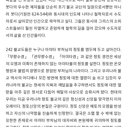
목숨을 건 고행도 있었다. 나는 개인적으로 여러 불교 문헌에 등장하는
붓다의 우수한 제자들을 단순히 초기 불교 교단의 일원으로서뿐만 아니
라 붓다(기원전 624-544)와 동시대의 인도에 나타나 철학자로서 수도
자로서 살아갔던 인간으로 파악하고 싶다. 그들은 동시대 그리스의 소피
스트들보다 훨씬 치열하고 준엄하게 철학의 길을 걸어 갔으며 수도자로
서의 삶을 산 인간들이다.
242 불교도들은 누구나 아미타 부처님의 정토를 염두에 두고 살아간다.
「무량수경」 「관무량수경」 「아미타경」과 같은 정토 경전은 세상
의 오염과 미혹이 존재하지 않는 아미타불의 정토를 설한다. 정토란 온갖
행원과 불법의 광명으로 장엄된 부처님의 나라이다. 그리고 우리나라 불
교 역사의 어디에나 모든 방면에 정토에 대한 열망이 숨 쉬고 있듯이 우
리나라의 불교는 현세의 지복과 깨달음을 추구하면서도 정토에 대한 열
망을 아주 깊은 정서로 다듬어 해탈의 사상으로 승화시켜 왔다. 현대의
우리는 지금 우리나라 정토 불교의 깊은 정신성과 신앙을 망각한지 이미
오래이다. 정토신앙의 본질은 구원이다. 정토 신앙은 예토의 오염을 반성
하고 자신의 나약함을 진솔하게 인정한다. 결국은 소멸 할 수 밖에 없는
유한한 존재로서 아미타 부처님의 대자비와 본원제에 귀의하여 정토를