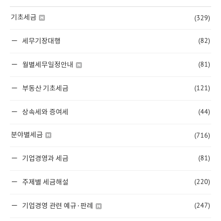
(329)
기초세금
(82)
세무기장대행
(81)
월별세무일정안내
(121)
부동산 기초세금
(44)
상속세와 증여세
(716)
분야별세금
(81)
기업경영과 세금
(220)
주제별 세금해설
(247)
기업경영 관련 예규·판례