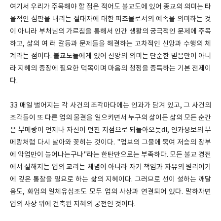
여기서 우리가 주목해야 할 점은 적어도 불교도에 있어 종교의 의미는 타
율적인 심판을 내리는 절대자에 대한 피조물로서의 예속을 의미하는 것
이 아니라 부처님의 가르침을 통해서 인간 생활의 궁극적인 문제에 주목
하고, 삶의 여 러 갈등과 문제들을 해결하는 고차적인 신앙과 수행의 체
계라는 점이다. 불교도들에게 있어 신앙의 의미는 단순한 믿음만이 아니
라 지혜의 증장에 필요한 덕목이며 마음의 청정을 증득하는 기본 전제이
다.
33 매일 벌어지는 각 사건의 조각마다에는 인과가 담겨 있고, 그 사건의
조각들이 또 다른 업의 물결을 일으키면서 누구의 삶이든 삶의 모든 순간
은 부메랑이 언제나 자신이 던진 지점으로 되돌아오듯dl, 인과응보의 부
메랑처럼 다시 날아와 꽂히는 것이다. "업보의 그물에 묶여 저승의 장부
에 악업만이 늘어나는구나"라는 한탄만으로는 부족하다. 모든 불교 경전
에서 설해지는 업의 교리는 체념이 아니라 자기 책임과 자유의 원리이기
에 깊은 통찰을 필요로 하는 삶의 지혜이다. 그러므로 선이 설하는 깨달
음도, 화엄의 일체유심조도 모두 업의 사상과 연결되어 있다. 말하자면
업의 사상 위에 건축된 지혜의 궁전인 것이다.