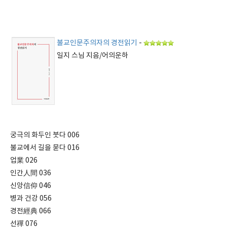
불교인문주의자의 경전읽기
-
일지 스님 지음/어의운하
궁극의 화두인 붓다 006
불교에서 길을 묻다 016
업業 026
인간人間 036
신앙信仰 046
병과 건강 056
경전經典 066
선禪 076