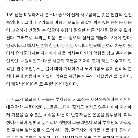
159 남을 미워하거나 분노나 증오에 쉽게 사로잡히는 것은 인간의 질긴
숙업이다. 그러나 우리들의 마음에 분노의 화살이 박혀있는 동안은 마음
이 고요하게 안정될 수 없으며 수행에 필요한 바른 지견을 갖출 수 없게
된다. 그러므로 우리는 미움·분노·증오의 실체를 꿰뚫어 보아야 한다.
인욕이라고 해서 단순히 참는다는 것은 아니다. 인욕에는 여러 차원이 있
어서 유식론에서는 자신에게 해를 끼치는 타인의 악행을 참고 용서하는
인욕인 '내원해인'과 다른 사람의 고통을 기꺼이 함께 하는 대수고의 인
욕인 '안수고인', 모든 일에 대해 기뻐하거나 노여워함도 없이 진리의 본
성이 본래 평등하여 차별이 없음을 깨닫는 인욕인 '제찰법인'을 설한다.
이 제찰법인이야말로 무생법인인 것이다.
217 초기 불교의 비구들은 부처님의 가르침은 자신작증하려는 신념이
매우 강한 분들이었다. 그들은 그다지 짊지도 늙지도 않은 나이에 자신에
게 기쁨을 줄 수 있는 세속을 나온 이 반항자들은 온몸을 흙투성이, 피투
성이가 되어 헐벗고 굶주리며 햇볕에 그을리면서 오직 부처님의 가르침
을 구하는 일념으로 인도의 산과 강, 황무지와 거리를 떠돌았다. 당연히