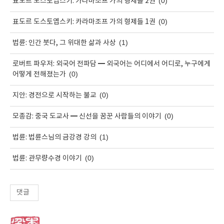
(0)
표도르 도스토옙스키: 카라마조프 가의 형제들 2권
(0)
표도르 도스토옙스키: 카라마조프 가의 형제들 1권
(1)
법륜: 인간 붓다, 그 위대한 삶과 사상
로버트 파우저: 외국어 전파담 ━ 외국어는 어디에서 어디로, 누구에게
(0)
어떻게 전해졌는가
(0)
지안: 경전으로 시작하는 불교
(0)
모종감: 중국 도교사 ━ 신선을 꿈꾼 사람들의 이야기
(1)
법륜: 법륜스님의 금강경 강의
(0)
법륜: 관무량수경 이야기
댓글