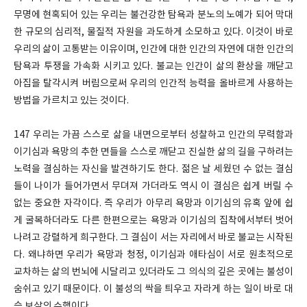
무명에 현혹되어 있는 우리는 불건강한 탐욕과 분노의 노예가 되어 막대
한 규모의 심리적, 물질적 자원을 과도하게 소모하고 있다. 이것이 바로
우리의 삶이 고통받는 이유이며, 인간에 대한 인간의 자연에 대한 인간의
탐욕과 투쟁을 가속화 시키고 있다. 불교는 인간이 삶의 환상을 깨닫고
아집을 탈각시켜 버림으로써 우리의 인간적 능력을 올바르게 사용하는
방법을 가르치고 있는 것이다.
147 우리는 가끔 스스로 삶을 내면으로부터 성찰하고 인간의 무력함과
이기심과 욕망의 추한 면들을 스스로 깨닫고 진실한 삶의 길을 구하려는
노력을 결심하는 자신을 발견하기도 한다. 젊은 날 세웠던 수 없는 결심
들이 나이가 들어가면서 무뎌져 가더라도 역시 이 결심은 쉽게 버릴 수
없는 중요한 자각이다. 즉 우리가 아무리 욕망과 이기심의 유혹 앞에 쉽
게 굴복하더라도 다른 한편으로는 욕망과 이기심의 집착에서부터 벗어
나려고 강렬하게 희구한다. 그 결심이 서는 자리에서 바로 불교는 시작된
다. 왜냐하면 우리가 욕망과 청정, 이기심과 애타심이 서로 원초적으로
교차하는 삶의 번뇌에 시달리고 있더라도 그 의식의 깊은 곳에는 불성이
숨쉬고 있기 때문이다. 이 불성의 싹을 틔우고 자라게 하는 일이 바로 대
승 보살의 수행이다.