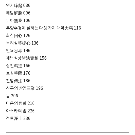
연기緣起 086
해탈解脫 096
무아無我 106
무량수경이 설하는 다섯 가지 대악大惡 116
회심回心 126
보리심菩提心 136
인욕忍辱 146
제법실상諸法實相 156
정진精進 166
보살菩薩 176
전법傳法 186
신구의 삼업三業 196
몸 206
마음의 평화 216
아소카의 법 226
정토淨土 236