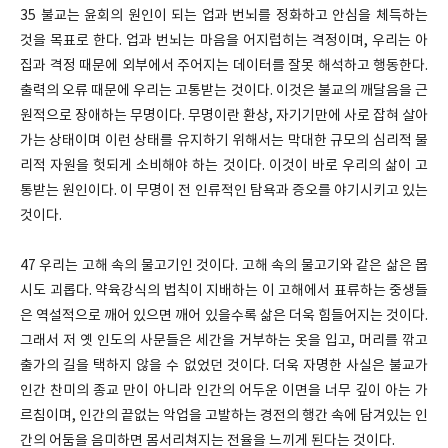
35 불교는 윤회의 원인이 되는 업과 번뇌를 정화하고 안심을 체득하는
것을 목표로 한다. 업과 번뇌는 마음을 어지럽히는 격정이며, 우리는 아
집과 격정 때문에 외부에서 주어지는 데이터를 잘못 해석하고 행동한다.
출력의 오류 때문에 우리는 고통받는 것이다. 이것은 불교의 깨달음을 근
원적으로 장애하는 무명이다. 무명이란 환상, 자기기만에 사로 잡혀 살아
가는 상태이며 이런 상태를 유지하기 위해서는 막대한 규모의 심리적 물
리적 자원을 헛되게 소비해야 하는 것이다. 이것이 바로 우리의 삶이 고
통받는 원인이다. 이 무명이 전 인류적인 탐욕과 증오를 야기시키고 있는
것이다.
47 우리는 고해 속의 물고기인 것이다. 고해 속의 물고기와 같은 삶은 몹
시도 괴롭다. 약육강식의 법칙이 지배하는 이 고해에서 표류하는 중생들
은 역설적으로 깨어 있으면 깨어 있을수록 삶은 더욱 힘들어지는 것이다.
그래서 저 옛 인도의 사문들은 세간을 거부하는 옷을 입고, 머리를 깎고
출가의 길을 택하지 않을 수 없었던 것이다. 더욱 자명한 사실은 불교가
인간 찬미의 종교 만이 아니라 인간의 어두운 이면을 너무 깊이 아는 가
르침이며, 인간의 끝없는 악업을 고발하는 경전의 행간 속에 담겨있는 인
간의 어둠을 음미하면 몸서리쳐지는 전율을 느끼게 된다는 것이다.