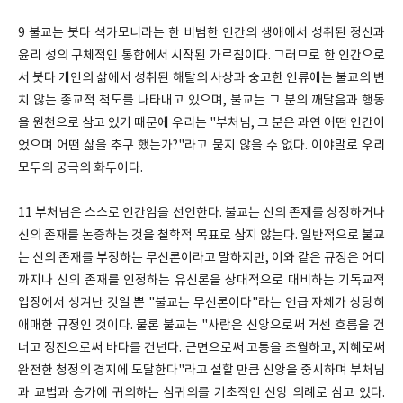
9 불교는 붓다 석가모니라는 한 비범한 인간의 생애에서 성취된 정신과
윤리 성의 구체적인 통합에서 시작된 가르침이다. 그러므로 한 인간으로
서 붓다 개인의 삶에서 성취된 해탈의 사상과 숭고한 인류애는 불교의 변
치 않는 종교적 척도를 나타내고 있으며, 불교는 그 분의 깨달음과 행동
을 원천으로 삼고 있기 때문에 우리는 "부처님, 그 분은 과연 어떤 인간이
었으며 어떤 삶을 추구 했는가?"라고 묻지 않을 수 없다. 이야말로 우리
모두의 궁극의 화두이다.
11 부처님은 스스로 인간임을 선언한다. 불교는 신의 존재를 상정하거나
신의 존재를 논증하는 것을 철학적 목표로 삼지 않는다. 일반적으로 불교
는 신의 존재를 부정하는 무신론이라고 말하지만, 이와 같은 규정은 어디
까지나 신의 존재를 인정하는 유신론을 상대적으로 대비하는 기독교적
입장에서 생겨난 것일 뿐 "불교는 무신론이다"라는 언급 자체가 상당히
애매한 규정인 것이다. 물론 불교는 "사람은 신앙으로써 거센 흐름을 건
너고 정진으로써 바다를 건넌다. 근면으로써 고통을 초월하고, 지혜로써
완전한 청정의 경지에 도달한다"라고 설할 만큼 신앙을 중시하며 부처님
과 교법과 승가에 귀의하는 삼귀의를 기초적인 신앙 의례로 삼고 있다.