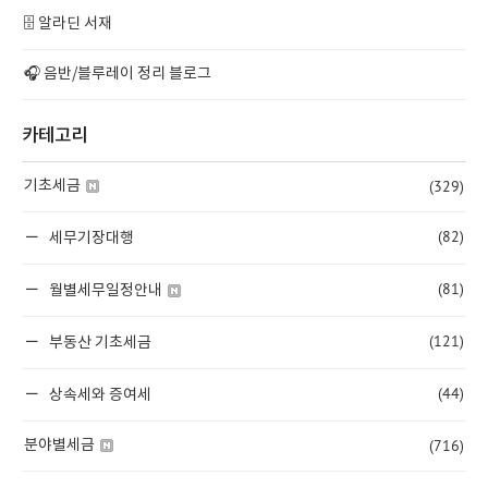
🗄️ 알라딘 서재
🎧 음반/블루레이 정리 블로그
카테고리
(329)
기초세금
(82)
세무기장대행
(81)
월별세무일정안내
(121)
부동산 기초세금
(44)
상속세와 증여세
(716)
분야별세금