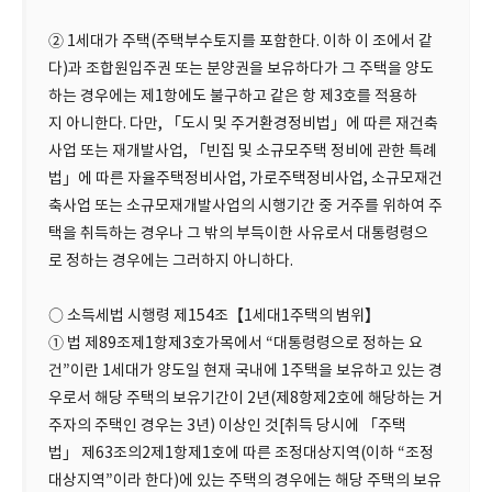
② 1세대가 주택(주택부수토지를 포함한다. 이하 이 조에서 같
다)과 조합원입주권 또는 분양권을 보유하다가 그 주택을 양도
하는 경우에는 제1항에도 불구하고 같은 항 제3호를 적용하
지 아니한다. 다만, 「도시 및 주거환경정비법」에 따른 재건축
사업 또는 재개발사업, 「빈집 및 소규모주택 정비에 관한 특례
법」에 따른 자율주택정비사업, 가로주택정비사업, 소규모재건
축사업 또는 소규모재개발사업의 시행기간 중 거주를 위하여 주
택을 취득하는 경우나 그 밖의 부득이한 사유로서 대통령령으
로 정하는 경우에는 그러하지 아니하다.
○ 소득세법 시행령 제154조【1세대1주택의 범위】
① 법 제89조제1항제3호가목에서 “대통령령으로 정하는 요
건”이란 1세대가 양도일 현재 국내에 1주택을 보유하고 있는 경
우로서 해당 주택의 보유기간이 2년(제8항제2호에 해당하는 거
주자의 주택인 경우는 3년) 이상인 것[취득 당시에 「주택
법」 제63조의2제1항제1호에 따른 조정대상지역(이하 “조정
대상지역”이라 한다)에 있는 주택의 경우에는 해당 주택의 보유