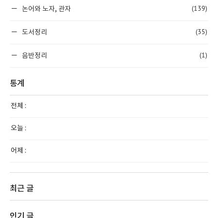
(139)
논어와 노자, 관자
(35)
도서정리
(1)
음반정리
통계
전체 :
오늘 :
어제 :
최근 글
인기 글