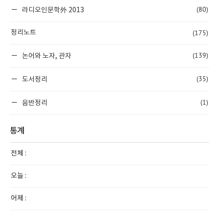
(80)
라디오인문학外 2013
(175)
정리노트
(139)
논어와 노자, 관자
(35)
도서정리
(1)
음반정리
통계
전체 :
오늘 :
어제 :