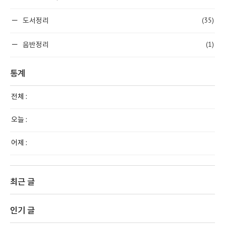
(35)
도서정리
(1)
음반정리
통계
전체 :
오늘 :
어제 :
최근 글
인기 글