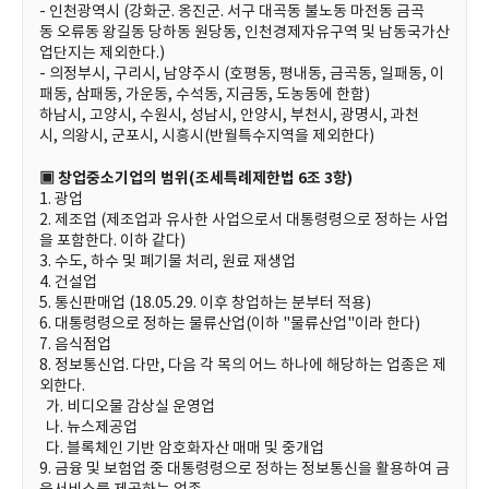
- 인천광역시 (강화군. 옹진군. 서구 대곡동 불노동 마전동 금곡
동 오류동 왕길동 당하동 원당동, 인천경제자유구역 및 남동국가산
업단지는 제외한다.)
- 의정부시, 구리시, 남양주시 (호평동, 평내동, 금곡동, 일패동, 이
패동, 삼패동, 가운동, 수석동, 지금동, 도농동에 한함)
하남시, 고양시, 수원시, 성남시, 안양시, 부천시, 광명시, 과천
시, 의왕시, 군포시, 시흥시(반월특수지역을 제외한다)
▣ 창업중소기업의 범위(조세특례제한법 6조 3항)
1. 광업
2. 제조업 (제조업과 유사한 사업으로서 대통령령으로 정하는 사업
을 포함한다. 이하 같다)
3. 수도, 하수 및 폐기물 처리, 원료 재생업
4. 건설업
5. 통신판매업 (18.05.29. 이후 창업하는 분부터 적용)
6. 대통령령으로 정하는 물류산업(이하 "물류산업"이라 한다)
7. 음식점업
8. 정보통신업. 다만, 다음 각 목의 어느 하나에 해당하는 업종은 제
외한다.
가. 비디오물 감상실 운영업
나. 뉴스제공업
다. 블록체인 기반 암호화자산 매매 및 중개업
9. 금융 및 보험업 중 대통령령으로 정하는 정보통신을 활용하여 금