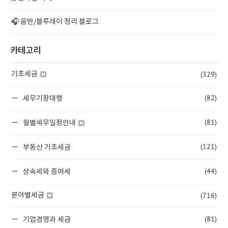
🎧 음반/블루레이 정리 블로그
카테고리
(329)
기초세금
(82)
세무기장대행
(81)
월별세무일정안내
(121)
부동산 기초세금
(44)
상속세와 증여세
(716)
분야별세금
(81)
기업경영과 세금