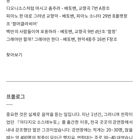
공’
디오니소스처럼 마시고 춤추라 - 베토벤, 교향곡 7번 A장조
피아노 한 대로 그려낸 교향악 - 베토벤, 피아노 소나타 29번 B플랫장
조 ‘함머클라비어’
백만의 사람들이여 포옹하라 - 베토벤, 교향곡 9번 d단조 ‘합창’
그래야만 할까? 그래야만 한다 - 베토벤, 현악4중주 16번 F장조
찾아보기
프롤로그
중요한 것은 실제로 음악을 듣는 일입니다. 지난 1년간, 그러니까 전작이
었던 『아다지오 소스테누토』를 출간한 이후, 전국 곳곳의 강연장에서
내내 강조했던 말은 그것이었습니다. 강연장에는 적게는 20~30명, 많을
때는 약 400명의 청중이 모이곤 했지요. 연령대는 주로 30~40 대였습니