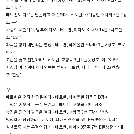
20대를 보내며 쓴 청춘의 애가哀歌 - 베토벤, 피아노 소나타 8번 c단
조 ‘비창’
베토벤도 때로는 달콤하고 따뜻하다 - 베토벤, 바이올린 소나타 5번 F장
조 ‘봄’
사랑의 시간이여, 멈추어 다오 - 베토벤, 피아노 소나타 14번 c샤프단
조 ‘월광’
파국을 향해 내달리는 열정 - 베토벤, 바이올린 소나타 9번 A장조 ‘크로
이처’
고난을 뚫고 전진하라! - 베토벤, 교향곡 3번 E플랫장조 ‘에로이카’
화강암 바닥 위에서 타오르는 불길 - 베토벤, 피아노 소나타 23번 f단
조 ‘열정’
Ⅳ
베토벤은 오직 한 명뿐이다 - 베토벤, 바이올린 협주곡 D장조
운명은 이렇게 문을 두드린다 - 베토벤, 교향곡 5번 c단조
숲길을 걸으며 평온을 얻다 - 베토벤, 교향곡 6번 F장조 ‘전원’
당당하게 전진하라 - 베토벤, 피아노 협주곡 5번 E플랫장조 ‘황제’
평생토록 나눈 우정의 답례 - 베토벤, 피아노3중주 7번 B플랫장조 ‘대