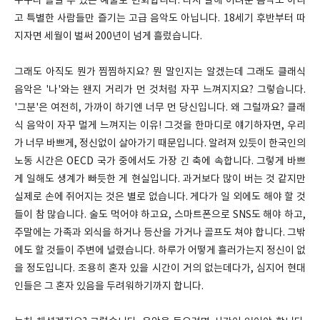
누구나 즐길 수 있는 예술로 변화합니다. 다시 말해 어려운 음악도 아니
고 특별한 사람들만 즐기는 고급 음악도 아닙니다. 18세기 후반부터 따
지자면 세월이 벌써 200년이 넘게 흘렀습니다.
그래도 아직도 뭔가 찜찜하지요? 뭔 말인지는 알겠는데 그래도 클래식
음악은 '나'와는 왠지 거리가 먼 것처럼 자꾸 느껴지지요? 그렇습니다.
'그분'은 여전히, 가까이 하기엔 너무 먼 당신입니다. 왜 그럴까요? 클래
식 음악이 자꾸 멀게 느껴지는 이유! 그것을 한마디로 얘기하자면, 우리
가 너무 바쁘게, 정신없이 살아가기 때문입니다. 알려져 있듯이 한국인의
노동 시간은 OECD 국가 중에서도 가장 긴 축에 속합니다. 그렇게 바쁘
게 일해도 생계가 빠듯한 게 현실입니다. 과거보다 많이 버는 것 같지만
실제로 손에 쥐어지는 것은 별로 없습니다. 게다가 일 외에도 해야 할 것
들이 참 많습니다. 술도 먹어야 하고요, 스마트폰으로 SNS도 해야 하고,
주말에는 가족과 외식을 하거나 등산을 가거나 골프도 쳐야 합니다. 그밖
에도 할 것들이 주변에 널렸습니다. 하루가 어떻게 흘러가는지 정신이 없
을 정도입니다. 조용히 혼자 있을 시간이 거의 없는데다가, 심지어 현대
인들은 그 혼자 있음을 두려워하기까지 합니다.