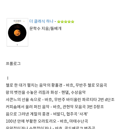
더 클래식 하나
-
문학수 지음/돌베개
프롤로그
Ⅰ
첼로 한 대가 펼치는 음악의 황홀경 - 바흐, 무반주 첼로 모음곡
왕의 뱃전을 수놓은 리듬과 화성 - 헨델, 수상음악
샤콘느의 선율 속으로 - 바흐, 무반주 바이올린 파르티타 2번 d단조
커피숍에서 울려 퍼진 음악 - 바흐, 관현악 모음곡 3번 D장조
음으로 그려낸 계절의 풍경 - 비발디, 협주곡 ‘사계’
100년 만에 부활한 오라토리오 - 바흐, 마태수난곡
음악적이거나 수학적이거나 - 바흐, 골드베르크 변주곡