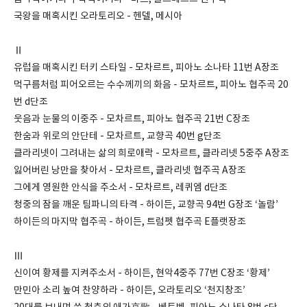
국왕을 매혹시킨 오라토리오 - 헨델, 메시아
Ⅱ
유럽을 매혹시킨 터키 스타일 - 모차르트, 피아노 소나타 11번 A장조
먹구름처럼 피어오르는 수수께끼의 화음 - 모차르트, 피아노 협주곡 20
번 d단조
웃음과 눈물의 이중주 - 모차르트, 피아노 협주곡 21번 C장조
한숨과 위로의 안단테 - 모차르트, 교향곡 40번 g단조
클라리넷이 그려내는 삶의 희로애락 - 모차르트, 클라리넷 5중주 A장조
잃어버린 낭만을 찾아서 - 모차르트, 클라리넷 협주곡 A장조
그에게 영원한 안식을 주소서 - 모차르트, 레퀴엠 d단조
청중의 잠을 깨운 팀파니의 타격 - 하이든, 교향곡 94번 G장조 ‘놀람’
하이든의 마지막 협주곡 - 하이든, 트럼펫 협주곡 E플랫장조
Ⅲ
신이여 황제를 지켜주소서 - 하이든, 현악4중주 77번 C장조 ‘황제’
만민아 소리 높여 찬양하라 - 하이든, 오라토리오 ‘천지창조’