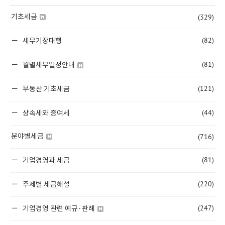
(329)
기초세금
(82)
세무기장대행
(81)
월별세무일정안내
(121)
부동산 기초세금
(44)
상속세와 증여세
(716)
분야별세금
(81)
기업경영과 세금
(220)
주제별 세금해설
(247)
기업경영 관련 예규·판례