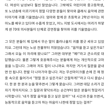
다. 여성이 남성보다 훨씬 많았습니다. 그밖에도 어린이와 중고등학생,
또 노년층에 이르기까지 정말 다양한 분들이 찾아와 클래식 음악에 관한
이야기에 귀를 기울였습니다. 엄마와 함께 온 초등학교 2학년 아이는 피
아노를 배우고 있다며 수줍게 웃었고, 어느 지방 도시에서는 머리가 하얗
게 센 70대 의사분들이 단체로 강연장을 찾아와 귀를 기울였습니다.
그 모든 분들이 제 입에서 무슨 말이 흘러나올지 귀를 쫑긋 세우고 있었
지요. 그런데 저는 노상 찬물부터 끼얹었습니다. "음악을 듣고 싶은가요?
그래서 오늘 이 자리에 왔나요?" 그러면 대부분 "예!"라고 큰소리로 대
답했습니다. 물론 그렇게 호응해주시는 분들에게 저는 개인적으로 고마
움을 느낍니다. 그래야 저도 힘이 나니까요. 하지만 거기서 질문을 끝내
면 안 됩니다. 한발 더 나아가야 합니다. 저는 무선마이크를 손에 든 채 청
중 속으로 들어가서 "정말 듣고 싶은가요? 간절하게?"라고 다시 묻습니
다. 한 분 한 분과 눈을 맞추면서 그렇게 묻습니다. 그러면 대답 소리가 갑
자기 작아지지요. 그 질문과 맞닥뜨리는 순간부터 많은 분들이 헛갈리기
시작합니다. '내가 정말 음악을 듣고 싶은 걸까?' '내 시간과 돈을 쓰면서,
능동적으로 음악을 듣고자 하는 마음이 나한테 정말 있는 걸까?'