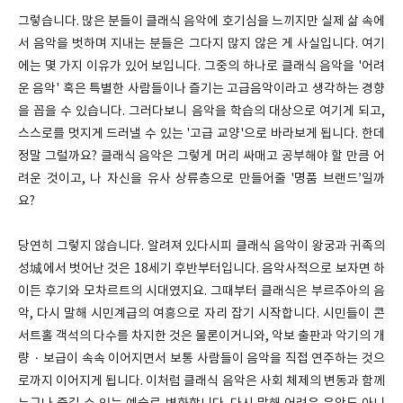
그렇습니다. 많은 분들이 클래식 음악에 호기심을 느끼지만 실제 삶 속에
서 음악을 벗하며 지내는 분들은 그다지 많지 않은 게 사실입니다. 여기
에는 몇 가지 이유가 있어 보입니다. 그중의 하나로 클래식 음악을 '어려
운 음악' 혹은 특별한 사람들이나 즐기는 고급음악이라고 생각하는 경향
을 꼽을 수 있습니다. 그러다보니 음악을 학습의 대상으로 여기게 되고,
스스로를 멋지게 드러낼 수 있는 '고급 교양'으로 바라보게 됩니다. 한데
정말 그럴까요? 클래식 음악은 그렇게 머리 싸매고 공부해야 할 만큼 어
려운 것이고, 나 자신을 유사 상류층으로 만들어줄 '명품 브랜드’일까
요?
당연히 그렇지 않습니다. 알려져 있다시피 클래식 음악이 왕궁과 귀족의
성城에서 벗어난 것은 18세기 후반부터입니다. 음악사적으로 보자면 하
이든 후기와 모차르트의 시대였지요. 그때부터 클래식은 부르주아의 음
악, 다시 말해 시민계급의 여흥으로 자리 잡기 시작합니다. 시민들이 콘
서트홀 객석의 다수를 차지한 것은 물론이거니와, 악보 출판과 악기의 개
량 · 보급이 속속 이어지면서 보통 사람들이 음악을 직접 연주하는 것으
로까지 이어지게 됩니다. 이처럼 클래식 음악은 사회 체제의 변동과 함께