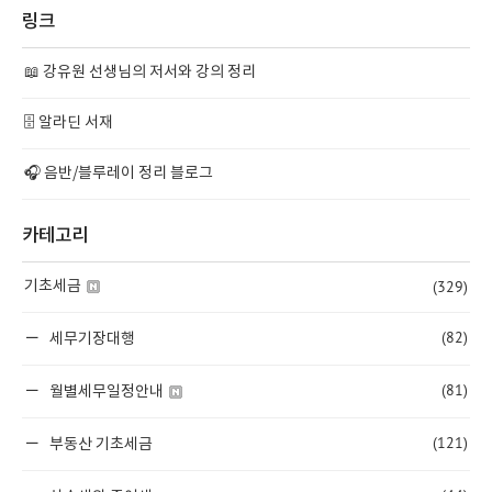
링크
📖 강유원 선생님의 저서와 강의 정리
🗄️ 알라딘 서재
🎧 음반/블루레이 정리 블로그
카테고리
(329)
기초세금
(82)
세무기장대행
(81)
월별세무일정안내
(121)
부동산 기초세금