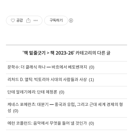
공감
구독하기
'
책 밑줄긋기
>
책 2023-26
' 카테고리의 다른 글
(0)
문학수: 더 클래식 하나 ━ 바흐에서 베토벤까지
(1)
리처드 D. 앨틱: 빅토리아 시대의 사람들과 사상
(0)
단테 알레기에리: 단테 제정론
케네스 포메란츠: 대분기 ━ 중국과 유럽, 그리고 근대 세계 경제의 형
(0)
성
(0)
에런 코플런드: 음악에서 무엇을 들어 낼 것인가