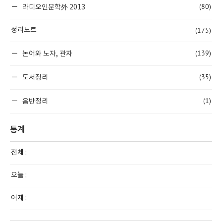
(80)
라디오인문학外 2013
(175)
정리노트
(139)
논어와 노자, 관자
(35)
도서정리
(1)
음반정리
통계
전체 :
오늘 :
어제 :