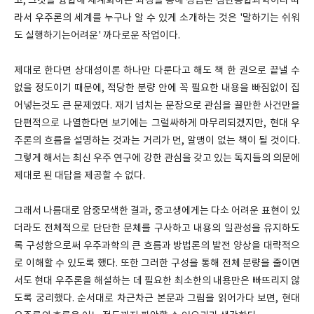
고, 그것을 융합해 체계화하는 과정을 통해 성립된 첨단종합과학이다 따
라서 우주론의 세계를 누구나 알 수 있게 소개하는 것은 '말하기는 쉬워
도 실행하기는어려운' 까다로운 작업이다.
제대로 한다면 상대성이론 하나만 다룬다고 해도 책 한 권으로 끝낼 수
없을 정도이기 때문에, 적당한 분량 안에 꼭 필요한 내용을 빠짐없이 집
어넣는것도 큰 문제였다. 재기 넘치는 문장으로 관심을 끌만한 사건만을
단편적으로 나열한다면 보기에는 그럴싸하게 마무리되겠지만, 현대 우
주론의 흐름을 설명하는 것과는 거리가 먼, 알맹이 없는 책이 될 것이다.
그렇게 해서는 최신 우주 연구에 강한 관심을 갖고 있는 독지들의 의문에
제대로 된 대답을 제공할 수 없다.
그래서 나름대로 암중모색한 결과, 중고생에게는 다소 어려운 표현이 있
더라도 전체적으로 단단한 문체를 구사하고 내용의 일관성을 유지하도
록 구성함으로써 우주과학의 큰 흐름과 방법론의 발전 양상을 대략적으
로 이해할 수 있도록 했다. 또한 그러한 구성을 통해 전체 분량을 줄이면
서도 현대 우주론을 해설하는 데 필요한 최소한의 내용만은 빠뜨리지 않
도록 궁리했다. 순서대로 차근차근 본문과 그림을 읽어가다 보면, 현대