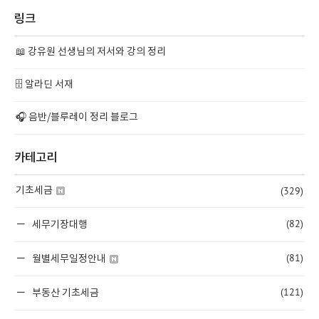
링크
📖 강유원 선생님의 저서와 강의 정리
🗄️ 알라딘 서재
🎧 음반/블루레이 정리 블로그
카테고리
(329)
기초세금
(82)
세무기장대행
(81)
월별세무일정안내
(121)
부동산 기초세금