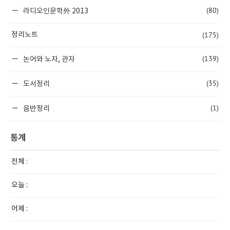
(80)
라디오인문학外 2013
(175)
정리노트
(139)
논어와 노자, 관자
(35)
도서정리
(1)
음반정리
통계
전체 :
오늘 :
어제 :