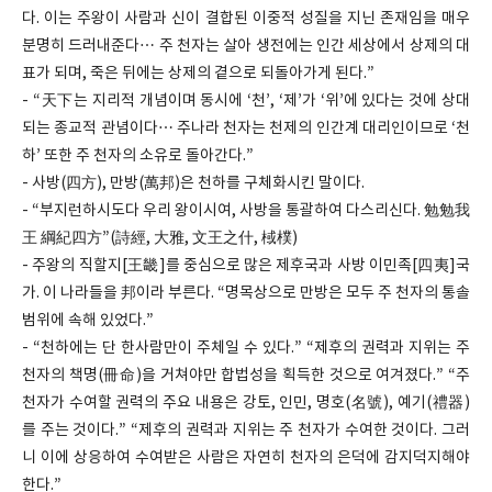
다. 이는 주왕이 사람과 신이 결합된 이중적 성질을 지닌 존재임을 매우
분명히 드러내준다… 주 천자는 살아 생전에는 인간 세상에서 상제의 대
표가 되며, 죽은 뒤에는 상제의 곁으로 되돌아가게 된다.”
- “天下는 지리적 개념이며 동시에 ‘천’, ‘제’가 ‘위’에 있다는 것에 상대
되는 종교적 관념이다… 주나라 천자는 천제의 인간계 대리인이므로 ‘천
하’ 또한 주 천자의 소유로 돌아간다.”
- 사방(四方), 만방(萬邦)은 천하를 구체화시킨 말이다.
- “부지런하시도다 우리 왕이시여, 사방을 통괄하여 다스리신다. 勉勉我
王 綱紀四方”(詩經, 大雅, 文王之什, 棫樸)
- 주왕의 직할지[王畿]를 중심으로 많은 제후국과 사방 이민족[四夷]국
가. 이 나라들을 邦이라 부른다. “명목상으로 만방은 모두 주 천자의 통솔
범위에 속해 있었다.”
- “천하에는 단 한사람만이 주체일 수 있다.” “제후의 권력과 지위는 주
천자의 책명(冊命)을 거쳐야만 합법성을 획득한 것으로 여겨졌다.” “주
천자가 수여할 권력의 주요 내용은 강토, 인민, 명호(名號), 예기(禮器)
를 주는 것이다.” “제후의 권력과 지위는 주 천자가 수여한 것이다. 그러
니 이에 상응하여 수여받은 사람은 자연히 천자의 은덕에 감지덕지해야
한다.”