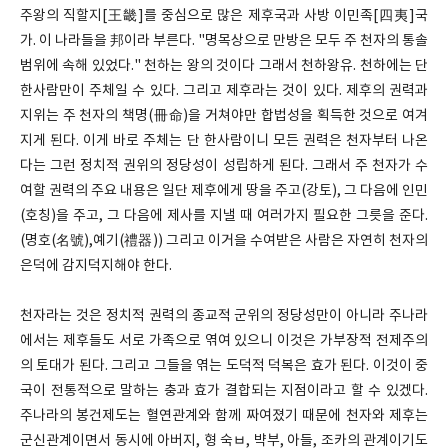
주왕의 직할지[王畿]를 중심으로 많은 제후국과 사방 이민족[四夷]국
가. 이 나라들을 邦이라 부른다. "명목상으로 만방은 모두 주 천자의 통솔
범위에 속해 있었다." 천하는 왕의 것이다 그래서 천하왕유. 천하에는 단
한사람만이 주체일 수 있다. 그리고 제후라는 것이 있다. 제후의 권력과
지위는 주 천자의 책명(冊命)을 거쳐야만 합법성을 획득한 것으로 여겨
지게 된다. 이게 바로 주체는 단 한사람이니 모든 권력은 천자부터 나온
다는 그런 정치적 권위의 정당성이 성립하게 된다. 그래서 주 천자가 수
여할 권력의 주요 내용은 일단 제후에게 땅을 주고(강토), 그 다음에 인민
(호칭)을 주고, 그 다음에 제사를 지낼 때 여러가지 필요한 그릇을 준다.
(명호(名號),예기(禮器)) 그리고 이거을 수여받은 사람은 자연히 천자의
은덕에 감지덕지해야 한다.
천자라는 것은 정치적 권력의 종교적 군위의 정당성만이 아니라 주나라
에서는 제후들도 서로 가족으로 엮여 있으니 이것은 가부장적 전제주의
의 토대가 된다. 그리고 그들을 엮는 도덕적 덕복은 효가 된다. 이것이 중
국이 전통적으로 말하는 충과 효가 결합되는 지점이라고 할 수 있겠다.
주나라의 봉건제도는 혈연관계와 함께 짜여졌기 때문에 천자와 제후는
군신관계이면서 동시에 아버지, 형 숙ㅂ, 뱍부, 아들, 조카의 관계이기도