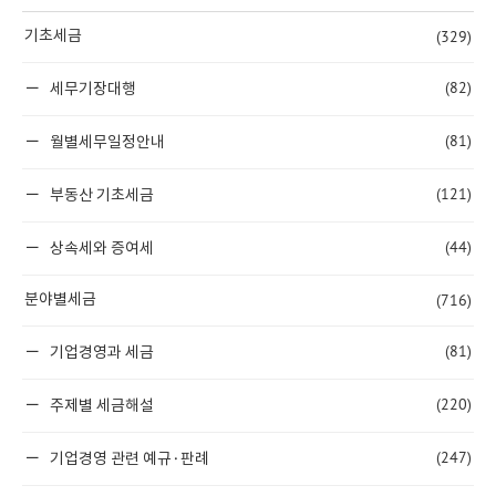
(329)
기초세금
(82)
세무기장대행
(81)
월별세무일정안내
(121)
부동산 기초세금
(44)
상속세와 증여세
(716)
분야별세금
(81)
기업경영과 세금
(220)
주제별 세금해설
(247)
기업경영 관련 예규·판례