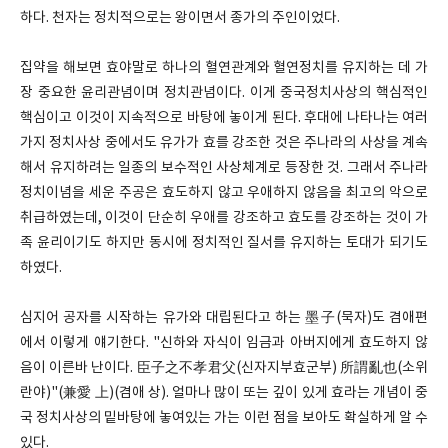
하다. 천자는 정치적으로는 왕이면서 종가의 주인이었다.
집약을 해보면 효야말로 하나의 혈연관계와 혈연정치를 유지하는 데 가
장 중요한 윤리관념이며 정치관념이다. 이게 중국정치사상의 핵심적인
핵심이고 이것이 지속적으로 바탕에 놓이게 된다. 후대에 나타나는 여러
가지 정치사상 중에서도 유가가 효를 강조한 것은 주나라의 사상을 계속
해서 유지하려는 일종의 보수적인 사상체계로 등장한 것. 그래서 주나라
정치이념을 세운 주공은 효도하지 않고 우애하지 않음을 최고의 악으로
취급하였는데, 이것이 단순히 우애를 강조하고 효도를 강조하는 것이 가
족 윤리이기도 하지만 동시에 정치적인 질서를 유지하는 토대가 되기도
하였다.
심지어 공자를 시작하는 유가와 대립된다고 하는 墨子(묵자)도 겸애편
에서 이렇게 얘기한다. "신하와 자식이 임금과 아버지에게 효도하지 않
음이 이른바 난이다. 臣子之不孝君父(신자지부효군부) 所謂亂也(소위
란야)"(兼愛 上)(겸애 상). 얼마나 많이 또는 깊이 있게 효라는 개념이 중
국 정치사상의 밑바탕에 놓여있는 가는 이런 점을 보아도 확실하게 알 수
있다.