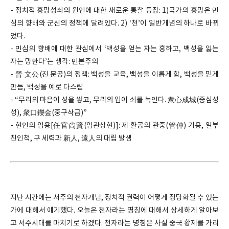
- 정치적 흥망성쇠의 원인에 대한 새로운 통찰 등장: 1)국가의 흥망은 민
심의 향배와 군신의 정책에 달려있다. 2) ‘천’이 일반개념의 하나로 바뀌
었다.
- 민심의 향배에 대한 관심에서 ‘백성을 얻는 자는 흥하고, 백성을 잃는
자는 망한다’는 생각: 민본주의
- 晉 文公(진 문공)의 정책: 백성을 교육, 백성을 이롭게 함, 백성을 믿게
만듬, 백성을 예로 다스림
- “무리의 마음이 성을 쌓고, 무리의 입이 쇠를 녹인다. 衆心成城(중심성
성), 衆口鑠金(중구삭금)”
- 현인의 임용[任官尙賢(임관상현)]: 제 환공의 관중(管仲) 기용, 일부
친인척, 구 세력과 新人, 遠人의 대립 발생
지난 시간에는 서주의 천자개념, 정치적 권력이 어떻게 정당화될 수 있는
가에 대해서 얘기했다. 오늘은 천자라는 명칭에 대해서 상세하게 알아보
고 서주시대를 마치기로 하겠다. 천자라는 명칭은 사실 중국 황제를 가리