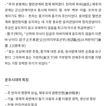
- “주의 분봉제는 혈연관계와 함께 짜여졌다. 천자와 희씨(姬氏) 제후의
관계는 군신관계이면서 동시에 아버지·형·숙부·백부·아들·조카의 관
계이기도 했다… 천자는 종가이며 종가의 주인이었다. 효야말로 혈연관
계와 혈연정치를 유지하는 데 가장 중요한 윤리관념이며 정치관념이다.
주공은 효도하지 않고 우애하지 않음을 최고의 악으로 취급하였다.”
- 墨子(묵자), “신하와 자식이 임금과 아버지에게 효도하지 않음이 이른
바 난이다. 臣子之不孝君父(신자지부효군부) 所謂亂也(소위란야)”(兼
愛 上)(겸애 상)
- “효는 조상에 대한 존중, 종가에 대한 공경, 윗사람에 대한 순종을 요구
한다. 그리하여 효는 가천하(家天下)와 가부장적 전제주의 정치를 지탱
하는 가장 유력한 무기가 되었다.”
춘추시대의 특징
– 주 천자의 영향력 상실, 제후국의 겸병전쟁(兼倂戰爭)
– 기술·경제적 측면에서 철기 사용과 소를 이용한 경작, 생산성 향상
– 천제-천자관념의 붕괴