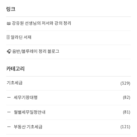
링크
📖 강유원 선생님의 저서와 강의 정리
🗄️ 알라딘 서재
🎧 음반/블루레이 정리 블로그
카테고리
(329)
기초세금
(82)
세무기장대행
(81)
월별세무일정안내
(121)
부동산 기초세금