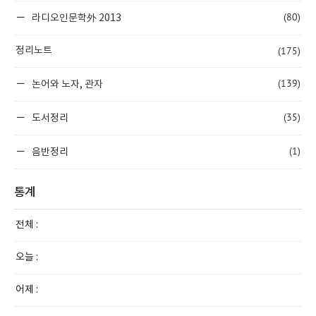
(80)
라디오인문학外 2013
(175)
정리노트
(139)
논어와 노자, 관자
(35)
도서정리
(1)
음반정리
통계
전체 :
오늘 :
어제 :