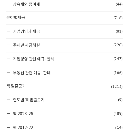
(44)
상속세와 증여세
(716)
분야별세금
(81)
기업경영과 세금
(220)
주제별 세금해설
(247)
기업경영 관련 예규·판례
(166)
부동산 관련 예규·판례
(1213)
책 밑줄긋기
(9)
연도별 책 밑줄긋기
(489)
책 2023-26
(714)
책 2012-22