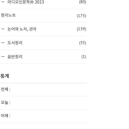
(80)
라디오인문학外 2013
(175)
정리노트
(139)
논어와 노자, 관자
(35)
도서정리
(1)
음반정리
통계
전체 :
오늘 :
어제 :