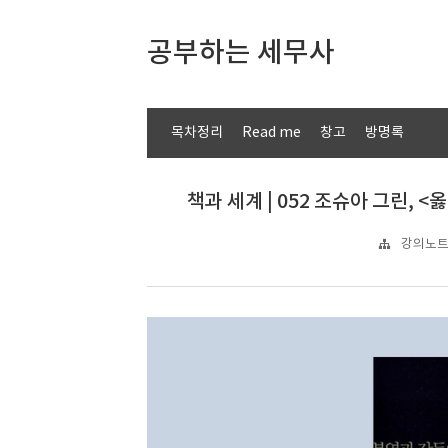
공부하는 세무사
목차정리
Read me
창고
방명록
책과 세계 | 052 조슈아 그린, 
강의노트 