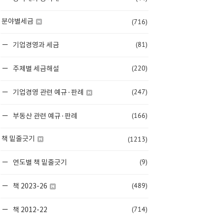
(716)
분야별세금
(81)
기업경영과 세금
(220)
주제별 세금해설
(247)
기업경영 관련 예규·판례
(166)
부동산 관련 예규·판례
(1213)
책 밑줄긋기
(9)
연도별 책 밑줄긋기
(489)
책 2023-26
(714)
책 2012-22