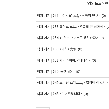
'
강의노트
>
책
(0)
책과 세계 | 056 바이시(白奚), <직하학 연구>
(
책과 세계 | 055 앨릭스 코브, <우울할 땐 뇌과학>
(0)
책과 세계 | 054 비 윌슨, <포크를 생각하다>
(0)
책과 세계 | 053 <대학>大學
(0)
책과 세계 | 051 셰익스피어, <맥베스>
(0)
책과 세계 | 050 ‘중생’眾生
책과 세계 | 049 조너선 스위프트, <걸리버 여행기>
(0)
책과 세계 | 048 <만년필입니다>