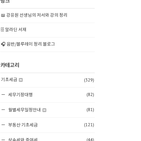
링크
📖 강유원 선생님의 저서와 강의 정리
🗄️ 알라딘 서재
🎧 음반/블루레이 정리 블로그
카테고리
(329)
기초세금
(82)
세무기장대행
(81)
월별세무일정안내
(121)
부동산 기초세금
(44)
상속세와 증여세