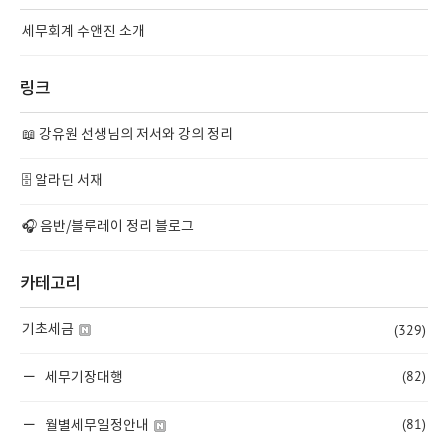
세무회계 수앤진 소개
링크
📖 강유원 선생님의 저서와 강의 정리
🗄️ 알라딘 서재
🎧 음반/블루레이 정리 블로그
카테고리
(329)
기초세금
(82)
세무기장대행
(81)
월별세무일정안내