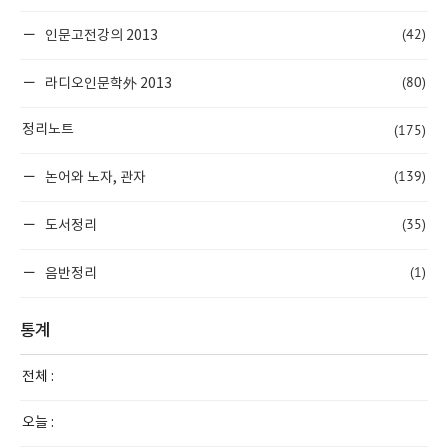
(42)
인문고전강의 2013
(80)
라디오인문학外 2013
(175)
정리노트
(139)
논어와 노자, 관자
(35)
도서정리
(1)
음반정리
통계
전체 :
오늘 :