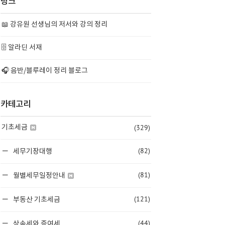
링크
📖 강유원 선생님의 저서와 강의 정리
🗄️ 알라딘 서재
🎧 음반/블루레이 정리 블로그
카테고리
(329)
기초세금
(82)
세무기장대행
(81)
월별세무일정안내
(121)
부동산 기초세금
(44)
상속세와 증여세