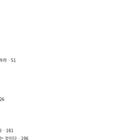
하라ㆍ51
26
라ㆍ181
다는 것이다ㆍ196