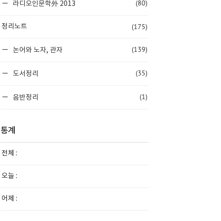
(80)
라디오인문학外 2013
(175)
정리노트
(139)
논어와 노자, 관자
(35)
도서정리
(1)
음반정리
통계
전체 :
오늘 :
어제 :