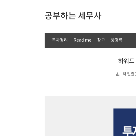
공부하는 세무사
목차정리
Read me
창고
방명록
하워드 
책 밑줄긋