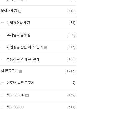
(716)
분야별세금
(81)
기업경영과 세금
(220)
주제별 세금해설
(247)
기업경영 관련 예규·판례
(166)
부동산 관련 예규·판례
(1213)
책 밑줄긋기
(9)
연도별 책 밑줄긋기
(489)
책 2023-26
(714)
책 2012-22