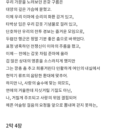
우리 가문을 노려보던 온갖 구름은
대양의 깊은 가슴에 묻혔고.
이제 우리 이마에 승리의 화환 감겨 있고,
타박상 입은 우리 갑옷 기념물로 걸려 있고,
단호하던 우리의 전투 경보는 즐거운 모임으로,
두렵던 행군은 정말 기분 좋은 춤으로 바뀌었다.
표정 냉혹하던 전쟁신이 이마의 주름을 폈고,
이제― 전에는 갑옷 차림 준마에 올라
겁 많은 상대의 영혼을 소스라치게 했지만
그는 깡총 춤 추고 희룽거린다 민활하게 여인의 내실에서
현악기 류트의 음탕한 환대에 맞추어.
하지만 나, 사랑의 술수에 맞는 외모도,
연애의 거울한데 지싯거릴 기질도 아닌,
나, 거칠게 주조되고 사랑의 위엄 결핍되어
헤픈 어슬렁 걸음의 요정들 앞으로 뽐내며 걷지 못하는,
2막 4장