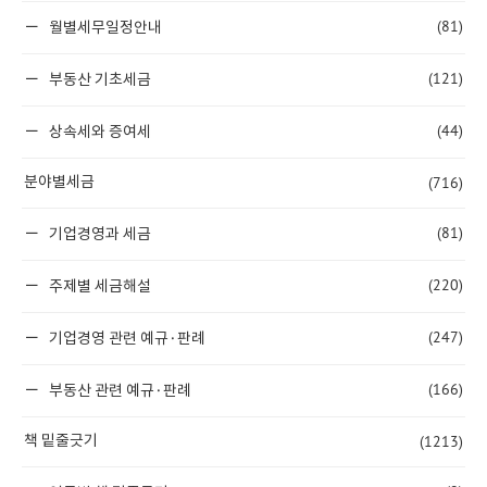
(81)
월별세무일정안내
(121)
부동산 기초세금
(44)
상속세와 증여세
(716)
분야별세금
(81)
기업경영과 세금
(220)
주제별 세금해설
(247)
기업경영 관련 예규·판례
(166)
부동산 관련 예규·판례
(1213)
책 밑줄긋기