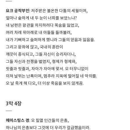
요크 공작부인
: 저주받은 불온한 다툼의 세월이여,
얼마나 숱하게 내 두 눈이 너희를 보았느냐?
내 남편은 왕관을 차지하려다 목숨을 잃었고,
여러 차례 위아래로 내 아들들 들까불려,
내가 기뻐하고 슬퍼하게 했니라 그들의 얻음과 잃음을.
그리고 왕좌에 앉고, 국내의 혼란이
깨끗이 종식되고, 그들 자신이 승리자더니,
그들 자신과 전쟁을 벌였지, 형제가 형제와,
핏줄과 핏줄과, 자아가 자아에 맞서. 오 터무니없이
미쳐 날뛰는 난폭이여, 멈추라 지옥에 떨어질 네 악의를.
오 날 죽게 해 다오, 더 이상 죽음을 보지 않게끔.
3막 4장
헤이스팅스 경
: 오 필멸 인간들의 은총,
하나님의 은총보다 그것에 더 우리가 갈급했음이라.