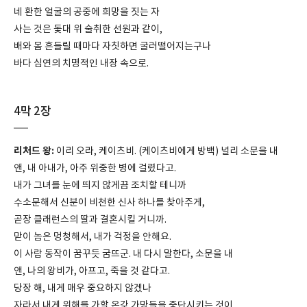
네 환한 얼굴의 공중에 희망을 짓는 자
사는 것은 돛대 위 술취한 선원과 같이,
배와 몸 흔들릴 때마다 자칫하면 굴러떨어지는구나
바다 심연의 치명적인 내장 속으로.
4막 2장
리처드 왕:
이리 오라, 케이츠비. (케이츠비에게 방백) 널리 소문을 내
앤, 내 아내가, 아주 위중한 병에 걸렸다고.
내가 그녀를 눈에 띄지 않게끔 조치할 테니까
수소문해서 신분이 비천한 신사 하나를 찾아주게,
곧장 클래런스의 딸과 결혼시킬 거니까.
맏이 놈은 멍청해서, 내가 걱정을 안해요.
이 사람 동작이 꿈꾸듯 굼뜨군. 내 다시 말한다, 소문을 내
앤, 나의 왕비가, 아프고, 죽을 것 같다고.
당장 해, 내게 매우 중요하지 않겠나
자라서 내게 위해를 가할 온갖 가망들을 중단시키는 것이.