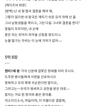
(케이츠비 퇴장〕
(방백) 난 내 형 딸과 결혼을 해야 해,
그렇지 않으면 내 왕국은 깨지기 쉬운 유리 위에 선 꼴.
그녀 남동생들을 죽이고, 그런 다음 그녀와 결혼을 한다?
잘될지 모르지만, 내 손에
묻은 피는 죄악이 죄악을 선동할 정도이니.
눈물 떨구는 자비는 이 눈에 거처가 없어.—
5막 8장
헨리7세 왕
: 각자 신분에 걸맞은 장례를 치러 주시오.
도주한 병사들에게 사면을 선포하시오
항복하고 우리 쪽에 귀순한다면 말이오,
그러고는一우리가 맹세하고 성찬을 받은 대로—
합치는 거요 흰 장미와 붉은 장미를.
미소지으소서, 하늘이여, 이 아름다운 결합에,