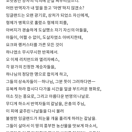
오랫동안 양자의 적의에 눈살 찌푸리셨으니.
어떤 반역자가 내 말을 듣고 '아멘'하지 않겠소?
잉글랜드는 오랜 광기로, 상처가 되었소 자신에게,
형제가 맹목으로 홀렸소 형제의 피를,
아버지가 경솔하게 도살했소 자기 자신의 아들을,
아들이, 어쩔 수 없이, 도살자였소 아버지한테,
요크와 랭커스터를 가른 모든 것이
하나였소 무시무시한 반목에서.
오 이제 리치먼드와 엘리자베스,
각 왕가의 진정한 계승자들을,
하나님의 정당한 명으로 합치게 하고,
그들의 상속자들이―하나님, 그분 뜻이 그러하다면一
유복케 하라 합시다 다가올 시간을 얼굴 부드러운 평화로,
미소 짓는 풍요로, 그리고 아름다운 번영의 나날로.
무디게 하소서 반역자들의 칼날을, 은총의 주님,
이 피에 굶주린 나날들을 다시 불러
불쌍한 잉글랜드가 피눈물 개울 흘리게 하려는 칼날을.
그들이 살아서 이 땅의 풍부한 농산물을 맛보게 마소서,