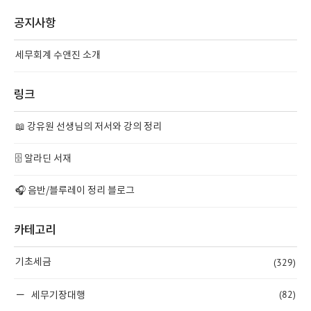
공지사항
세무회계 수앤진 소개
링크
📖 강유원 선생님의 저서와 강의 정리
🗄️ 알라딘 서재
🎧 음반/블루레이 정리 블로그
카테고리
(329)
기초세금
(82)
세무기장대행