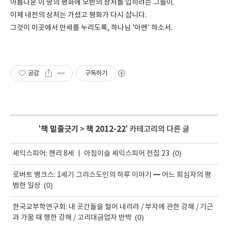
아름다운 이 땅의 평화에 모반의 상처를 입히려는 그들이.
이제 내전의 상처는 가셨고 평화가 다시 삽니다.
그것이 이곳에서 만세를 누리도록, 하나님 '아멘' 하소서.
공감
구독하기
'
책 밑줄긋기
>
책 2012-22
' 카테고리의 다른 글
(0)
셰익스피어: 헨리 8세 ㅣ 아침이슬 셰익스피어 전집 23
로버트 뱅크스: 1세기 그리스도인의 하루 이야기 ━ 어느 회심자의 평
(0)
범한 일상
한국교부학연구회: 내 곳간들을 헐어 내리라 / 부자에 관한 강해 / 기근
(0)
과 가뭄 때 행한 강해 / 고리대금업자 반박