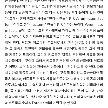
는 뜻이다. 진리라고 하는 것은 팍툼과 케르툼의 복합체이다. 팍툼은 인
간의 활동을 가리키는 것이고, 인간의 활동에서도 특징적인 면모가 케르
툼이니까 일종의 케르툼이라고 하는 것은 팍툼 안에 들어가 있는 것이
다. 그래서 흔히 비코의 사상을 “진리는 만들어진 것Verum ipsum fac
tum”이라고 한다. factum은 만들어진 것이라는 뜻이다. Verum ipsu
m factum라는 말은 비코의 역사철학을 가리킬 때 아주 격언처럼 쓰이
는 말이다. 이것만 기억하면 안되고 케르툼이라는 말도 반드시 함께 기억
해야 한다. 팍툼과 케르툼의 복합체로서의 진리(베룸). 인간의 활동
과 그 활동의 특진적인 면모들을 합하면 베룸이다. 팍툼은 그냥 행위
를 기록하면 팍툼이다. 그런데 케르툼은 일종의 추상적인 사유를 통해
서 만들어지는 것이다. 그래서 케르툼은 추상적 사유의 산물이다. 케르툼
은 어떻게 보면 철학이 관여해서 만들어내는 것이라고 할 수 있다. 따라
서 인간의 활동을 그냥 단순히 기록하는 것을 팍툼이라고 국한한다면 팍
툼은 역사고, 케르툼은 추상적 사유의 산물이다. 그래서 인간활동의 기록
으로서의 역사와 그 역사에 대한 추상적 사유로서의 철학이 기록되면 베
룸, 즉 진리가 된다. 그러면 여기서 역사철학이라는 말이 있는데, 단순
히 역사와 철학을 그냥 단순 총합한 것이 아니라 비코의 역사철학은 베룸
과 케르툼의 총체성Totalität이라고 말할 수 있겠다.