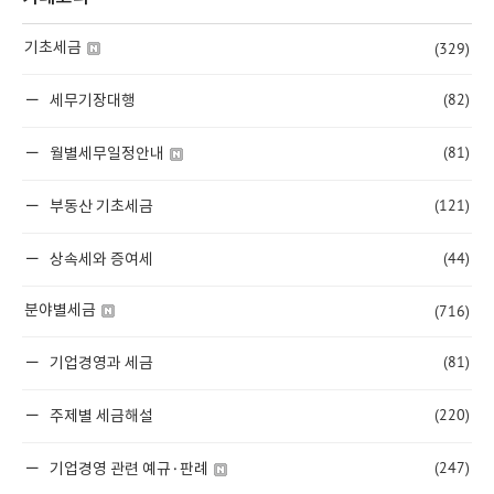
(329)
기초세금
(82)
세무기장대행
(81)
월별세무일정안내
(121)
부동산 기초세금
(44)
상속세와 증여세
(716)
분야별세금
(81)
기업경영과 세금
(220)
주제별 세금해설
(247)
기업경영 관련 예규·판례