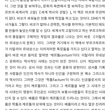
다. 인간의 활동을 통해서 역사가 만들어지는데 어떤 시대나 똑같지는 않
다. 그런 것을 잘 보여주는, 문화의 측면에서 잘 보여주는 것이 부르크하
르트의 세계사적 고찰(《세계 역사의 관찰》), 이 책은 비코와 무관하
지 않다. 비코가 세워놓은 전통 위에 작업을 하고 있는 것이다. 19세기 역
사가들도 그렇다. 비코가 얼마나 강력한, 역사를 파악하는 기본적인 태도
를 만들어 놓았는지를 알 수 있다. 세계사적 고찰이라고 하는 부르크하르
트의 통찰들이 구체적인 작업의 결과물로 나오는 것이 바로 《이탈리
아 르네상스의 문화》이다. 그러면 거기에서 이 책에서 부르크하르트
가 이탈리아 르네상스는 이러저러한 특징들을 가지고 있다고 말하는 것
들이 바로 비코 용어로 말하면 ‘케르툼certum’이다. 이탈리아 르네상
스 문화라는 역사적인 사태는 인간이 만든 것이다. 신이 개입되어 만
든 것이 아니다. 성서 이런 것과는 다른 종류의 문헌이다. 성서를 기록
한 사람들은 인간의 역사가 아니라 인간을 구원하려 온 예수 그리스도
의 역사이다. 그러면 그것은 ‘팍툼factum’이 아니다. 인공물로서의 국
가라고 하는 것이 케르툼이다. 그리고 그 케르툼을 보면 그 시대가 신
의 시대인지 영웅이 주인공인 시대인지 보통사사람들이 주인공인 시대
인지 알 수 있다. 베룸은 팍툼이 케르툼으로 드러나는 것이다. 그래서 베
룸은 팍툼과 케르툼의 상위에 있는 것이다. 베룸이라고 하는 말은 진리라