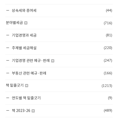
(44)
상속세와 증여세
(716)
분야별세금
(81)
기업경영과 세금
(220)
주제별 세금해설
(247)
기업경영 관련 예규·판례
(166)
부동산 관련 예규·판례
(1213)
책 밑줄긋기
(9)
연도별 책 밑줄긋기
(489)
책 2023-26