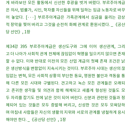
게 바라보던 모든 활동에서 신선한 후광을 벗겨 버렸다. 부르주아계급
은 의사, 법률가, 시인, 학자를 자신들을 위해 일하는 임금 노동자로 바꾸
어 놓았다. [···] 부르주아계급은 가족관계에서 심금을 울리는 감상
적 장막을 찢어 버리고 그것을 순전히 화폐 관계로 환원시켰다. _《공산
당 선언》, 1장
제34강 395 부르주아계급은 생산도구와 그에 이어 생산관계, 그리
고 더 나아가 사회적 관계 전체에 끊임없이 혁명을 일으키지 않으면 존재
할 수 없다. 이와 반대로 이전의 모든 산업 계급의 첫째 존재 조건은 낡
은 생산방식을 변함없이 지속시키는 것이다. 부르주아 시대는 생산의 끊
임없는 변혁, 모든 사회적 상황의 부단한 동요, 영원한 불안과 격동을 통
해 다른 모든 시대와 구별된다. 견고하고 녹슨 모든 관계들은 오래되
고 존귀한 생각들 및 의견과 함께 해체되고 새롭게 형성된 것들도 모
두 자리를 잡기도 전에 낡은 것이 되어 버린다. 신분과 관련된 것들과 정
체되어 있는 것들은 모두 증발해 버리고, 신성한 것은 모두 모욕당하
며 마침내 사람들은 자신의 생활의 지위와 서로의 관계를 냉철하게 응시
해야만 한다. _《공산당 선언》, 1장