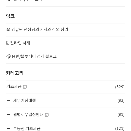
링크
📖 강유원 선생님의 저서와 강의 정리
🗄️ 알라딘 서재
🎧 음반/블루레이 정리 블로그
카테고리
(329)
기초세금
(82)
세무기장대행
(81)
월별세무일정안내
(121)
부동산 기초세금