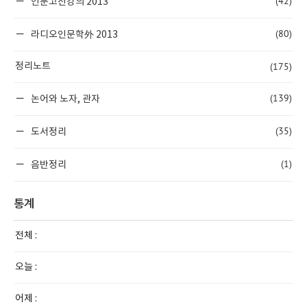
(42)
인문고전강의 2013
(80)
라디오인문학外 2013
(175)
정리노트
(139)
논어와 노자, 관자
(35)
도서정리
(1)
음반정리
통계
전체 :
오늘 :
어제 :