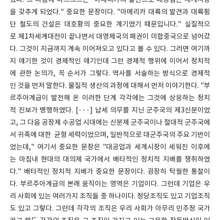
했다. 그 다음에 마르크스는 "아메리카의 발견으로 대공업은 세계시장
을 갖추게 되었다." 중요한 문장이다. "아메리카 대륙의 발견과 대륙횡
단 철도의 건설은 대호황의 중요한 계기였기 때문입니다." 실질적으
로 제1차세계대전이 끝나면서 대영제국의 패권이 미합중국으로 넘어갔
다. 그것이 지금까지 계속 이어져오고 있다고 볼 수 있다. 그러면 여기까
지 얘기한 것이 경제적인 얘기인데 그런 경제적 행위에 이어서 정치적
에 관한 논의가, 꼭 순서가 그렇다. 역사를 서술하는 방식으로 경제적
인 것을 먼저 말한다. 물질적 생산의 과정에 대해서 먼저 이야기한다. "부
르주아계급이 발전해 온 이러한 단계 각각에는 그것에 상응하는 정치
적 진보가 병행하였다. [···] 납세 의무를 지닌 군주국의 제3신분이었
고, 그 다음 공장제 수공업 시대에는 신분제 군주국이나 절대적 군주국에
서 귀족에 대한 균형 세력이었으며, 일반적으로 대군주국의 주요 기반이
었는데," 여기서 중요한 문장은 "대공업과 세계시장이 세워진 이후에
는 마침내 현대의 대의제 국가에서 배타적인 정치적 지배를 쟁취하였
다." 배타적인 정치적 지배가 중요한 문장이다. 굉장히 탁월한 통찰이
다. 부르주아계급의 본래 움직이는 영역은 기업이다. 그런데 기업은 우
리 사회에 있는 여러가지 조직들 중 하나이다. 정당조직도 있고 기업조직
도 있고 그렇다. 그런데 각각의 조직은 우리 사회가 아무리 민주정 국가