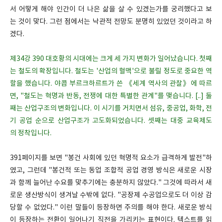
서 어떻게 해야 인간이 더 나은 삶을 살 수 있겠는가를 궁리했다고 보
는 것이 맞다. 그런 점에서는 낙관적 전망도 분명히 있었던 것이라고 하
겠다.
제34강 390 대호황의 시대에는 크게 세 가지 변화가 일어났습니다. 첫째
는 철도의 확장입니다. 철도는 '산업의 혈맥'으로 불릴 정도로 중요한 역
할을 했습니다. 야콥 부르크하르트가 쓴 《세계 역사의 관찰》에 따르
면, "철도는 혁명과 반동, 전쟁에 대한 특별한 관계"를 맺습니다. [..] 둘
째는 산업구조의 변화입니다. 이 시기를 거치면서 섬유, 중공업, 화학, 전
기 공업 순으로 산업구조가 고도화되었습니다. 셋째는 대중 교육제도
의 정착입니다.
391페이지를 보면 "봉건 사회에 있던 혁명적 요소가 급격하게 발전"하
였고, 그런데 "봉건적 또는 동업 조합적 공업 경영 방식은 새로운 시장
과 함께 늘어난 수요를 맞추기에는 충분하지 않았다." 그것에 따라서 새
로운 생산방식이 생겨날 수밖에 없다. "공장제 수공업으로도 더 이상 감
당할 수 없었다." 이런 말들이 등장하면 주의를 해야 한다. 새로운 방식
이 등장하는 전환이 일어나기 직전을 가리키는 표현이다. 텍스트를 읽