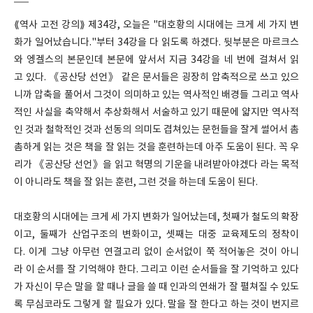
⟪역사 고전 강의⟫ 제34강, 오늘은 "대호황의 시대에는 크게 세 가지 변
화가 일어났습니다."부터 34강을 다 읽도록 하겠다. 뒷부분은 마르크스
와 엥겔스의 본문인데 본문에 앞서서 지금 34강을 네 번에 걸쳐서 읽
고 있다. 《공산당 선언》 같은 문서들은 굉장히 압축적으로 쓰고 있으
니까 압축을 풀어서 그것이 의미하고 있는 역사적인 배경들 그리고 역사
적인 사실을 축약해서 추상화해서 서술하고 있기 때문에 얇지만 역사적
인 것과 철학적인 것과 선동의 의미도 겹쳐있는 문헌들을 잘게 썰어서 촘
촘하게 읽는 것은 책을 잘 읽는 것을 훈련하는데 아주 도움이 된다. 꼭 우
리가 《공산당 선언》을 읽고 혁명의 기운을 내려받아야겠다 라는 목적
이 아니라도 책을 잘 읽는 훈련, 그런 것을 하는데 도움이 된다.
대호황의 시대에는 크게 세 가지 변화가 일어났는데, 첫째가 철도의 확장
이고, 둘째가 산업구조의 변화이고, 셋째는 대중 교육제도의 정착이
다. 이게 그냥 아무런 연결고리 없이 순서없이 쭉 적어놓은 것이 아니
라 이 순서를 잘 기억해야 한다. 그리고 이런 순서들을 잘 기억하고 있다
가 자신이 무슨 말을 할 때나 글을 쓸 때 인과의 연쇄가 잘 펼쳐질 수 있도
록 무심코라도 그렇게 할 필요가 있다. 말을 잘 한다고 하는 것이 번지르