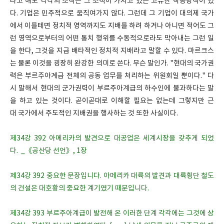
라고 해도 각각의 조직은 그 조직이 가지고 있는 고유한 작동방식이 있
다. 기업은 민주적으로 움직여가지 않다. 그런데 그 기업이 대의제 국가
에서 이를테면 정치적 영역까지도 지배를 하려 하거나 아니면 적어도 그
런 영역으로부터의 어떤 통치 행위를 수동적으로라도 막아내는 그런 일
을 한다, 그것을 지금 배타적인 정치적 지배라고 말할 수 있다. 마르크스
는 물론 이것을 굉장히 완강한 의미로 쓴다. 무슨 말인가. "현대의 국가권
력은 부르주아계급 전체의 공동 업무를 처리하는 위원회일 뿐이다." 다
시 말해서 현대의 군가권력이 부르주아계급의 하수인에 불과하다는 말
을 하고 있는 것이다. 곧이곧대로 이해할 필요는 없는데 그렇지만 근
대 국가에서 주도적인 지배권을 행사하는 것 또한 사실이다.
제34강 392 아메리카의 발견으로 대공업은 세계시장을 갖추게 되었
다. _《공산당 선언》, 1장
제34강 392 중요한 문장입니다. 아메리카 대륙의 발견과 대륙횡단 철도
의 건설은 대호황의 중요한 계기였기 때문입니다.
제34강 393 부르주아계급이 발전해 온 이러한 단계 각각에는 그것에 상