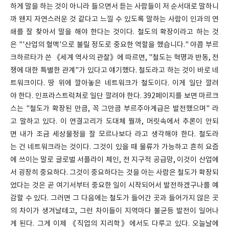
하게 말을 하는 것이 아니라 들으면서 듣는 사람들이 저 순서대로 말하니
까 왠지 자연스러운 것 같다고 느낄 수 있도록 말하는 사람이 인과의 연
쇄를 잘 찾아서 말을 해야 한다는 것이다. 철도의 확장이라고 하는 것
은 "'산업의 혈맥'으로 불릴 정도로 중요한 역할을 했습니다." 야콥 부르
크하르타가 쓴 《세계 역사의 관찰》에 따르면, "철도는 혁명과 반동, 전
쟁에 대한 특별한 관계"가 있다고 얘기했다. 철도라고 하는 것이 바로 네
트워크이다. 땅 위에 깔아놓은 네트워크가 철도이다. 이게 일단 깔려
야 한다. 인프라스트럭쳐로 일단 깔려야 한다. 392페이지를 보면 마르크
스는 "철도가 확장된 만큼, 꼭 그만큼 부르주아계급은 발전했으며" 라
고 말하고 있다. 이 연결고리가 도대체 뭘까, 머릿속에서 추론이 안되
면 내가 조금 세상물정을 잘 모르나보다 라고 생각해야 한다. 철도라
는 건 네트워크라는 것이다. 그것이 있을 때 물류가 가능하고 흔히 요즘
에 쓰이는 말로 글로벌 서플라이 체인, 전 지구적 공급망, 이것이 산업에
서 굉장히 중요하다. 그것이 중요하다는 것을 아는 사람은 철도가 확장되
었다는 것은 곧 여기서부터 중요한 일이 시작되어서 발전하겠구나를 예
감할 수 있다. 그러면 그 다음에는 철도가 들어간 곳과 들어가지 않은 곳
의 차이가 생겨날테고, 그런 차이들이 지역마다 불균등 발전이 일어나
게 된다. 그게 이제 《직업의 지리학》에서도 다루고 있다. 오늘날에