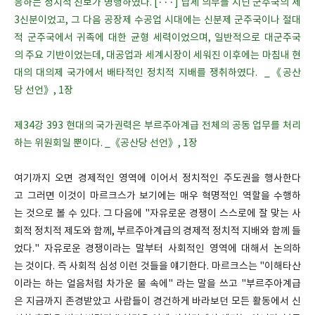
응하는 정치적 진보가 병행하였다. [···] 납세 의무를 지닌 군주국의 제
3신분이었고, 그 다음 공장제 수공업 시대에는 신분제 군주국이나 절대
적 군주국에서 귀족에 대한 균형 세력이었으며, 일반적으로 대군주국
의 주요 기반이었는데, 대공업과 세계시장이 세워진 이후에는 마침내 현
대의 대의제 국가에서 배타적인 정치적 지배를 쟁취하였다. _《공산
당 선언》, 1장
제34강 393 현대의 국가권력은 부르주아계급 전체의 공동 업무를 처리
하는 위원회일 뿐이다. _《공산당 선언》, 1장
여기까지 오면 경제적인 영역에 이어서 정치적인 주도권을 행사한다
고 그러면 이것이 마르크스가 보기에는 매우 혁명적인 역할을 수행하
는 것으로 볼 수 있다. 그 다음에 "자유로운 경쟁이 스스로에 잘 맞는 사
회적 정치적 제도와 함께, 부르주아계급의 경제적 정치적 지배와 함께 들
었다." 자유로운 경쟁이라는 말부터 사회적인 영역에 대해서 논의하
는 것이다. 즉 사회적 심성 이런 것들을 얘기한다. 마르크스는 "이해타산
이라는 하는 얼음처럼 차가운 물 속에" 라는 말을 쓰고 "부르주아계급
은 지금까지 존경받았고 사람들이 경건하게 바라보던 모든 활동에서 신