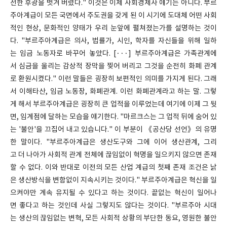
선한 후광을 벗겨 버렸다." 이것은 이제 사회경제사 얘기는 아니다. 부르
주아계급이 모든 국면에서 주도권을 갖게 된 이 시기에 도대체 어떤 사회
적인 현상, 문화적인 양태가 우리 눈앞에 펼쳐졌는가를 설명하는 것이
다. "부르주아계급은 의사, 법률가, 시인, 학자를 자신들을 위해 일하
는 임금 노동자로 바꾸어 놓았다. [···] 부르주아계급은 가족관계에
서 심금을 울리는 감상적 장막을 찢어 버리고 그것을 순전히 화폐 관계
로 환원시켰다." 이런 말들은 굉장히 보편적인 의미를 가지게 된다. 그래
서 이해타산, 임금 노동장, 화폐관계. 이런 화폐관계라고 하는 말. 그렇
게 해서 부르주아계급은 굉장히 큰 업적을 이루었는데 여기에 이제 그 뒷
면, 임계점에 달하는 모습을 얘기한다. "마르크스는 그 업적 뒤에 숨어 있
는 '불안'을 끄집어 내고 있습니다." 이 부분이 《공산당 선언》의 유명
한 말이다. "부르주아계급은 생산도구와 그에 이어 생산관계, 그리
고 더 나아가 사회적 관계 전체에 끊임없이 혁명을 일으키지 않으면 존재
할 수 없다. 이와 반대로 이전의 모든 산업 계급의 첫째 존재 조건은 낡
은 생산방식을 변함없이 지속시키는 것이다." 부르주아계급은 혁신을 일
으켜야만 계속 유지될 수 있다고 하는 것이다. 끝없는 혁신이 일어나
면 좋다고 하는 것인데 사실 그렇지도 않다는 것이다. "부르주아 시대
는 생산의 끊임없는 변혁, 모든 사회적 상황의 부단한 동요, 영원한 불안