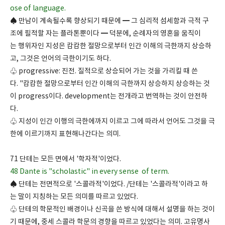
ose of language.
♠ 만남이 계속될수록 향상되기 때문에 ━ 그 심리적 섬세함과 극적 구
조에 필적할 자는 플라톤뿐이다 ━ 덕분에, 순례자의 영혼을 움직이
는 행위자인 지성은 캄캄한 절망으로부터 인간 이해의 극한까지 상승하
고, 그것은 언어의 극한이기도 하다.
♧ progressive: 진전. 질적으로 상승되어 가는 것을 가리킬 때 쓴
다. "캄캄한 절망으로부터 인간 이해의 극한까지 상승하지 상승하는 것
이 progress이다. development는 전개라고 번역하는 것이 안전하
다.
♧ 지성이 인간 이행의 극한에까지 이르고 그에 따라서 언어도 그것을 극
한에 이르기까지 표현해나간다는 의미.
71 단테는 모든 면에서 '학자적'이었다.
48 Dante is "scholastic" in every sense of term.
♠ 단테는 전면적으로 '스콜라적'이었다. /단테는 '스콜라적'이라고 하
는 말이 지칭하는 모든 의미를 따르고 있었다.
♧ 단테의 학문적인 배경이나 신곡을 쓴 방식에 대해서 설명을 하는 것이
기 때문에, 중세 스콜라 학문의 경향을 따르고 있었다는 의미. 고유명사