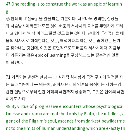
47 One reading is to construe the work as an epic of learnin
g.
♧ 단테의 『신곡』을 읽을 때는 기본이다. 너무나도 명백한, 심상들
과 서술방식이라든가 모든 것이 배움의 서사시의 요소를 뚜렷하게 드러
내고 있어서 '해석'이라고 말할 것도 없는 것이다. 단테의 『신곡』을 배
움의 서사시로 해석한다는 것은, 해석이라고 하는 것은 숨어있는 뭔가
를 찾아내는 것인데, 이것은 표면적으로도 배움의 서사시이다. 지금부
터 거론되는 것은 epic of learning을 구성하고 있는 필수적인 것들
이 되겠다.
71 거듭되는 발전적 만남 ━ 그 심리적 섬세함과 극적 구조에 필적할 자
는 플라톤뿐이다 ━ 덕분에, 순례자 단테의 영혼을 움직이는 지성은 캄
캄한 절망으로부터 인간 이해의 극한까지 상승하고, 그것은 언어의 극한
이기도 하다.
48 By virtue of progressive encounters whose psychological
finesse and drama are matched only by Plato, the intellect, a
gent of the Pilgrim's soul, ascends from darkest bewilderme
nt to the limits of human understanding which are exactly th