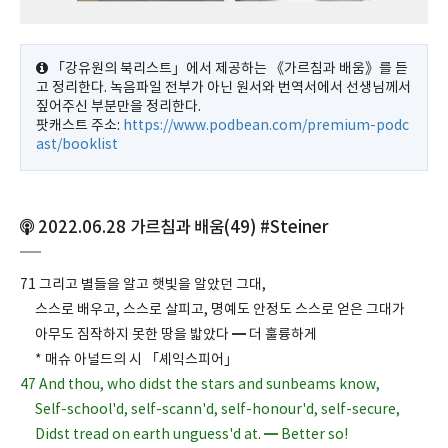
「강유원의 북리스트」에서 제공하는 《가르침과 배움》를 듣
고 정리한다. 녹음파일 전부가 아닌 원서와 번역서에서 선생님께서
짚어주신 부분만을 정리한다.
팟캐스트 주소:
https://www.podbean.com/premium-podc
ast/booklist
2022.06.28 가르침과 배움(49) #Steiner
71 그리고 별들을 알고 햇빛을 알았던 그대,
스스로 배우고, 스스로 살피고, 명예도 안정도 스스로 얻은 그대가
아무도 짐작하지 못한 땅을 밟았다 ━ 더 훌륭하게
* 매슈 아널드의 시 「셰익스피어」
47 And thou, who didst the stars and sunbeams know,
Self-school'd, self-scann'd, self-honour'd, self-secure,
Didst tread on earth unguess'd at. ━ Better so!