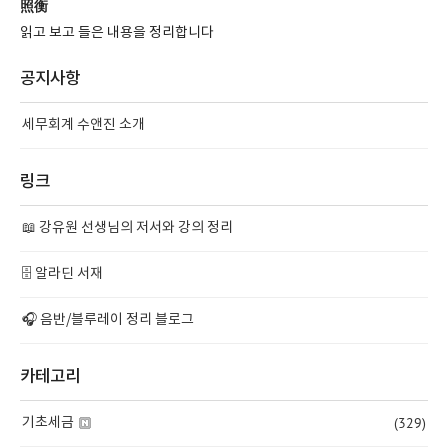
照衡
읽고 보고 들은 내용을 정리합니다
공지사항
세무회계 수앤진 소개
링크
📖 강유원 선생님의 저서와 강의 정리
🗄️ 알라딘 서재
🎧 음반/블루레이 정리 블로그
카테고리
(329)
기초세금