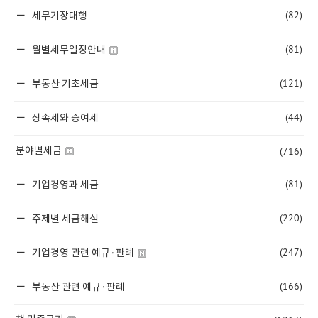
(82)
세무기장대행
(81)
월별세무일정안내
(121)
부동산 기초세금
(44)
상속세와 증여세
(716)
분야별세금
(81)
기업경영과 세금
(220)
주제별 세금해설
(247)
기업경영 관련 예규·판례
(166)
부동산 관련 예규·판례