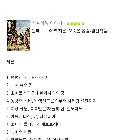
전설의 땅 이야기
-
움베르토 에코 지음, 오숙은 옮김/열린책들
서문
1. 평평한 지구와 대척지
2. 성서 속의 땅
3. 호메로스와 7대 불가사의의 땅
4. 동방의 신비, 알렉산드로스부터 사제왕 요한까지
5. 지상 낙원, 축복받은 자들의 섬, 엘도라도
6. 아틀란티스, 뮤, 레뮤리아
7. 울티마 툴레와 히페르보레아
8. 성배의 이동