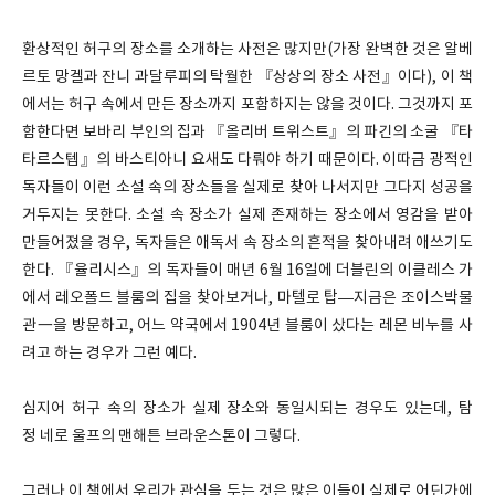
환상적인 허구의 장소를 소개하는 사전은 많지만(가장 완벽한 것은 알베
르토 망겔과 잔니 과달루피의 탁월한 『상상의 장소 사전』이다), 이 책
에서는 허구 속에서 만든 장소까지 포함하지는 않을 것이다. 그것까지 포
함한다면 보바리 부인의 집과 『올리버 트위스트』의 파긴의 소굴 『타
타르스텝』의 바스티아니 요새도 다뤄야 하기 때문이다. 이따금 광적인
독자들이 이런 소설 속의 장소들을 실제로 찾아 나서지만 그다지 성공을
거두지는 못한다. 소설 속 장소가 실제 존재하는 장소에서 영감을 받아
만들어졌을 경우, 독자들은 애독서 속 장소의 흔적을 찾아내려 애쓰기도
한다. 『율리시스』의 독자들이 매년 6월 16일에 더블린의 이클레스 가
에서 레오폴드 블룸의 집을 찾아보거나, 마텔로 탑—지금은 조이스박물
관一을 방문하고, 어느 약국에서 1904년 블룸이 샀다는 레몬 비누를 사
려고 하는 경우가 그런 예다.
심지어 허구 속의 장소가 실제 장소와 동일시되는 경우도 있는데, 탐
정 네로 울프의 맨해튼 브라운스톤이 그렇다.
그러나 이 책에서 우리가 관심을 두는 것은 많은 이들이 실제로 어딘가에