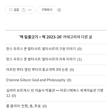
공감
구독하기
'
책 밑줄긋기
>
책 2023-26
' 카테고리의 다른 글
(0)
한스 우르스 폰 발타사르: 발타사르의 구원 이야기
(1)
한스 우르스 폰 발타사르: 발타사르의 지옥 이야기
(0)
마르틴 루터: 말틴 루터의 종교개혁 3대 논문
(0)
Etienne Gilson: God and Philosophy
실비아 보르게시: 빈 미술사 박물관 ━ 마로니에북스 세계미술관 기행
(0)
12
(0)
폴 콜리어: 전쟁, 총, 투표