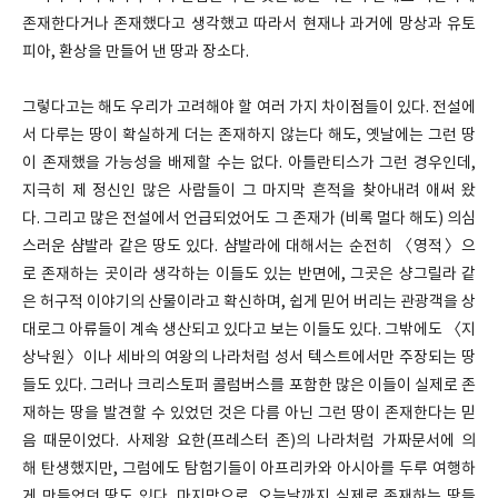
존재한다거나 존재했다고 생각했고 따라서 현재나 과거에 망상과 유토
피아, 환상을 만들어 낸 땅과 장소다.
그렇다고는 해도 우리가 고려해야 할 여러 가지 차이점들이 있다. 전설에
서 다루는 땅이 확실하게 더는 존재하지 않는다 해도, 옛날에는 그런 땅
이 존재했을 가능성을 배제할 수는 없다. 아틀란티스가 그런 경우인데,
지극히 제 정신인 많은 사람들이 그 마지막 흔적을 찾아내려 애써 왔
다. 그리고 많은 전설에서 언급되었어도 그 존재가 (비록 멀다 해도) 의심
스러운 샴발라 같은 땅도 있다. 샴발라에 대해서는 순전히 〈영적〉으
로 존재하는 곳이라 생각하는 이들도 있는 반면에, 그곳은 샹그릴라 같
은 허구적 이야기의 산물이라고 확신하며, 쉽게 믿어 버리는 관광객을 상
대로그 아류들이 계속 생산되고 있다고 보는 이들도 있다. 그밖에도 〈지
상낙원〉이나 세바의 여왕의 나라처럼 성서 텍스트에서만 주장되는 땅
들도 있다. 그러나 크리스토퍼 콜럼버스를 포함한 많은 이들이 실제로 존
재하는 땅을 발견할 수 있었던 것은 다름 아닌 그런 땅이 존재한다는 믿
음 때문이었다. 사제왕 요한(프레스터 존)의 나라처럼 가짜문서에 의
해 탄생했지만, 그럼에도 탐험기들이 아프리카와 아시아를 두루 여행하
게 만들었던 땅도 있다. 마지막으로, 오늘날까지 실제로 존재하는 땅들