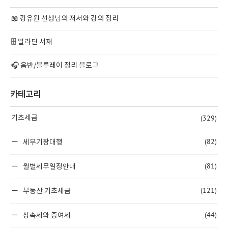
📖 강유원 선생님의 저서와 강의 정리
🗄️ 알라딘 서재
🎧 음반/블루레이 정리 블로그
카테고리
(329)
기초세금
(82)
세무기장대행
(81)
월별세무일정안내
(121)
부동산 기초세금
(44)
상속세와 증여세