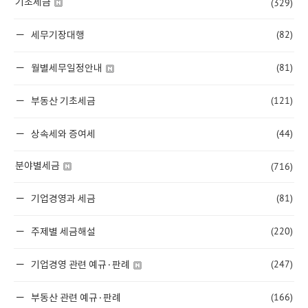
(329)
기초세금
(82)
세무기장대행
(81)
월별세무일정안내
(121)
부동산 기초세금
(44)
상속세와 증여세
(716)
분야별세금
(81)
기업경영과 세금
(220)
주제별 세금해설
(247)
기업경영 관련 예규·판례
(166)
부동산 관련 예규·판례