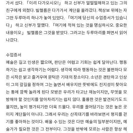
가서 섰다. 「이리 다가오시오!」 하고 신부가 얼떨떨해하고 있는 그의
친구에게 외쳤다. 빌헬름은 다가가서 계단을 올라갔다. 책상보 위에는 자
그만 두루마리 하나가 놓여 있었다. 「여기에 당신의 수업증서가 있습니
다」 하고 신부가 말했다. 「여기에 적혀 있는 것을 명심하시오. 중요한
내용이오」 빌헬름은 그것을 받았다. 그러고는 두루마리를 펴면서 읽어
나갔다.
수업증서
예술은 길고 인생은 짧으며, 판단은 어렵고 기회는 쉽게 달아난다. 행동
하기는 쉽고 생각하기는 어렵다. 생각에 따라 행동하는 것은 불편하다 모
든 시작은 밝고 즐거우며 문턱은 기대의 장소이다. 소년은 경탄하고 인상
이 그의 갈길을 정하여 그는 놀면서 배우지만 뜻밖에도 진지성이 찾아오
는 통에 깜짝 놀라게 된다 모방은 우리가 타고난 재능이지만, 무엇을 모
방해야 할 것인지를 알아차리기는 쉽지 않다. 훌륭한 것은 발견되기도 드
물지만, 높이 평가되기란 더욱 드물다. 우리를 끌어당기는 것은 높은 곳
이지 계단들이 아니다. 그래서 우리는 산꼭대기를 바라보면서 평지를 걷
기를 좋아하는 것이다. 배울 수 있는 것은 다만 예술의 일부분이지만, 예
술가가 필요한 것은 그 전부이다. 그것을 반밖에 모르는 사람은 항상 헤