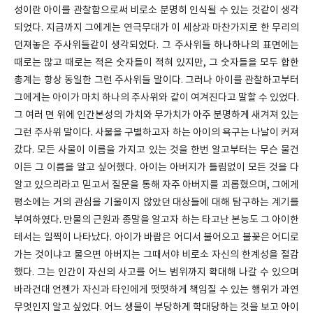
성이란 아이를 관찰함으로써 비로소 분명히 인식될 수 있는 것같이 생각
되었다. 지금까지 그에게는 연극무대가 이 세상과 마찬가지로 한 무리의
던져놓은 주사위들같이 생각되었다. 그 주사위들 하나하나의 표면에는
때로는 많고 때로는 적은 숫자들이 적혀 있지만, 그 숫자들을 모두 합한
총계는 항상 동일한 그런 주사위들 말이다. 그러나 아이를 관찰하고부터
그에게는 아이가 마치 하나의 주사위와 같이 여겨진다고 말할 수 있었다.
그 여러 면 위에 인간본성의 가치와 무가치가 아주 분명하게 새겨져 있는
그런 주사위 말이다. 사물을 구별하고자 하는 아이의 욕구는 나날이 커져
갔다. 모든 사물이 이름을 가지고 있는 것을 한번 알고부터는 무슨 물건
이든 그 이름을 알고 싶어했다. 아이는 아버지가 틀림없이 모든 것을 다
알고 있으리라고 믿고서 질문을 통해 자주 아버지를 괴롭혔으며, 그에게
평소에는 거의 관심을 기울이지 않았던 대상들에 대해 탐구하는 계기를
부여하였다. 만물의 근원과 종말을 알고자 하는 타고난 본능도 그 아이한
테서는 일찍이 나타났다. 아이가 바람은 어디서 불어오고 불꽃은 어디로
가는 것이냐고 물으면 아버지는 그때서야 비로소 자신의 한계성을 절감
했다. 그는 인간이 자신의 사고를 어느 범위까지 확대해 나갈 수 있으며
바라건대 언젠가 자신과 타인에게 떳떳하게 책임질 수 있는 행위가 과연
무엇인지 알고 싶었다. 어느 생물이 부당하게 학대당하는 것을 보고 아이