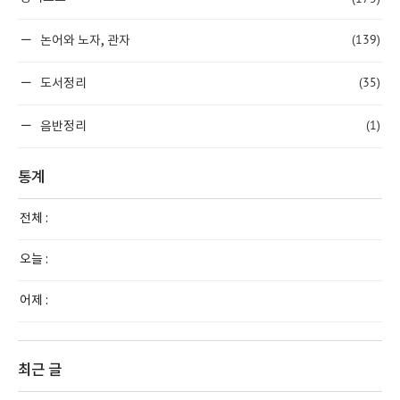
(139)
논어와 노자, 관자
(35)
도서정리
(1)
음반정리
통계
전체 :
오늘 :
어제 :
최근 글