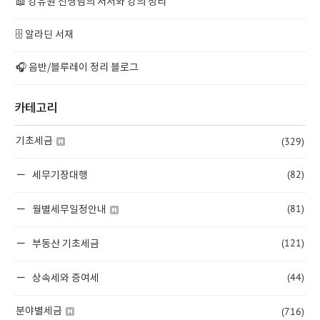
📖 강유원 선생님의 저서와 강의 정리
🗄️ 알라딘 서재
🎧 음반/블루레이 정리 블로그
카테고리
(329)
기초세금
(82)
세무기장대행
(81)
월별세무일정안내
(121)
부동산 기초세금
(44)
상속세와 증여세
(716)
분야별세금