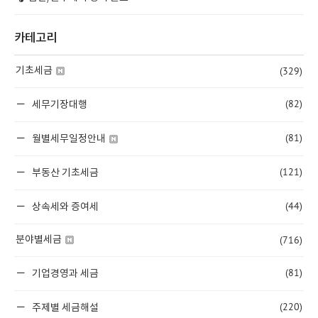
카테고리
(329)
기초세금
(82)
세무기장대행
(81)
월별세무일정안내
(121)
부동산 기초세금
(44)
상속세와 증여세
(716)
분야별세금
(81)
기업경영과 세금
(220)
주제별 세금해설