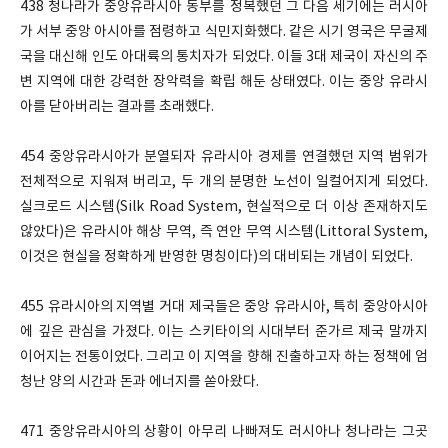
438 청나라가 중앙유라시아 동부를 정복했던 그 다음 세기에는 러시아
가 서부 중앙 아시아를 점령하고 식민지화했다. 같은 시기 영국은 무굴제
국을 대신해 인도 아대륙의 통치자가 되었다. 이들 3대 제국이 자신의 주
변 지역에 대한 강력한 장악력을 확립 해둔 상태였다. 이는 중앙 유라시
아를 닫아버리는 결과를 초래했다.
454 중앙유라시아가 분열되자 유라시아 경제를 연결했던 지역 범위가
전체적으로 지워져 버리고, 두 개의 분명한 노선이 일컬어지게 되었다.
실크로드 시스템(Silk Road System, 현실적으로 더 이상 존재하지도
않았다)은 유라시아 해상 무역, 즉 연안 무역 시스템(Littoral System,
이것은 현실을 정확하게 반영한 명칭이다)의 대비되는 개념이 되었다.
455 유라시아의 지역별 거대 제국들은 중앙 유라시아, 특히 중앙아시아
에 깊은 관심을 가졌다. 이는 스키타이의 시대부터 준가르 제국 말까지
이어지는 전통이었다. 그리고 이 지역을 향해 진출하고자 하는 정책에 엄
청난 양의 시간과 돈과 에너지를 쏟아왔다.
471 중앙유라시아의 상황이 아무리 나빠져도 러시아나 청나라는 그곳