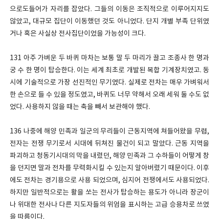
으로도들어가 자리를 잡았다. 그들의 이동은 조직적으로 이루어지지도
않았고, 대규모 집단이 이동했던 것도 아니었다. 단지 개별 부족 단위였
거나 혹은 사실상 전사집단이었을 가능성이 크다.
131 아주 가벼운 두 바퀴 마차는 보통 말 두 마리가 끌고 조종사 한 명과
궁 수 한 명이 탑승한다. 이는 세계 최초로 개발된 복합 기계장치였고. 동
시에 기술적으로 가장 선진적인 무기였다. 실제로 전차는 매우 가벼워서
한 손으로 들 수 있을 정도였고, 바퀴도 너무 약해서 오래 세워 둘 수도 없
었다. 사용하지 않을 때는 축을 빼서 보관해야 했다.
136 나중에 해양 민족과 일군의 무리들이 근동지역에 쳐들어왔을 무렵,
전자는 전쟁 무기로서 시대에 뒤쳐진 물건이 되고 말았다. 근동 지역을
파괴하고 청동기시대의 막을 내렸던, 해양 민족과 그 수하들이 어떻게 창
을 던지면 말과 전차를 무력화시킬 수 있는지 알아버렸기 때문이다. 이후
에도 전차는 경기용으로 사용 되었으며, 심지어 전쟁에서도 사용되었다.
하지만 일반적으로는 활을 쏘는 전사가 탑승하는 용도가 아니라 장군이
나 위대한 전사나 다른 지도자들의 위엄을 표시하는 고급 승용차로 쓰였
을 따름이다.