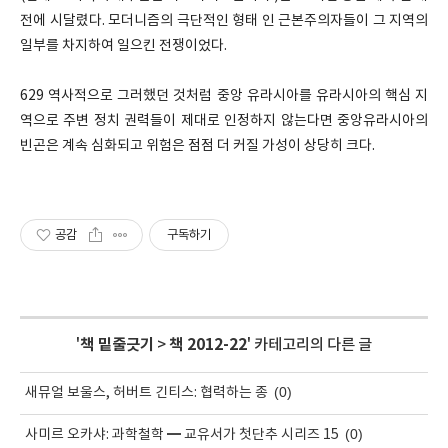
전에 시달렸다. 모더니즘의 극단적인 형태 인 근본주의자들이 그 지역의
일부를 차지하여 일으킨 전쟁이었다.
629 역사적으로 그러했던 것처럼 중앙 유라시아를 유라시아의 핵심 지
역으로 주변 정치 권력들이 제대로 인정하지 않는다면 중앙유라시아의
빈곤은 계속 심화되고 위험은 점점 더 커질 가성이 상당히 크다.
공감
구독하기
'
책 밑줄긋기
>
책 2012-22
' 카테고리의 다른 글
(0)
새뮤얼 보울스, 허버트 긴티스: 협력하는 종
(0)
사미르 오카샤: 과학철학 ━ 교유서가 첫단추 시리즈 15