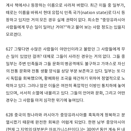
계사 책에서나 등장하는 이름으로 사라져 버렸다. 최근 이들 중 일부가,
때로는 이름을 바꿔서 현대 유럽식 민족 국가(nation state)로 다시 등
장하고 있지만 거의 모든 경우 실제 권력이 없다. 최소한 "중앙유라시아
사람들에게 무슨 일이 일어난 거야?"하고 물어 보는 사람 정도는 있을지
모르겠다.
627 그렇다면 수많은 사람들이 야만인이라고 불렀던 그 사람들에게 무
슨 일이 있었던 걸까? 대체로 그들이 사라진 경우는 거의 없다. 그들 중
일부는 주변 민족들과 그들 문화의 맹공격에도 불구하고 가까스로 자신
의 전통 문화와 전통 생활 양식을 상당 부분 보존하고 있다. 일부는 또 다
시 독립을 회복했으며, 황폐화된 조국을 재건하기 위하여 정열적으로 노
력하고 있다. 그러나 많은 이들은 여전히 폭압적인 이방인 통치하에 놓여
있으며, 서서히 소멸에 내몰리고 있다. 그들의 언어와 문화, 그리고 어떤
경우는 그 사람들 마저 심각한 위기에 놓여있다.
628 중국의 청나라와 러시아가 중앙유라시아를 혹독하게 정복하고 분
열시켰기 때문에 완전한 회복은 어렵게 되었다. 한편 남부 중앙아시아
(현재 그 지역의 대부분은 아프가니스탄이다.)는 30여년 동안 계속 된 내