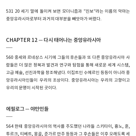
531 20 세기 말에 돌이켜 보면 모더니즘과 "진보"라는 이름의 악마는
중앙유라시아로부터 과거의 대부분을 빼앗아가 버렸다.
CHAPTER 12 ─ 다시 태어나는 중앙유라시아
560 중세와 르네상스 시기에 그들의 후손들과 또 다른 중앙유라시아 사
람들은 더 많은 정복과 발견과 연구와 탐험을 통해 새로운 세계 시스템,
고급 예술, 선진과학을 창조해냈다. 이집트인 수메르인 등등이 아니라 중
앙유라시아인들이 우리의 조상이다. 중앙유라시아는 우리의 고향이고
우리의 문명이 시작된 곳이다.
에필로그 ─ 야만인들
564 한때 중앙유라시아의 역사를 주도했던 나라들 스키타이, 흉노, 훈,
투르크, 티베트, 몽골, 준가르 만주 등등과 그 후손들은 이후 오래도록 세