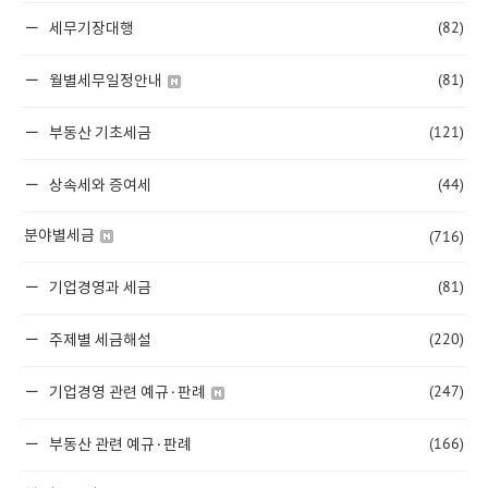
(82)
세무기장대행
(81)
월별세무일정안내
(121)
부동산 기초세금
(44)
상속세와 증여세
(716)
분야별세금
(81)
기업경영과 세금
(220)
주제별 세금해설
(247)
기업경영 관련 예규·판례
(166)
부동산 관련 예규·판례