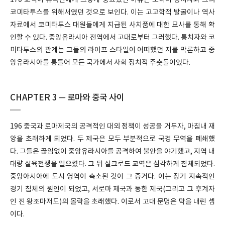
170 교역이 유목민에게 그렇게 중요했던 이유는 오히려 통치자와 그의
코미타투스를 위해서였던 것으로 보인다. 이는 고고학적 발굴이나 역사
자료에서 코미타투스 대원들에게 지급된 사치품에 대한 묘사를 통해 확
인할 수 있다. 중앙유라시아 전역에서 고대로부터 그러했다. 통치자와 코
미타투스의 관계는 그들의 라이프 스타일이 어떠했던 지를 막론하고 중
앙유라시아를 통틀어 모든 국가에서 사회 정치적 주춧돌이었다.
CHAPTER 3 ─ 로마와 중국 사이
196 중국과 로마제국의 공격적인 대외 정책이 성공을 거두자, 마침내 재
앙을 초래하게 되었다. 두 제국은 모두 부분적으로 국경 무역을 폐쇄했
다. 그들은 끊임없이 중앙유라시아를 공격하여 불안을 야기했고, 지역 내
대량 살육전쟁을 일으켰다. 그 뒤 실크로드 교역은 심각하게 침체되었다.
중앙아시아에 도시 영역이 축소된 것이 그 증거다. 이는 장기 지속적인
경기 침체의 원인이 되었고, 서로마 제국과 동한 제국(그리고 그 후계자
인 진 왕조마저도)의 몰락을 초래했다. 이로서 고대 문명은 막을 내린 셈
이다.