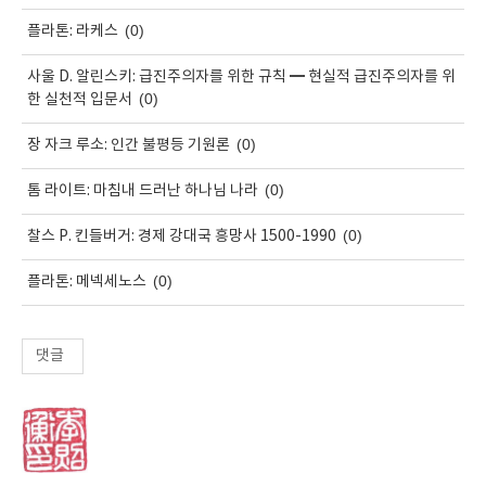
(0)
플라톤: 라케스
사울 D. 알린스키: 급진주의자를 위한 규칙 ━ 현실적 급진주의자를 위
(0)
한 실천적 입문서
(0)
장 자크 루소: 인간 불평등 기원론
(0)
톰 라이트: 마침내 드러난 하나님 나라
(0)
찰스 P. 킨들버거: 경제 강대국 흥망사 1500-1990
(0)
플라톤: 메넥세노스
댓글