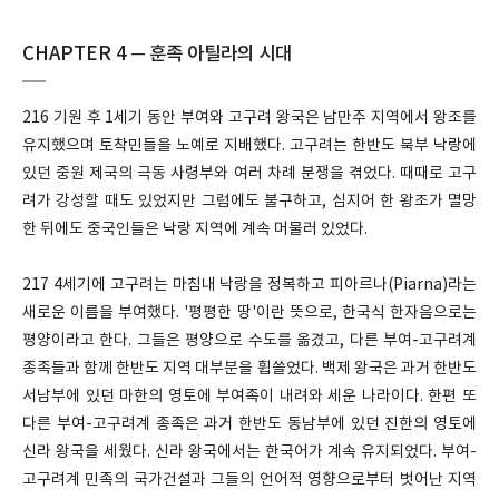
CHAPTER 4 ─ 훈족 아틸라의 시대
216 기원 후 1세기 동안 부여와 고구려 왕국은 남만주 지역에서 왕조를
유지했으며 토착민들을 노예로 지배했다. 고구려는 한반도 북부 낙랑에
있던 중원 제국의 극동 사령부와 여러 차례 분쟁을 겪었다. 때때로 고구
려가 강성할 때도 있었지만 그럼에도 불구하고, 심지어 한 왕조가 멸망
한 뒤에도 중국인들은 낙랑 지역에 계속 머물러 있었다.
217 4세기에 고구려는 마침내 낙랑을 정복하고 피아르나(Piarna)라는
새로운 이름을 부여했다. '평평한 땅'이란 뜻으로, 한국식 한자음으로는
평양이라고 한다. 그들은 평양으로 수도를 옮겼고, 다른 부여-고구려계
종족들과 함께 한반도 지역 대부분을 휩쓸었다. 백제 왕국은 과거 한반도
서남부에 있던 마한의 영토에 부여족이 내려와 세운 나라이다. 한편 또
다른 부여-고구려계 종족은 과거 한반도 동남부에 있던 진한의 영토에
신라 왕국을 세웠다. 신라 왕국에서는 한국어가 계속 유지되었다. 부여-
고구려계 민족의 국가건설과 그들의 언어적 영향으로부터 벗어난 지역