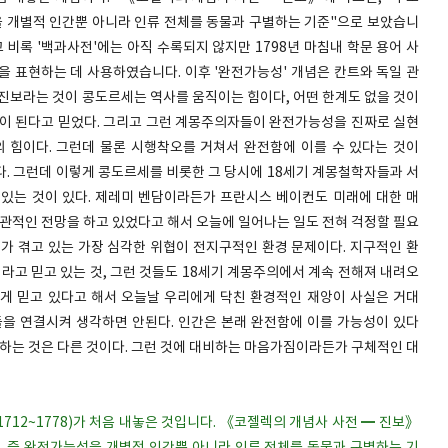
성을 개별적 인간뿐 아니라 인류 전체를 동물과 구별하는 기준"으로 보았습니
 비록 '백과사전'에는 아직 수록되지 않지만 1798년 마침내 학문 용어 사
원칙을 표현하는 데 사용하였습니다. 이후 '완전가능성' 개념은 칸트와 독일 관
진보라는 것이 콩도르세는 역사를 움직이는 힘이다, 어떤 한계도 없을 것이
힘이 된다고 믿었다. 그리고 그런 계몽주의자들이 완전가능성을 진짜로 실현
 힘이다. 그런데 물론 시행착오를 거쳐서 완전함에 이를 수 있다는 것이
다. 그런데 이렇게 콩도르세를 비롯한 그 당시에 18세기 계몽철학자들과 서
있는 것이 있다. 제레미 벤담이라든가 프란시스 베이컨도 미래에 대한 매
낙관적인 전망을 하고 있었다고 해서 오늘에 일어나는 일도 전혀 걱정할 필요
리가 겪고 있는 가장 심각한 위협이 전지구적인 환경 문제이다. 지구적인 환
 라고 믿고 있는 것, 그런 것들도 18세기 계몽주의에서 계속 전해져 내려오
게 믿고 있다고 해서 오늘날 우리에게 닥친 환경적인 재앙이 사실은 거대
둘을 연결시켜 생각하면 안된다. 인간은 본래 완전함에 이를 가능성이 있다
말하는 것은 다른 것이다. 그런 것에 대비하는 마음가짐이라든가 구체적인 대
1712~1778)가 처음 내놓은 것입니다. 《코젤렉의 개념사 사전 ━ 진보》