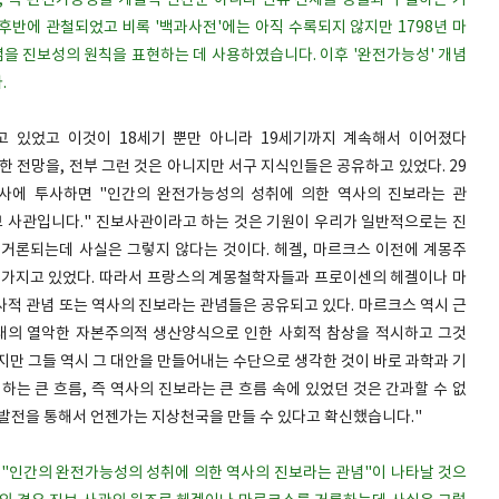
력, 즉 완전가능성을 개별적 인간뿐 아니라 인류 전체를 동물과 구별하는 기
후반에 관철되었고 비록 '백과사전'에는 아직 수록되지 않지만 1798년 마
이 개념을 진보성의 원칙을 표현하는 데 사용하였습니다. 이후 '완전가능성' 개념
.
고 있었고 이것이 18세기 뿐만 아니라 19세기까지 계속해서 이어졌다
 대한 전망을, 전부 그런 것은 아니지만 서구 지식인들은 공유하고 있었다. 29
역사에 투사하면 "인간의 완전가능성의 성취에 의한 역사의 진보라는 관
보 사관입니다." 진보사관이라고 하는 것은 기원이 우리가 일반적으로는 진
거론되는데 사실은 그렇지 않다는 것이다. 헤겔, 마르크스 이전에 계몽주
 가지고 있었다. 따라서 프랑스의 계몽철학자들과 프로이센의 헤겔이나 마
사적 관념 또는 역사의 진보라는 관념들은 공유되고 있다. 마르크스 역시 근
당대의 열악한 자본주의적 생산양식으로 인한 사회적 참상을 적시하고 그것
지만 그들 역시 그 대안을 만들어내는 수단으로 생각한 것이 바로 과학과 기
하는 큰 흐름, 즉 역사의 진보라는 큰 흐름 속에 있었던 것은 간과할 수 없
발전을 통해서 언젠가는 지상천국을 만들 수 있다고 확신했습니다."
면 "인간의 완전가능성의 성취에 의한 역사의 진보라는 관념"이 나타날 것으