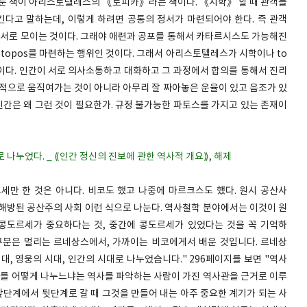
다룬 책이 아리스토텔레스의 《토피카》라는 책이다. 《시학》 할 때 관객들
다고 말하는데, 이렇게 하려면 공통의 정서가 마련되어야 한다. 즉 관객
로 서로 모이는 것이다. 그래야 애련과 공포를 통해서 카타르시스도 가능해진
 topos를 마련하는 행위인 것이다. 그래서 아리스토텔레스가 시학이나 to
서이다. 인간이 서로 의사소통하고 대화하고 그 과정에서 합의를 통해서 진리
학적으로 움직여가는 것이 아니라 아무리 잘 짜아놓은 운율이 있고 음조가 있
간은 왜 그런 것이 필요한가. 규정 불가능한 파토스를 가지고 있는 존재이
 나누었다. _ ⟪인간 정신의 진보에 관한 역사적 개요⟫, 해제
세만 한 것은 아니다. 비코도 했고 나중에 마르크스도 했다. 원시 공산사
서 해방된 공산주의 사회 이런 식으로 나눈다. 역사철학 분야에서는 이것이 원
 콩도르세가 중요하다는 것, 중간에 콩도르세가 있었다는 것을 꼭 기억하
 구분은 멀리는 르네상스에서, 가까이는 비코에게서 배운 것입니다. 르네상
시대, 영웅의 시대, 인간의 시대로 나누었습니다." 296페이지를 보면 "역사
역사를 어떻게 나누느냐는 역사를 파악하는 사람이 가진 역사관을 근거로 이루
앞단계에서 뒷단계로 갈 때 그것을 만들어 내는 아주 중요한 계기가 되는 사