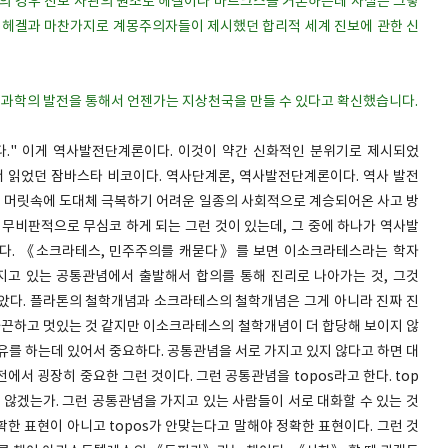
개의 경우 진보 사관의 원조로 헤겔이나 마르크스를 거론하는데 사실은 그렇
는 헤겔과 마찬가지로 계몽주의자들이 제시했던 합리적 세계 진보에 관한 신
연과학의 발전을 통해서 언젠가는 지상천국을 만들 수 있다고 확신했습니다.
다." 이게 역사발전단계론이다. 이것이 약간 신화적인 분위기로 제시되었
서 읽었던 잠바스타 비코이다. 역사단계론, 역사발전단계론이다. 역사 발전
간의 머릿속에 도대체 극복하기 어려운 일종의 사회적으로 계승되어온 사고 방
 무비판적으로 무심코 하게 되는 그런 것이 있는데, 그 중에 하나가 역사발
이다. 《소크라테스, 민주주의를 캐묻다》를 보면 이소크라테스라는 학자
지고 있는 공통관념에서 출발해서 합의를 통해 진리로 나아가는 것, 그것
았다. 플라톤의 철학개념과 소크라테스의 철학개념은 그게 아니라 진짜 진
 화끈하고 멋있는 것 같지만 이소크라테스의 철학개념이 더 합당해 보이지 않
유를 하는데 있어서 중요하다. 공통관념을 서로 가지고 있지 않다고 하면 대
서 굉장히 중요한 그런 것이다. 그런 공통관념을 topos라고 한다. top
 않겠는가. 그런 공통관념을 가지고 있는 사람들이 서로 대화할 수 있는 것
한 표현이 아니고 topos가 안맞는다고 말해야 정확한 표현이다. 그런 것