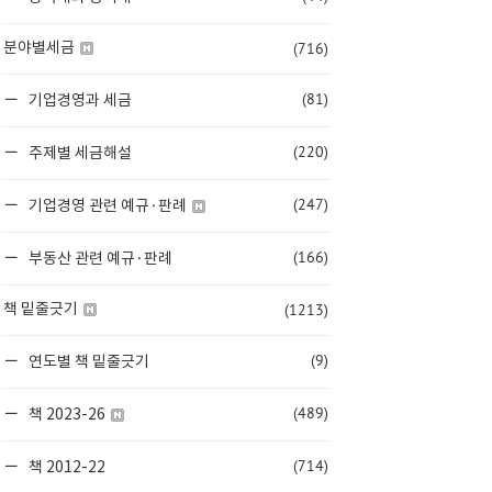
(716)
분야별세금
(81)
기업경영과 세금
(220)
주제별 세금해설
(247)
기업경영 관련 예규·판례
(166)
부동산 관련 예규·판례
(1213)
책 밑줄긋기
(9)
연도별 책 밑줄긋기
(489)
책 2023-26
(714)
책 2012-22