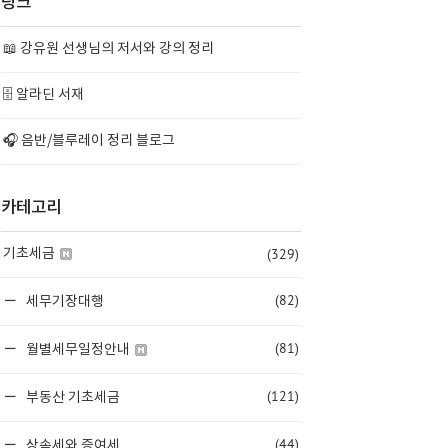
링크
📖 강유원 선생님의 저서와 강의 정리
🗄️ 알라딘 서재
🎧 음반/블루레이 정리 블로그
카테고리
(329)
기초세금
(82)
세무기장대행
(81)
월별세무일정안내
(121)
부동산 기초세금
(44)
상속세와 증여세