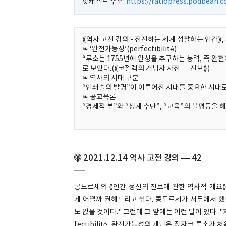
팟캐스트 주소:
https://ratiopress.podbean.
⟪역사 고전 강의 - 전진하는 세계 성찰하는 인간⟫, 
❧ ‘완전가능성’(perfectibilité)
“루소는 1755년에 완성을 추구하는 능력, 즉 
로 보았다.(⟪코젤렉의 개념사 사전 — 진보⟫)
❧ 역사의 시대 구분
“인쇄술의 발명”이 이루어진 시대를 중요한 시대
❧ 공교육론
“경제적 부”와 “생계 수단”, “교육”의 불평등을 
2021.12.14 역사 고전 강의 — 42
콩도르세의 ⟪인간 정신의 진보에 관한 역사적 개요⟫
게 어떨까 권해드리고 싶다. 콩도르세가 서두에서 했
도 없을 것이다." 그런데 그 앞에는 이런 말이 있다.
fectibilité, 완전가능성의 개념은 장자크 루소