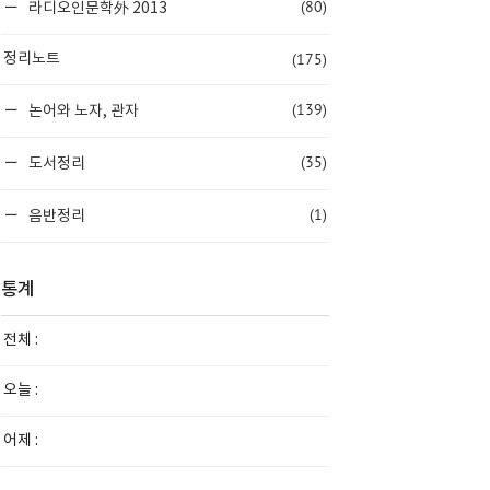
(80)
라디오인문학外 2013
(175)
정리노트
(139)
논어와 노자, 관자
(35)
도서정리
(1)
음반정리
통계
전체 :
오늘 :
어제 :