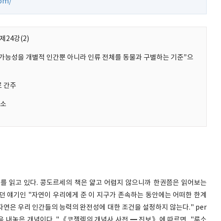
com/
제24강(2)
완전가능성을 개별적 인간뿐 아니라 인류 전체를 동물과 구별하는 기준”으
로 간주
해소
를 읽고 있다. 콩도르세의 책은 얇고 어렵지 않으니까 한권쯤은 읽어보는
던 얘기인 "자연이 우리에게 준 이 지구가 존속하는 동안에는 어떠한 한계
 "자연은 우리 인간들의 능력의 완전성에 대한 조건을 설정하지 않는다." per
가 처음 내놓은 개념이다. "《코젤렉의 개념사 사전 ━ 진보》에 따르면, "루소