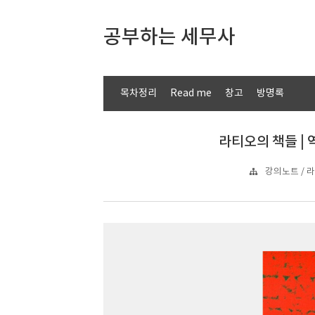
공부하는 세무사
목차정리
Read me
창고
방명록
라티오의 책들 | 역
강의노트 / 라