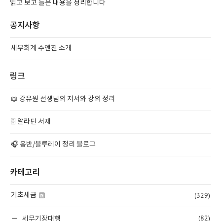
읽고 보고 들은 내용을 정리합니다
공지사항
세무회계 수앤진 소개
링크
📖 강유원 선생님의 저서와 강의 정리
🗄️ 알라딘 서재
🎧 음반/블루레이 정리 블로그
카테고리
(329)
기초세금
(82)
세무기장대행