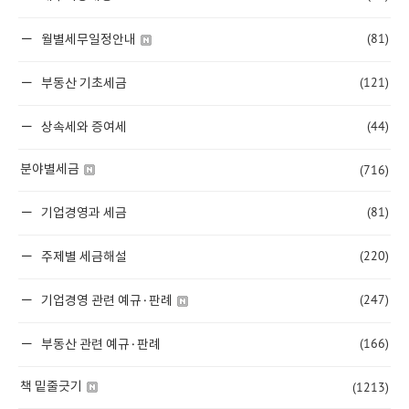
(81)
월별세무일정안내
(121)
부동산 기초세금
(44)
상속세와 증여세
(716)
분야별세금
(81)
기업경영과 세금
(220)
주제별 세금해설
(247)
기업경영 관련 예규·판례
(166)
부동산 관련 예규·판례
(1213)
책 밑줄긋기