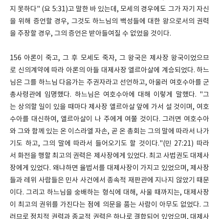
지 못하다" (요 5:31)고 말한 바 있는데, 모세의 경우에도 그가 자기 자신
을 위해 증언할 경우, 그것도 하느님의 백성들에 대한 왕으로서의 권력
을 주장할 경우, 그의 증언은 받아들여질 수 없었을 것이다.
156 아론이 죽고, 그 후 모세도 죽자, 그 왕국은 제사장 왕국이었으므
로 신의계약에 따라 아론의 아들 대제사장 엘르아살에 계승되었다. 하느
님은 그를 하느님 다음가는 주권자라고 선언하고, 아울러 여호수아를 군
총사령관에 임명했다. 하느님은 여호수아에 대해 이렇게 말했다. "그
는 상의할 일이 있을 때마다 제사장 엘르아살 앞에 가서 설 것이며, 여호
수아를 대신하여, 엘르아살이 나 주에게 여쭐 것이다. 그러면 여호수아
와 그와 함께 있는 온 이스라엘 자손, 곧 온 총회는 그의 말에 따라서 나가
기도 하고, 그의 말에 따라서 들어오기도 할 것이다."(민 27:21) 따라
서 화전을 행할 최고의 권력은 제사장에게 있었다. 최고 사법권도 대제사
장에게 있었다. 왜냐하면 율법서를 대제사장이 가지고 있었으며, 제사장
들과 레위 사람들은 민사 사건에서 종속적 재판관에 지나지 않았기 때문
이다. 그리고 하느님을 숭배하는 형식에 대해, 사울 때까지는, 대제사장
이 최고의 권위를 가진다는 점에 의문을 품는 사람이 아무도 없었다. 그
러므로 정치적 권력과 종교적 권력은 하나로 결합되어 있었으며, 대제사