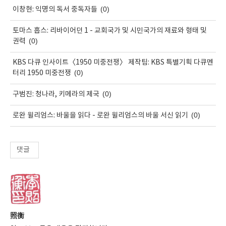
(0)
이창현: 익명의 독서 중독자들
토마스 홉스: 리바이어던 1 - 교회국가 및 시민국가의 재료와 형태 및
(0)
권력
KBS 다큐 인사이트〈1950 미중전쟁〉 제작팀: KBS 특별기획 다큐멘
(0)
터리 1950 미중전쟁
(0)
구범진: 청나라, 키메라의 제국
(0)
로완 윌리엄스: 바울을 읽다 - 로완 윌리엄스의 바울 서신 읽기
댓글
照衡