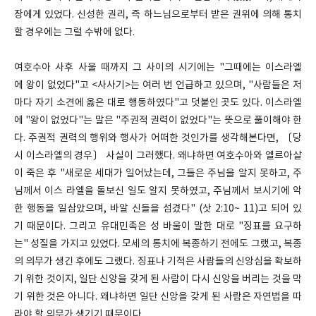
장에게 있었다. 신성한 권리, 즉 하느님으로부터 받은 권위에 의해 통치
할 경우에는 그럴 수밖에 없다.
여호수아 사후 사울 때까지 그 사이의 시기에는 "그때에는 이스라엘
에 왕이 없었다"고 <사사기>는 여러 번 언급하고 있으며, "사람들은 저
마다 자기 소견에 옳은 대로 행동하였다"고 덧붙인 곳도 있다. 이스라엘
에 "왕이 없었다"는 말은 "주권적 권력이 없었다"는 뜻으로 풀이해야 한
다. 주권적 권력의 행위와 행사가 어떠한 것인가를 생각해본다면, 〔당
시 이스라엘의 경우〕 사실이 그러했다. 왜냐하면 여호수아와 엘르아살
이 죽은 후 "새로운 세대가 일어났는데, 그들은 주님을 알지 못하고, 주
님께서 이스 라엘을 돌보신 일도 알지 못하였고, 주님께서 보시기에 악
한 행동을 일삼았으며, 바알 신들을 섬겼다" (삿 2:10~ 11)고 되어 있
기 때문이다. 그리고 유대민족은 성 바울이 말한 대로 "징표를 요구하
는" 성질을 가지고 있었다. 모세의 통치에 복종하기 전에도 그랬고, 복종
의 의무가 생긴 후에도 그랬다. 징표나 기적은 사람들의 신앙심을 확보하
기 위한 것이지, 일단 신앙을 갖게 된 사람이 다시 신앙을 버리는 것을 막
기 위한 것은 아니다. 왜냐하면 일단 신앙을 갖게 된 사람은 자연법을 따
라야 할 의무가 생기기 때문이다.