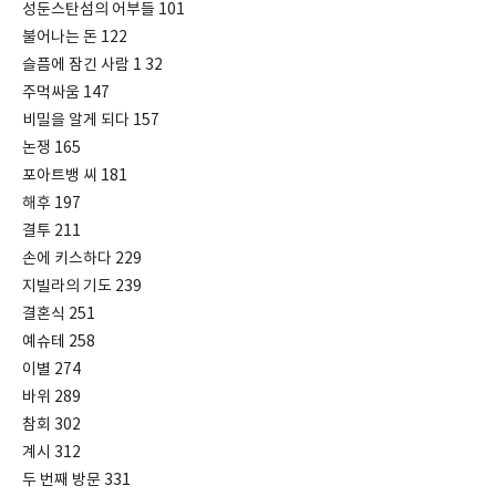
성둔스탄섬의 어부들 101
불어나는 돈 122
슬픔에 잠긴 사람 1 32
주먹싸움 147
비밀을 알게 되다 157
논쟁 165
포아트뱅 씨 181
해후 197
결투 211
손에 키스하다 229
지빌라의 기도 239
결혼식 251
예슈테 258
이별 274
바위 289
참회 302
계시 312
두 번째 방문 331