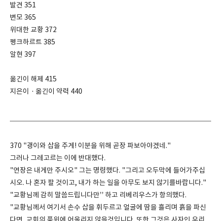
발견 351
변모 365
위대한 교황 372
펭크하르트 385
알현 397
옮긴이 해제 415
지은이ㆍ옮긴이 약력 440
370 "괭이와 삽을 주게! 이분을 위해 곧장 파보아야겠네."
그러나 그레고르는 이에 반대했다.
"연장은 내게만 주시오" 그는 명령했다. "그리고 오두막에 들어가주십
시오. 나 혼자 팔 것이고, 내가 하는 일을 아무도 보지 않기를바랍니다."
"교황님께 감히 말씀드립니다만’’ 하고 리베리우스가 항의했다.
"교황님께서 여기서 손수 삽을 휘두르고 얼굴에 땀을 흘리며 흙을 파신
다면, 교회의 품위에 어울리지 않을것입니다. 또한 그것은 사자인 우리