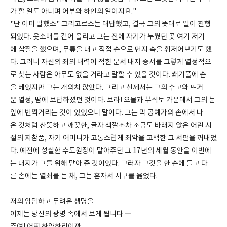
가 할 일도 아니며 어부와 하인의 일이지요."
"난 이미 말했소" 그리고르스는 대답했고, 결국 그의 뜻대로 일이 진행
되었다. 옷소매를 걷어 올리고 그는 전에 자기가 누웠던 곳 여기 저기
에 삽질을 했으며, 무릎을 대고 직접 손으로 먼지 속을 휘저어보기도 했
다. 그러니 자신의 죄의 내력이 적힌 문서 내지 증서를 그렇게 열정적으
로 찾는 사람은 아무도 없을 거라고 말할 수 있을 것이다. 쐐기풀에 손
을 베었지만 그는 개의치 않았다. 그리고 신께서는 그의 수고와 뜨거
운 열정, 땀에 보답하셨던 것이다. 보라! 오물과 부식토 가운데서 그의 눈
앞에 번쩍거리는 것이 있었으니 말이다. 그는 막 공예가의 손에서 나
온 것처럼 산뜻하고 깨끗한, 글자 색깔조차 조금도 바래지 않은 어린 시
절의 지참품, 자기 어머니가 고통스럽게 죄악을 고백한 그 서판을 꺼내었
다. 예전에 성실한 수도원장이 맡아주던 그 17년의 세월 동안을 이번에
는 대지가 그를 위해 맡아 준 것이었다. 그러자 그것을 한 손에 들고 다
른 손에는 열쇠를 든 채, 그는 혼자서 시구를 읊었다.
저의 암담하고 두려운 생명을
이제는 당신의 광명 속에서 보게 됩니다 ―