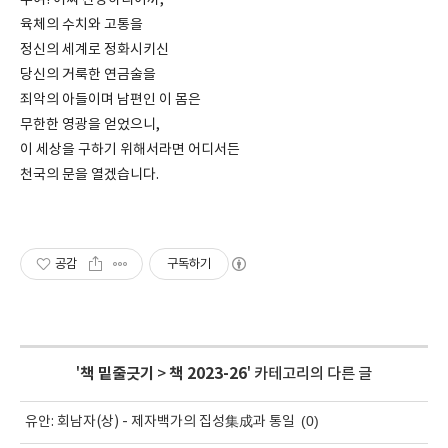
주여! 어찌 찬양하리이까,
육체의 수치와 고통을
정신의 세계로 정화시키신
당신의 거룩한 연금술을
죄악의 아들이며 남편인 이 몸은
무한한 영광을 얻었으니,
이 세상을 구하기 위해서라면 어디서든
천국의 문을 열겠습니다.
공감
구독하기
'
책 밑줄긋기
>
책 2023-26
' 카테고리의 다른 글
(0)
유안: 회남자(상) - 제자백가의 집성集成과 통일