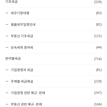
(329)
기초세금
(82)
세무기장대행
(81)
월별세무일정안내
(121)
부동산 기초세금
(44)
상속세와 증여세
(716)
분야별세금
(81)
기업경영과 세금
(220)
주제별 세금해설
(247)
기업경영 관련 예규·판례
(166)
부동산 관련 예규·판례