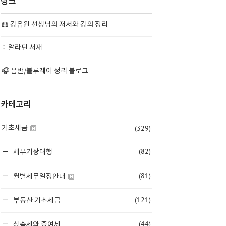
링크
📖 강유원 선생님의 저서와 강의 정리
🗄️ 알라딘 서재
🎧 음반/블루레이 정리 블로그
카테고리
(329)
기초세금
(82)
세무기장대행
(81)
월별세무일정안내
(121)
부동산 기초세금
(44)
상속세와 증여세