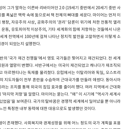
넘어 그가 말하는 이른바 리바이어던 2.0 (19세기 중반에서 20세기 중반 사
 흥기를 폭넓은 맥락 속에 둠으로써 책 전체의 뼈대를 세운다. 마이어는 먼저 이
 팽창, 자유주의 사상, 공화주의의 '권리' 담론이 위기에 처한 전통적 엘리
신 운동, 유토피아적 이상주의, 기타 세계화의 힘에 저항하는 것들에서 나온
 세계 전역에서 100년에 걸쳐 나타난 정치적 발전을 고찰하면서 이렇게 소
배경이 되었는지 설명한다.
 중반의 '국가 재건 전쟁들'에서 영토 국가들은 찢어지고 재건되었다. 전 세계
기원과 열망이 변했다. 서반구에서는 미국이 재건되었고 캐나다가 재조직되
고 아르헨티나는 독재를 물리쳤다. 유럽에서는 이탈리아와 독일, 오스트리
제국의 지도자들이 전부 혼란을 수습하여 근대국가를 만들려 애썼다. 동아시아
라는 조치를 통해 외국의 침입 효과를 줄이려 했다. 여러 지역에서 근대화
마지막 저항'을 알렸다. 마이어는 묻는다. "왜" 이 시기에 "역사가 세계사
 있었음'을 보여준다. 국가의 탈바꿈은 경쟁적 세계에서 일어났을 뿐 아니라
 느낀 특정한 내부 동력에 대한 대응으로도 발생했던 것이다.
변형이 존재했다. 사회복지와 경제성장을 위해 어느 정도의 국가 계획을 포용