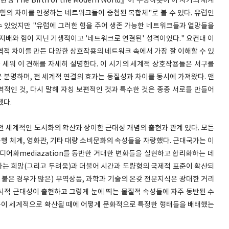
The Birth of the Modern World』이 주장하듯이 이 시기의 세계
 힘의 차이를 인정하는 네트워크들이 중첩된 복합체"로 볼 수 있다. 유럽인
 있었지만 "유럽에 그러한 힘을 주어 생존 가능한 네트워크들과 열망들을
지배와 힘이 지닌 기생적이고 '네트워크로 연결된' 성격이었다." 요컨대 이
역적 차이를 만든 다양한 상호작용의 네트워크 속에서 가장 잘 이해할 수 있
을 세워 이 견해를 자세히 설명한다. 이 시기의 세계적 상호작용들은 서구를
 분명하며, 전 세계적 연결의 효과는 동질성과 차이를 동시에 가져왔다. 앤
적인 것, 다시 말해 자칭 보편적인 것과 특수한 것은 종종 서로를 만들어
했다.
은 전 세계적인 도시화의 확산과 상이한 근대성 개념의 출현과 관계 있다. 모든
통행 체계, 영화관, 기타 대량 소비문화의 속성들을 자랑했다. 근대국가는 이
디어화mediazation를 동반한 거대한 변화들을 실현하고 합리화하는 데
는 희망(그리고 두려움)과 더불어 시간과 도량형의 국제적 표준이 확산되
가 붙은 경우가 많은) 무역상품, 과학과 기술의 온갖 전문지식은 광대한 거리
시적 근대성이 출현하고 그렇게 눈에 띄는 물질적 속성들에 자주 동반된 수
이 세계적으로 확산될 때에 어떻게 문화적으로 특정한 형태들을 배태했는