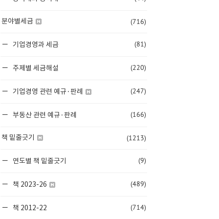
(716)
분야별세금
(81)
기업경영과 세금
(220)
주제별 세금해설
(247)
기업경영 관련 예규·판례
(166)
부동산 관련 예규·판례
(1213)
책 밑줄긋기
(9)
연도별 책 밑줄긋기
(489)
책 2023-26
(714)
책 2012-22