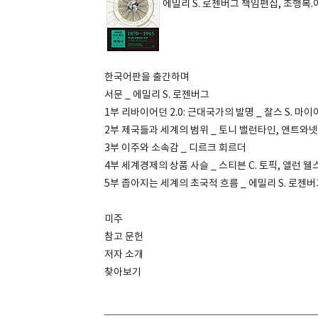
에밀리 S. 로젠버그 책임편집, 조행복
한국어판을 출간하며
서문 _ 에밀리 S. 로젠버그
1부 리바이어던 2.0: 근대국가의 발명 _ 찰스 S. 마이
2부 제국들과 세계의 범위 _ 토니 밸런타인, 앤트와넷
3부 이주와 소속감 _ 디르크 회르더
4부 세계경제의 상품 사슬 _ 스티븐 C. 토픽, 앨런 웰
5부 좁아지는 세계의 초국적 흐름 _ 에밀리 S. 로젠
미주
참고 문헌
저자 소개
찾아보기