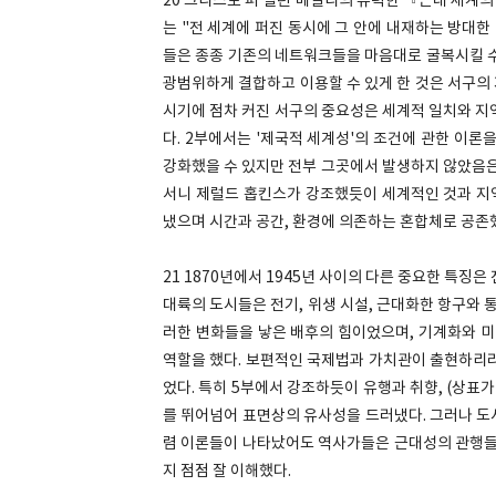
20 크리스토 퍼 앨런 베일리의 유력한 『근대 세계의 탄생 
는 "전 세계에 퍼진 동시에 그 안에 내재하는 방대한
들은 종종 기존의 네트워크들을 마음대로 굴복시킬 수
광범위하게 결합하고 이용할 수 있게 한 것은 서구의 
시기에 점차 커진 서구의 중요성은 세계적 일치와 지
다. 2부에서는 '제국적 세계성'의 조건에 관한 이론
강화했을 수 있지만 전부 그곳에서 발생하지 않았음은
서니 제럴드 홉킨스가 강조했듯이 세계적인 것과 지역
냈으며 시간과 공간, 환경에 의존하는 혼합체로 공존
21 1870년에서 1945년 사이의 다른 중요한 특징
대륙의 도시들은 전기, 위생 시설, 근대화한 항구와 
러한 변화들을 낳은 배후의 힘이었으며, 기계화와 미
역할을 했다. 보편적인 국제법과 가치관이 출현하리라
었다. 특히 5부에서 강조하듯이 유행과 취향, (상표
를 뛰어넘어 표면상의 유사성을 드러냈다. 그러나 도
렴 이론들이 나타났어도 역사가들은 근대성의 관행들
지 점점 잘 이해했다.