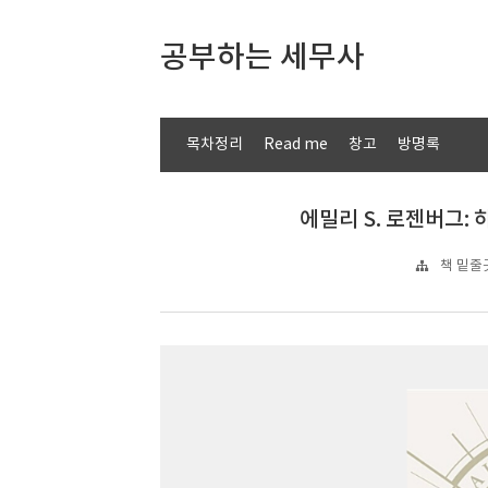
공부하는 세무사
목차정리
Read me
창고
방명록
에밀리 S. 로젠버그: 하
책 밑줄긋