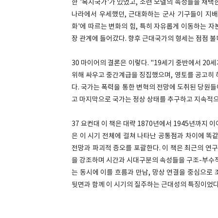
한 '복지국가'가 있었고, 소련 모델의 속성들을 채
나라에서 우세했던, 근대화하는 군사 기구들이 지배한
화'에 따르는 변화의 힘, 특히 자유롭게 이동하는 
장 관계에 들어갔다. 향후 근대국가의 형세는 점점 
30 마이어의 결론은 이렇다. "19세기 중반에서 2
위해 싸우고 중간계급을 징집했으며, 영토를 공고히 
다. 국가는 폭력을 통한 변혁의 전망에 도취된 당원
고 마지막으로 국가는 정상 상태를 추구하고 지속적으
37 요컨대 이 책은 대략 1870년에서 1945년까지
은 이 시기 전체에 걸쳐 나타난 공통점과 차이에 똑
전망과 파괴적 증오를 포괄한다. 이 책은 최근의 연구
을 강조하며 시간과 시대구분의 속성들을 구조-부수적
는 동시에 이를 흐름과 만남, 망상 연결을 중심으로
뒷면과 함께 이 시기의 질주하는 근대성의 특징이었다