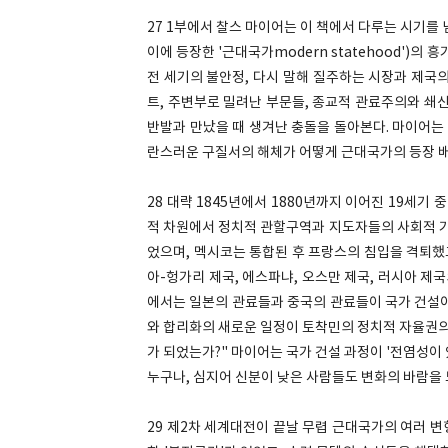
27 1부에서 찰스 마이어는 이 책에서 다루는 시기를 
이에 등장한 '근대국가modern statehood')의
전 세기의 불안정, 다시 말해 질주하는 시장과 제국의
트, 주변부로 밀려난 부문들, 종교적 관료주의와 쇄
반발과 만났을 때 생겨난 충돌을 돌아본다. 마이어는
란스러운 구질서의 해체가 어떻게 근대국가의 등장 
28 대략 1845년에서 1880년까지 이어진 19세기
적 차원에서 정치적 관할구역과 지도자들의 사회적 
었으며, 멕시코는 통합된 후 프랑스의 침입을 격퇴했
아-헝가리 제국, 에스파냐, 오스만 제국, 러시아 
에서는 일본의 관료들과 중국의 관료들이 국가 건설이
와 합리화의 새로운 일정이 토착민의 정치적 자율권의 '
가 되었는가?" 마이어는 국가 건설 과정이 '전염성이
누구나, 심지어 신분이 낮은 사람들도 변화의 바람을
29 제2차 세계대전이 끝날 무렵 근대국가의 여러 