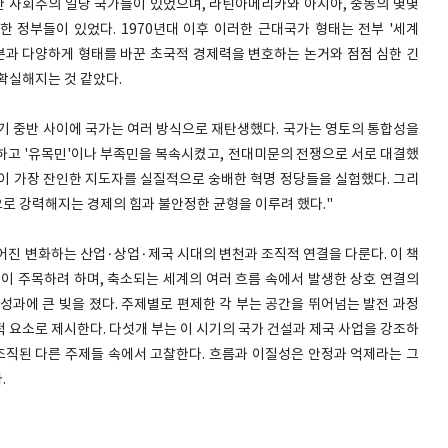
택한 사회주의 일당 국가들이 있었으며, 라틴아메리카와 아시아, 중동의 몇몇
 정부들이 있었다. 1970년대 이후 이러한 근대국가 형태는 전부 '세계
자본과 다양하게 형태를 바꾼 초국적 경제력을 변호하는 논거와 점점 심한 긴
불확실해지는 것 같았다.
0세기 중반 사이에 국가는 여러 방식으로 재탄생했다. 국가는 영토의 통합성을
하고 '유목민'이나 부족민을 복속시켰고, 전대미문의 전쟁으로 서로 대결했
들이 가장 잔인한 지도자를 실질적으로 숭배한 혁명 정당들을 실험했다. 그리
로 강력해지는 경제의 힘과 불안정한 균형을 이루려 했다."
 이어진 변화하는 산업·상업·제국 시대의 변천과 조직적 연결을 다룬다. 이 책
같이 주목하려 하며, 축소되는 세계의 여러 흐름 속에서 발생한 상호 연결의
성과에 큰 빚을 졌다. 주제별로 편제한 각 부는 공간을 뛰어넘는 발전 과정
 요소로 제시한다. 다섯개 부는 이 시기의 국가 건설과 제국 사업을 강조하
 조직된 다른 주제들 속에서 고찰한다. 흐름과 이질성은 안정과 억제라는 그
.