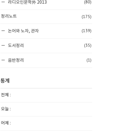
(80)
라디오인문학外 2013
(175)
정리노트
(139)
논어와 노자, 관자
(35)
도서정리
(1)
음반정리
통계
전체 :
오늘 :
어제 :