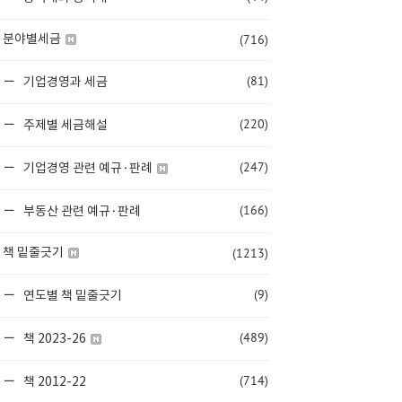
(716)
분야별세금
(81)
기업경영과 세금
(220)
주제별 세금해설
(247)
기업경영 관련 예규·판례
(166)
부동산 관련 예규·판례
(1213)
책 밑줄긋기
(9)
연도별 책 밑줄긋기
(489)
책 2023-26
(714)
책 2012-22