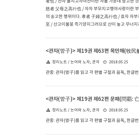
者也 / 산자 물지고자야산이란 사물 가운데 숭고한 
慈者 父母之高行也 / 자자 부모지고행야사랑이란 부
의 숭고한 행위이다. 孝者 子婦之高行也 / 효자 
至 / 산고이불붕 즉기양지그러므로 산이 높고 무너지지
<관자(管子)> 제19권 제63편 목민해(牧民解
2018.05.25
정리노트 / 논어와 노자, 관자
관중: 관자(管子)를 읽고 각 편별 구절과 음독, 한글
<관자(管子)> 제19권 제62편 문패(問覇: 
2018.05.25
정리노트 / 논어와 노자, 관자
관중: 관자(管子)를 읽고 각 편별 구절과 음독, 한글