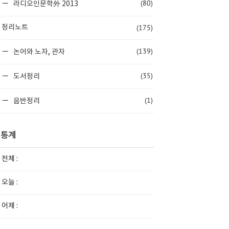
(80)
라디오인문학外 2013
(175)
정리노트
(139)
논어와 노자, 관자
(35)
도서정리
(1)
음반정리
통계
전체 :
오늘 :
어제 :