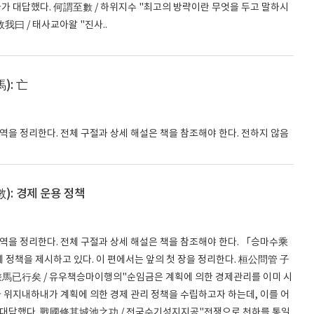
자가 대답했다. 何謂至數 / 하위지수 "최고의 방략이란 무엇을 두고 말하시
我曰 / 태사교아왈 "진사..
): 亡
번역을 정리한다. 전체 구절과 상세 해설은 책을 참조해야 한다. 전하지 않음
): 경제 운용 정책
번역을 정리한다. 전체 구절과 상세 해설은 책을 참조해야 한다. 「승마수乘
정책을 제시하고 있다. 이 편에서는 앞의 첫 장을 정리한다. 桓公問管 子
乘馬已行矣 / 유우책승마이행의"순임금은 계획에 의한 경제관리를 이미 시
위지내하내가 계획에 의한 경제 관리 정책을 수립하고자 하는데, 이를 어
가 대답했다. 戰國修其城池之功 / 전국수기성지지공"전쟁으로 천하를 통일