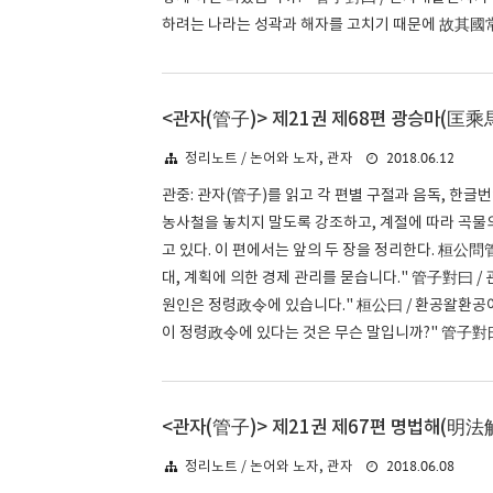
하려는 나라는 성곽과 해자를 고치기 때문에 故其國常
<관자(管子)> 제21권 제68편 광승마(匡乘馬
2018.06.12
정리노트 / 논어와 노자, 관자
관중: 관자(管子)를 읽고 각 편별 구절과 음독, 한글
농사철을 놓치지 말도록 강조하고, 계절에 따라 곡물
고 있다. 이 편에서는 앞의 두 장을 정리한다. 桓公
대, 계획에 의한 경제 관리를 묻습니다." 管子對曰 
원인은 정령政令에 있습니다." 桓公曰 / 환공왈환공
이 정령政令에 있다는 것은 무슨 말입니까?" 管子對曰
<관자(管子)> 제21권 제67편 명법해(明法解
2018.06.08
정리노트 / 논어와 노자, 관자