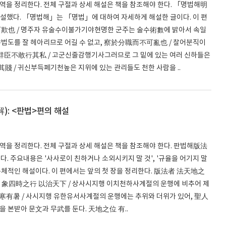
번역을 정리한다. 전체 구절과 상세 해설은 책을 참조해야 한다. 「명법해明
역설했다. 「명법해」는 「명법」에 대하여 자세하게 해설한 글이다. 이 편
可欺也 / 명주자 유술수이불가기야현명한 군주는 술수術數에 밝아서 속일
법도를 잘 헤아리므로 어길 수 없고, 察於分職而不可亂也 / 찰어분직이
故群臣不敢行其私 / 고군신줄감행기사그러므로 그 밑에 있는 여러 신하들은
賤 / 귀신부득폐기천높은 지위에 있는 관리들도 천한 사람을 ..
): <판법>편의 해설
번역을 정리한다. 전체 구절과 상세 해설은 책을 참조해야 한다. 판법해版法
. 주요내용은 '사사로이 친하거나 소외시키지 말 것', '규율을 어기지 말
여 구체적인 해설이다. 이 편에서는 앞의 첫 장을 정리한다. 版法者 法天地之
, 象四時之行 以治天下 / 상사시지행 이치천하사계절의 운행에 비추어 제
寒有暑 / 사시지행 유한유서사계절의 운행에는 추위와 더위가 있어, 聖人
 본받아 문文과 무武를 둔다. 天地之位 有..