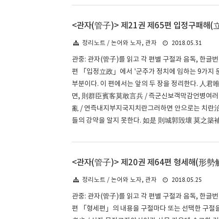
<관자(管子)> 제21권 제65편 입정구패해
2018.05.31
정리노트 / 논어와 노자, 관자
관중: 관자(管子)를 읽고 각 편별 구절과 음독, 한글
편 「입정立政」에서 '군주가 정치에 임하는 9가지 문
부분이다. 이 편에서는 앞의 두 장을 정리한다. 人
면, 則群臣賓客莫敢言兵 / 즉군신보객막감언병여러 
亂 / 연즉내지부지국지치란그러하면 안으로는 치란
들의 강약을 알지 못한다. 如是 則城郭毁壞 莫之築補
<관자(管子)> 제20권 제64편 형세해(形勢解
2018.05.25
정리노트 / 논어와 노자, 관자
관중: 관자(管子)를 읽고 각 편별 구절과 음독, 한글
편 「형세편」의 내용을 구절마다 또는 선택한 구절을 