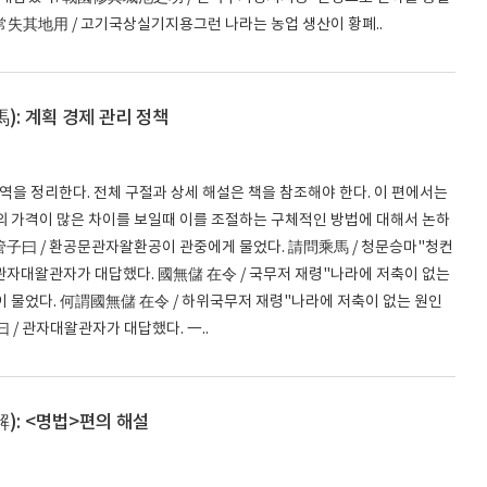
失其地用 / 고기국상실기지용그런 나라는 농업 생산이 황폐..
): 계획 경제 관리 정책
번역을 정리한다. 전체 구절과 상세 해설은 책을 참조해야 한다. 이 편에서는
의 가격이 많은 차이를 보일때 이를 조절하는 구체적인 방법에 대해서 논하
問管子曰 / 환공문관자왈환공이 관중에게 물었다. 請問乘馬 / 청문승마"청컨
/ 관자대왈관자가 대답했다. 國無儲 在令 / 국무저 재령"나라에 저축이 없는
이 물었다. 何謂國無儲 在令 / 하위국무저 재령"나라에 저축이 없는 원인
 / 관자대왈관자가 대답했다. 一..
): <명법>편의 해설