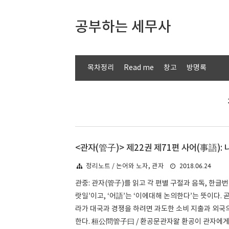
공부하는 세무사
목차정리
Read me
창고
방명록
<관자(管子)> 제22권 제71편 사어(事語):
2018.06.24
정리노트 / 논어와 노자, 관자
관중: 관자(管子)를 읽고 각 편별 구절과 음독, 한글번
랏일’이고, ‘어語’는 ‘이에대해 논의한다’는 뜻이다.
라가 대국과 경쟁을 하려면 과도한 소비 지출과 외국의
한다. 桓公問管子曰 / 환공문관자왈 환공이 관자에게