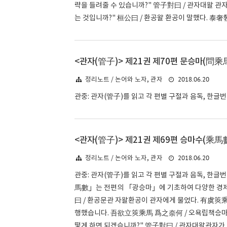
략을 들려줄 수 있습니까?" 管子對曰 / 관자대왈 관
는 것입니까?" 桓公曰 / 환공왈 환공이 말했다. 泰奢敎
<관자(管子)> 제21권 제70편 문승마(問乘馬
2018.06.20
정리노트 / 논어와 노자, 관자
관중: 관자(管子)를 읽고 각 편별 구절과 음독, 한글
<관자(管子)> 제21권 제69편 승마수(乘馬數
2018.06.20
정리노트 / 논어와 노자, 관자
관중: 관자(管子)를 읽고 각 편별 구절과 음독, 한글
馬數」는 전편의 「광승마」에 기초하여 다양한 경제 
曰 / 환공문관 자왈환공이 관자에게 물었다. 有虞筴
행했습니다. 吾欲立筴乘馬 爲之奈何 / 오욕립책승마 
떻게 하면 되겠습니까?" 管子對曰 / 관자대왈관자