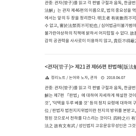
관중: 관자(管子)를 읽고 각 편별 구절과 음독, 한글
法解」는 관자 제46편의 이름으로, 법의 중요성을 
에서는 앞의 두 장을 정리한다. 明主者 有術數而不
수 없고, 審於法禁而不可犯也 / 심어법금이불가범야
불가란야상하의 직책에 밝하서 어지럽힐 수 없다. 
감히 공권력을 사사로이 이용하지 않고, 貴臣不得蔽其
<관자(管子)> 제21권 제66편 판법해(版法解
2018.06.07
정리노트 / 논어와 노자, 관자
관중: 관자(管子)를 읽고 각 편별 구절과 음독, 한글
解는 제7편 「판법」에 대하여 자세하게 해설한 것이다
것', '덕택을 두루 베풀 것' 등의 정치 요령에 대하
位 / 판법자 법천지지위법이란 천지의 방위를 본받고
정된 것으로서 천하를 다스리는 것이다. 四時之行 有
法之 故有文有武 / 성인법지 고유문유무성인은 그것을