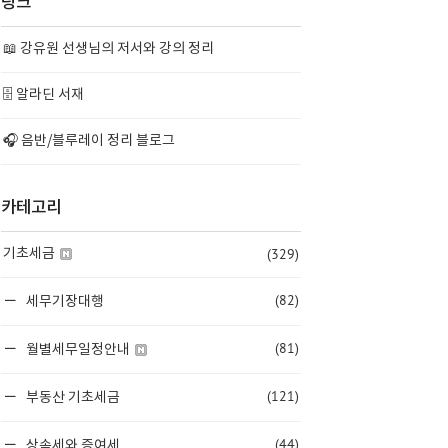
링크
📖 강유원 선생님의 저서와 강의 정리
🗄️ 알라딘 서재
🎧 음반/블루레이 정리 블로그
카테고리
(329)
기초세금
(82)
세무기장대행
(81)
월별세무일정안내
(121)
부동산 기초세금
(44)
상속세와 증여세