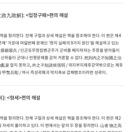
(立政九敗解): <입정구패>편의 해설
번역을 정리한다. 전체 구절과 상세 해설은 책을 참조해야 한다. 이 편은 제4
제' 가운데 여덟번째 문제인 '정치 실패의 9가지 원인'을 해설하고 있는
君唯毋聽寢兵 / 인군유무청침병군주가 군비를 폐지하자는 주장을 받아들이
신하들이 군대나 전쟁문제를 감히 거론할 수 없다. 然則內之不知國之治
治亂을 알지 못하고, 外之不知諸侯强弱 / 외지부지제후강약밖으로는 제후
 甲獘兵彫 / 여시 즉성곽훼괴 막지축보 갑폐병조이러면 성곽이..
): <형세>편의 해설
번역을 정리한다. 전체 구절과 상세 해설은 책을 참조해야 한다. 이 편은 제2
자세히 풀이하고 있다. 이 편에서는 앞의 두 장을 정리한다. 山者 物之高