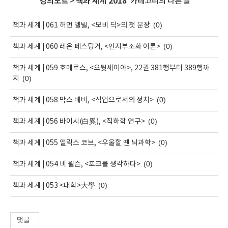
'
강의노트
>
책과 세계 2018
' 카테고리의 다른 글
(0)
책과 세계 | 061 허먼 멜빌, <모비 딕>의 첫 문장
(0)
책과 세계 | 060 레온 페스팅거, <인지부조화 이론>
책과 세계 | 059 호메로스, <오뒷세이아>, 22권 381행부터 389행까
(0)
지
(0)
책과 세계 | 058 막스 베버, <직업으로서의 정치>
(0)
책과 세계 | 056 바이시(白奚), <직하학 연구>
(0)
책과 세계 | 055 앨릭스 코브, <우울할 땐 뇌과학>
(0)
책과 세계 | 054 비 윌슨, <포크를 생각하다>
(0)
책과 세계 | 053 <대학>大學
댓글