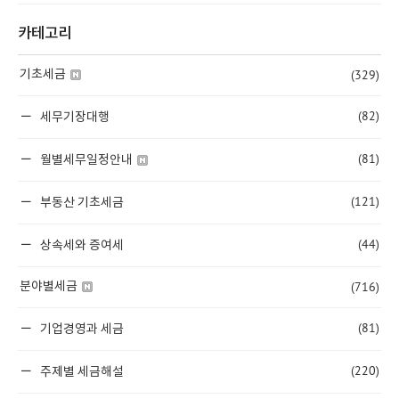
카테고리
(329)
기초세금
(82)
세무기장대행
(81)
월별세무일정안내
(121)
부동산 기초세금
(44)
상속세와 증여세
(716)
분야별세금
(81)
기업경영과 세금
(220)
주제별 세금해설