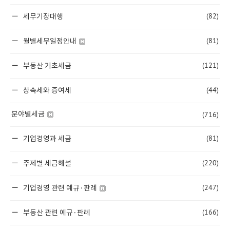
(82)
세무기장대행
(81)
월별세무일정안내
(121)
부동산 기초세금
(44)
상속세와 증여세
(716)
분야별세금
(81)
기업경영과 세금
(220)
주제별 세금해설
(247)
기업경영 관련 예규·판례
(166)
부동산 관련 예규·판례