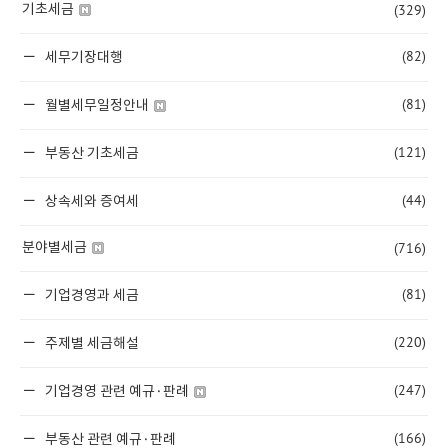
(329)
기초세금
(82)
세무기장대행
(81)
월별세무일정안내
(121)
부동산 기초세금
(44)
상속세와 증여세
(716)
분야별세금
(81)
기업경영과 세금
(220)
주제별 세금해설
(247)
기업경영 관련 예규·판례
(166)
부동산 관련 예규·판례