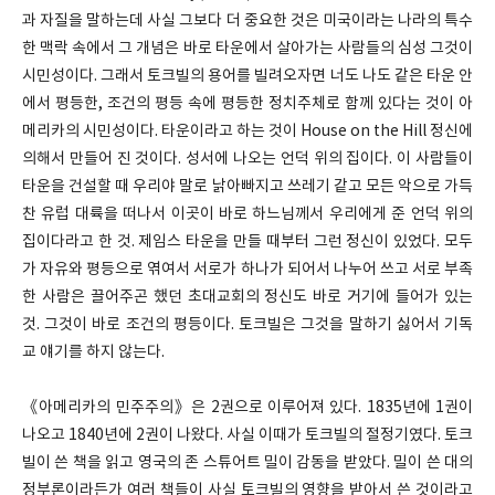
과 자질을 말하는데 사실 그보다 더 중요한 것은 미국이라는 나라의 특수
한 맥락 속에서 그 개념은 바로 타운에서 살아가는 사람들의 심성 그것이
시민성이다. 그래서 토크빌의 용어를 빌려오자면 너도 나도 같은 타운 안
에서 평등한, 조건의 평등 속에 평등한 정치주체로 함께 있다는 것이 아
메리카의 시민성이다. 타운이라고 하는 것이 House on the Hill 정신에
의해서 만들어 진 것이다. 성서에 나오는 언덕 위의 집이다. 이 사람들이
타운을 건설할 때 우리야 말로 낡아빠지고 쓰레기 같고 모든 악으로 가득
찬 유럽 대륙을 떠나서 이곳이 바로 하느님께서 우리에게 준 언덕 위의
집이다라고 한 것. 제임스 타운을 만들 때부터 그런 정신이 있었다. 모두
가 자유와 평등으로 엮여서 서로가 하나가 되어서 나누어 쓰고 서로 부족
한 사람은 끌어주곤 했던 초대교회의 정신도 바로 거기에 들어가 있는
것. 그것이 바로 조건의 평등이다. 토크빌은 그것을 말하기 싫어서 기독
교 얘기를 하지 않는다.
《아메리카의 민주주의》은 2권으로 이루어져 있다. 1835년에 1권이
나오고 1840년에 2권이 나왔다. 사실 이때가 토크빌의 절정기였다. 토크
빌이 쓴 책을 읽고 영국의 존 스튜어트 밀이 감동을 받았다. 밀이 쓴 대의
정부론이라든가 여러 책들이 사실 토크빌의 영향을 받아서 쓴 것이라고