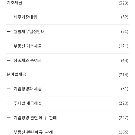
(329)
기초세금
(82)
세무기장대행
(81)
월별세무일정안내
(121)
부동산 기초세금
(44)
상속세와 증여세
(716)
분야별세금
(81)
기업경영과 세금
(220)
주제별 세금해설
(247)
기업경영 관련 예규·판례
(166)
부동산 관련 예규·판례