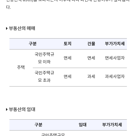
전용면적 85㎡)를 초과하는지 여부에 다라 과면세 판정여부가 달라집니
다.
부동산의 매매
구분
토지
건물
부가가치세
국민주택규
면세
면세
면세사업자
모 이하
주택
국민주택규
면세
과세
과세사업자
모 초과
부동산의 임대
구분
임대
부가가치세
국민주택규모