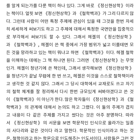
를 알게 되는가를 다룬 책이 하나 있다. 그게 바로 《정신현상학》이라
는 책이다. 얼핏 보면 《정신현상학》과 《철학백과》가 그리 다르지 않
다. 그런데 사람이 어떤 특정 주제에 관심이 있을 때 그것을 한번 자세
히 세세하게 써보기도 하고 그 주제에 대해서 특정한 국면만을 집중적으
로 부각해서 써보기도 할 수 있다. 그래서 헤겔의 《정신현상학》
과 《철학백과》, 헤겔이 쓴 책 중에서 가장 범위가 넓고 이를테면 모
든 것을 망라하고 있는 책이 뭐냐고 하면 《철학백과》이다. 헤겔 철학
을 이해하는 데에는 그 책 하나면 된다. 그러면 《정신현상학》는 무엇
인가. 헤겔이 청년기에 쓴 책인데, 그래서 생각해보면 《정신현상학》
을 청년기가 끝날 무렵에 한 번 쓰고, 헤겔은 이것을 스스로 철학책이라
고 생각한 것 같지 않다. 그래서 그 당시 대학에서 교재로도 쓰고 자기
의 철학 체계를 잘 정리해서 다시 한번 규모있게 써봐야겠다고 쓴 것
이 《철학백과》이 아닌가 한다. 많은 학자들이 《정신현상학》과 《철
학백과》의 관계에 대해서 논의도 하고 그랬다. 이 둘의 주제가 겹치
고 내용이 다 같은 주제를 가지고 썼다는 것은 아주 분명하다. 따라
서 《정신현상학》의 서문을 보면 학문적인 인식으로 올라가는 일종
의 사다리와 같은 것이다 라고 말한다. 학문적인 인식이라고 하는 것
은, 철학이라고 하는 학문으로 인도해주는 인도서이다. 사람들은 그런 것