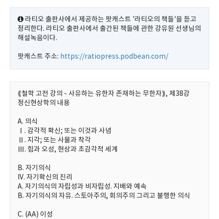
라티오 출판사에서 제공하는 팟캐스트 '라티오의 책들'을 듣고
정리한다. 라티오 출판사에서 출간된 책들에 관한 강유원 선생님의
해설녹음이다.
팟캐스트 주소:
https://ratiopress.podbean.com/
⟪철학 고전 강의 - 사유하는 유한자 존재하는 무한자⟫, 제38강
정신현상학의 내용
A. 의식
Ⅰ. 감각적 확신; 또는 이것과 사념
Ⅱ. 지각; 또는 사물과 착각
Ⅲ. 힘과 오성, 현상과 초감각적 세계
B. 자기의식
IV. 자기확신의 진리
A. 자기의식의 자립성과 비자립성. 지배와 예속
B. 자기의식의 자유. 스토아주의, 회의주의 그리고 불행한 의식
C. (AA) 이성