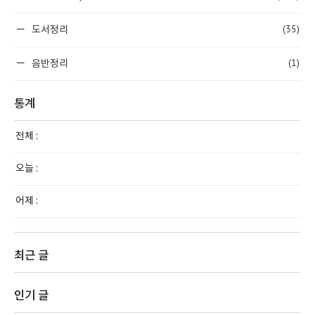
(35)
도서정리
(1)
음반정리
통계
전체 :
오늘 :
어제 :
최근 글
인기 글