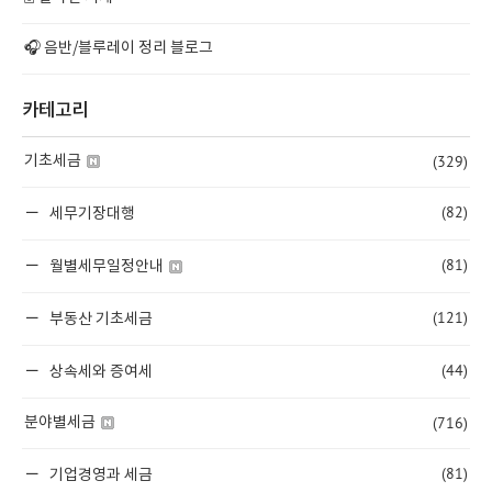
🎧 음반/블루레이 정리 블로그
카테고리
(329)
기초세금
(82)
세무기장대행
(81)
월별세무일정안내
(121)
부동산 기초세금
(44)
상속세와 증여세
(716)
분야별세금
(81)
기업경영과 세금