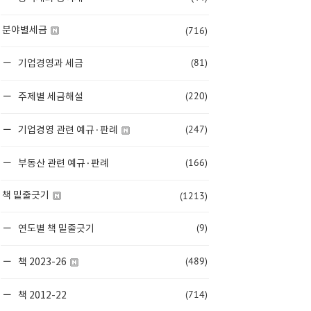
(716)
분야별세금
(81)
기업경영과 세금
(220)
주제별 세금해설
(247)
기업경영 관련 예규·판례
(166)
부동산 관련 예규·판례
(1213)
책 밑줄긋기
(9)
연도별 책 밑줄긋기
(489)
책 2023-26
(714)
책 2012-22