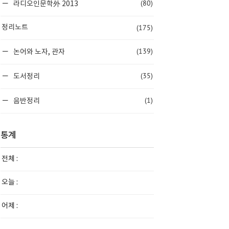
(80)
라디오인문학外 2013
(175)
정리노트
(139)
논어와 노자, 관자
(35)
도서정리
(1)
음반정리
통계
전체 :
오늘 :
어제 :