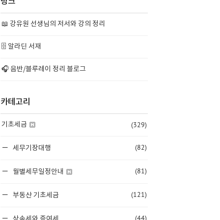
링크
📖 강유원 선생님의 저서와 강의 정리
🗄️ 알라딘 서재
🎧 음반/블루레이 정리 블로그
카테고리
(329)
기초세금
(82)
세무기장대행
(81)
월별세무일정안내
(121)
부동산 기초세금
(44)
상속세와 증여세